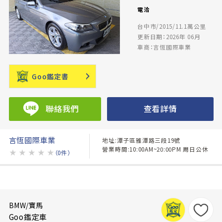
電洽
台中市/2015/11.1萬公里
更新日期：2026年 06月
車商：言恆國際車業
Goo鑑定書
聯絡我們
查看詳情
言恆國際車業
地址:潭子區雅潭路三段19號
營業時間:10:00AM~20:00PM 周日公休
★
★
★
★
★
（0件）
BMW/寶馬
Goo鑑定車