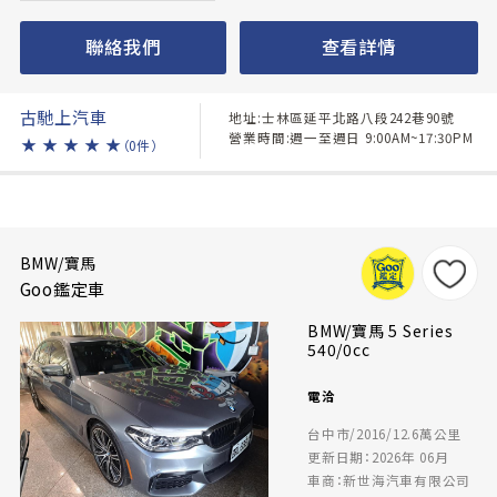
聯絡我們
查看詳情
古馳上汽車
地址:士林區延平北路八段242巷90號
營業時間:週一至週日 9:00AM~17:30PM
★
★
★
★
★
（0件）
BMW/寶馬
Goo鑑定車
BMW/寶馬 5 Series
540/0cc
電洽
台中市/2016/12.6萬公里
更新日期：2026年 06月
車商：新世海汽車有限公司