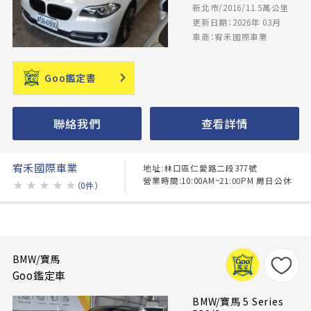
新北市/2016/11.5萬公里
更新日期：2026年 03月
車商：宥禾國際車業
Goo鑑定書
聯絡我們
查看詳情
宥禾國際車業
地址:林口區仁愛路二段377號
營業時間:10:00AM~21:00PM 周日公休
★
★
★
★
★
（0件）
BMW/寶馬
Goo鑑定車
BMW/寶馬 5 Series