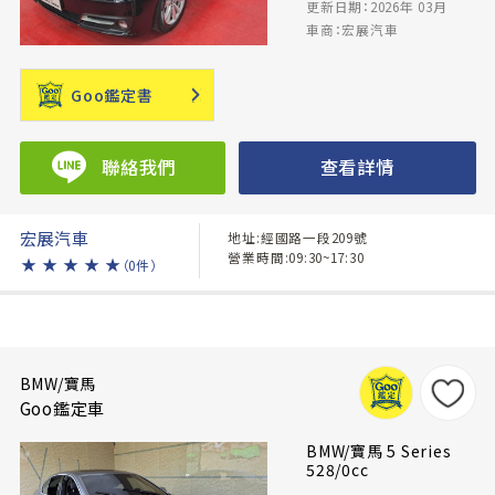
更新日期：2026年 03月
車商：宏展汽車
Goo鑑定書
聯絡我們
查看詳情
宏展汽車
地址:經國路一段209號
營業時間:09:30~17:30
★
★
★
★
★
（0件）
BMW/寶馬
Goo鑑定車
BMW/寶馬 5 Series
528/0cc