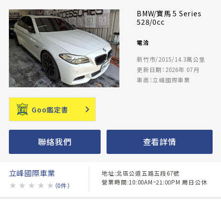
BMW/寶馬 5 Series
528/0cc
電洽
新竹市/2015/14.3萬公里
更新日期：2026年 07月
車商：立峰國際車業
Goo鑑定書
聯絡我們
查看詳情
立峰國際車業
地址:北區公道五路五段67號
營業時間:10:00AM~21:00PM 周日公休
★
★
★
★
★
（0件）