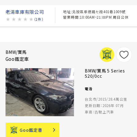
老湯車庫有限公司
地址:北投區承德路七段401巷1009號
營業時間:10:00AM~21:00PM 周日公休
★
★
★
★
★
（1件）
BMW/寶馬
Goo鑑定車
BMW/寶馬 5 Series
520/0cc
電洽
台北市/2015/28.4萬公里
更新日期：2026年 07月
車商：古馳上汽車
Goo鑑定書