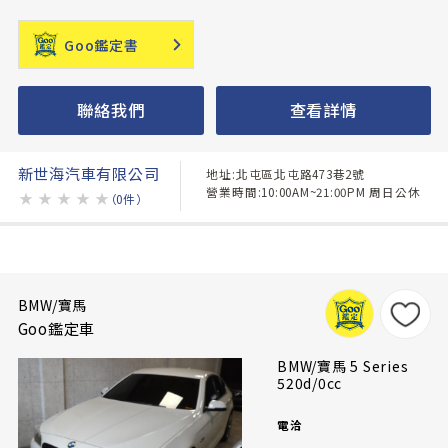
Goo鑑定書
聯絡我們
查看詳情
新世海汽車有限公司
地址:北屯區北屯路473巷2號
營業時間:10:00AM~21:00PM 周日公休
★
★
★
★
★
（0件）
BMW/寶馬
Goo鑑定車
BMW/寶馬 5 Series
520d/0cc
電洽