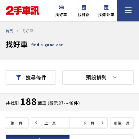
找好車
找好店
找海外車
首頁
找好車
找好車
find a good car
預設排列
搜尋條件
188
共找到
輛車（顯示37〜48件）
第一頁
上一頁
下一頁
最後一頁