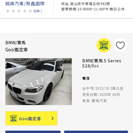
銘峰汽車/育鑫國際
地址:香山區中華路五段942號
營業時間:10:00AM~21:00PM 周日公休
★
★
★
★
★
（0件）
BMW/寶馬
Goo鑑定車
BMW/寶馬 5 Series
528/0cc
電洽
台中市/2015/20.3萬公里
更新日期：2026年 06月
車商：寶瑪汽車
Goo鑑定書