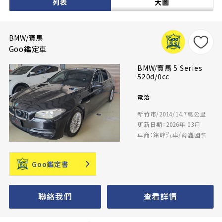
列表
大圖
BMW/寶馬
Goo鑑定車
BMW/寶馬 5 Series
520d/0cc
電洽
新竹市/2014/14.7萬公里
更新日期：2026年 03月
車商：銘峰汽車/育鑫國際
Goo鑑定書
聯絡我們
查看詳情