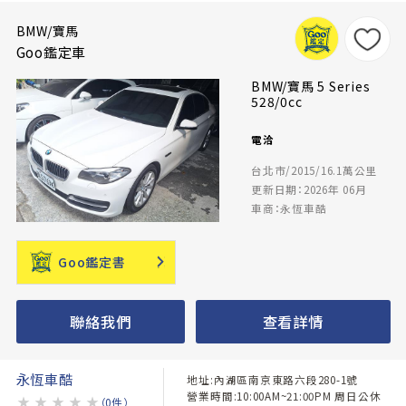
BMW/寶馬
Goo鑑定車
BMW/寶馬 5 Series
528/0cc
電洽
台北市/2015/16.1萬公里
更新日期：2026年 06月
車商：永恆車酷
Goo鑑定書
聯絡我們
查看詳情
永恆車酷
地址:內湖區南京東路六段280-1號
營業時間:10:00AM~21:00PM 周日公休
★
★
★
★
★
（0件）