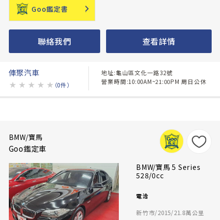
Goo鑑定書
聯絡我們
查看詳情
俥聚汽車
地址:龜山區文化一路32號
營業時間:10:00AM~21:00PM 周日公休
★
★
★
★
★
（0件）
BMW/寶馬
Goo鑑定車
BMW/寶馬 5 Series
528/0cc
電洽
新竹市/2015/21.8萬公里