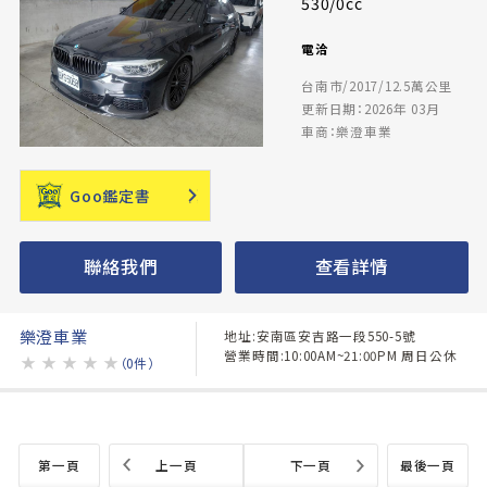
530/0cc
電洽
台南市/2017/12.5萬公里
更新日期：2026年 03月
車商：樂澄車業
Goo鑑定書
聯絡我們
查看詳情
樂澄車業
地址:安南區安吉路一段550-5號
營業時間:10:00AM~21:00PM 周日公休
★
★
★
★
★
（0件）
第一頁
上一頁
下一頁
最後一頁