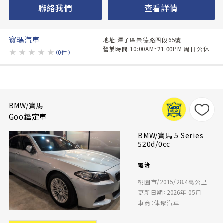
聯絡我們
查看詳情
寶瑪汽車
地址:潭子區崇德路四段65號
營業時間:10:00AM~21:00PM 周日公休
★
★
★
★
★
（0件）
BMW/寶馬
Goo鑑定車
BMW/寶馬 5 Series
520d/0cc
電洽
桃園市/2015/28.4萬公里
更新日期：2026年 05月
車商：俥聚汽車