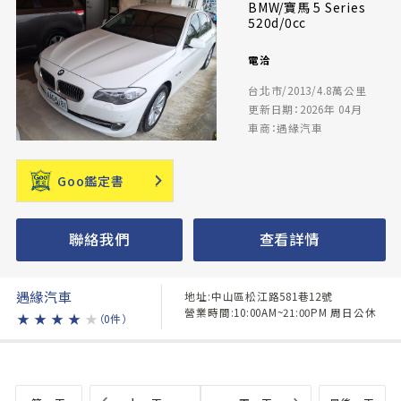
BMW/寶馬 5 Series
520d/0cc
電洽
台北市/2013/4.8萬公里
更新日期：2026年 04月
車商：遇緣汽車
Goo鑑定書
聯絡我們
查看詳情
遇緣汽車
地址:中山區松江路581巷12號
營業時間:10:00AM~21:00PM 周日公休
★
★
★
★
★
（0件）