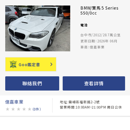
BMW/寶馬 5 Series
550/0cc
電洽
台中市/2012/28.7萬公里
更新日期：2026年 06月
車商：億嘉車業
Goo鑑定書
聯絡我們
查看詳情
億嘉車業
地址:霧峰區福新路2-2號
營業時間:10:00AM~21:00PM 周日公休
★
★
★
★
★
（0件）