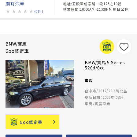
廣有汽車
地址:五股區成泰路一段126之10號
營業時間:10:00AM~21:00PM 周日公休
★
★
★
★
★
（0件）
BMW/寶馬
Goo鑑定車
BMW/寶馬 5 Series
520d/0cc
電洽
台中市/2012/23.7萬公里
更新日期：2026年 03月
車商：高展車業
Goo鑑定書