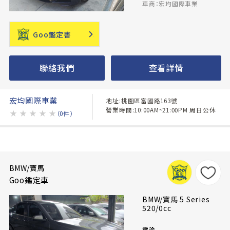
車商：宏均國際車業
Goo鑑定書
聯絡我們
查看詳情
宏均國際車業
地址:桃園區富國路163號
營業時間:10:00AM~21:00PM 周日公休
★
★
★
★
★
（0件）
BMW/寶馬
Goo鑑定車
BMW/寶馬 5 Series
520/0cc
電洽