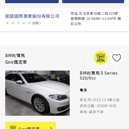
地址:北屯區軍功路二段225號
凱旋國際事業股份有限公司
營業時間:10:00AM~21:00PM 周
★
★
★
★
★
（0件）
日公休
BMW/寶馬
Goo鑑定車
BMW/寶馬 5 Series
520/0cc
電洽
新北市/2013/13.9萬公里
更新日期：2026年 06月
車商：宸家汽車
Goo鑑定書