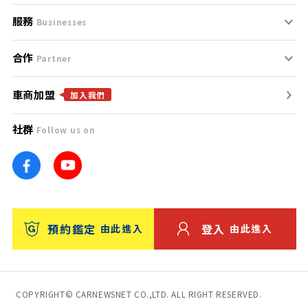
服務
支援中心
服務條款
Businesses
合作
什麼是Goo鑑定？
聯絡我們
免責聲明
Partner
車商加盟
合作夥伴
找好車
隱私權政策
加入我們
社群
Follow us on
廣告合作
找好店
團隊
找海外車
車訊網
消費者評價
台灣優良中古車商大獎
預約鑑定
登入
由此進入
由此進入
保固
收費服務
COPYRIGHT© CARNEWSNET CO.,LTD. ALL RIGHT RESERVED.