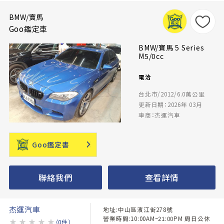
BMW/寶馬
Goo鑑定車
BMW/寶馬 5 Series
M5/0cc
電洽
台北市/2012/6.0萬公里
更新日期：2026年 03月
車商：杰運汽車
Goo鑑定書
聯絡我們
查看詳情
杰運汽車
地址:中山區濱江街278號
營業時間:10:00AM~21:00PM 周日公休
★
★
★
★
★
（0件）