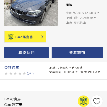
電洽
桃園市/2012/12.8萬公里
更新日期：2026年 05月
車商：亞鈺汽車
Goo鑑定書
聯絡我們
查看詳情
亞鈺汽車
地址:八德區和平路729號
營業時間:10:00AM~21:00PM 周日公休
★
★
★
★
★
（0件）
BMW/寶馬
Goo鑑定車