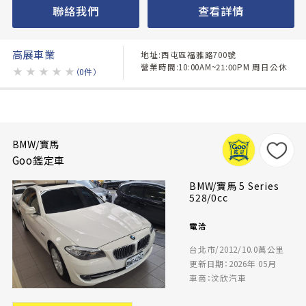
聯絡我們
查看詳情
高展車業
地址:西屯區福雅路700號
營業時間:10:00AM~21:00PM 周日公休
★
★
★
★
★
（0件）
BMW/寶馬
Goo鑑定車
BMW/寶馬 5 Series
528/0cc
電洽
台北市/2012/10.0萬公里
更新日期：2026年 05月
車商：汶欣汽車