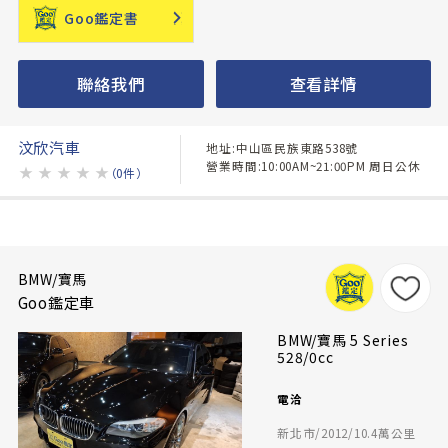
Goo鑑定書
聯絡我們
查看詳情
汶欣汽車
地址:中山區民族東路538號
營業時間:10:00AM~21:00PM 周日公休
★
★
★
★
★
（0件）
BMW/寶馬
Goo鑑定車
BMW/寶馬 5 Series
528/0cc
電洽
新北市/2012/10.4萬公里