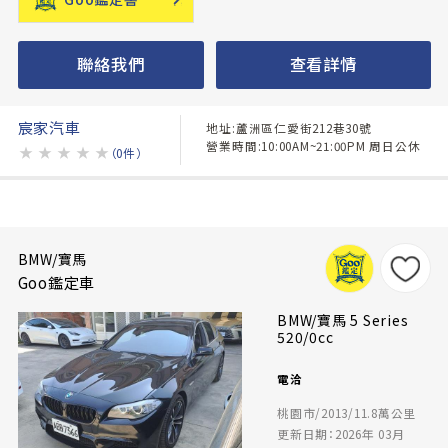
聯絡我們
查看詳情
宸家汽車
地址:蘆洲區仁愛街212巷30號
營業時間:10:00AM~21:00PM 周日公休
★
★
★
★
★
（0件）
BMW/寶馬
Goo鑑定車
BMW/寶馬 5 Series
520/0cc
電洽
桃園市/2013/11.8萬公里
更新日期：2026年 03月