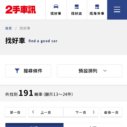
找好車
找好店
找海外車
首頁
找好車
找好車
find a good car
預設排列
搜尋條件
191
共找到
輛車（顯示13〜24件）
第一頁
上一頁
下一頁
最後一頁