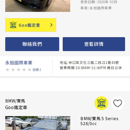
更新日期：2026年 03月
車商：永旭國際車業
Goo鑑定書
聯絡我們
查看詳情
永旭國際車業
地址:林口區文化三路二段211巷43號
營業時間:10:00AM~21:00PM 周日公休
★
★
★
★
★
（0件）
BMW/寶馬
Goo鑑定車
BMW/寶馬 5 Series
528/0cc