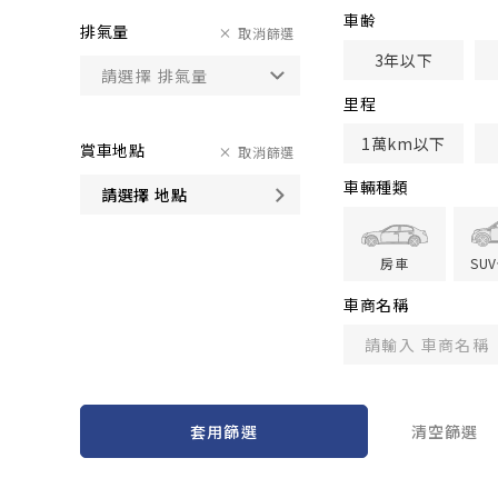
車齢
排氣量
取消篩選
3年以下
里程
1萬km以下
賞車地點
取消篩選
車輛種類
請選擇 地點
房車
SU
車商名稱
套用篩選
清空篩選