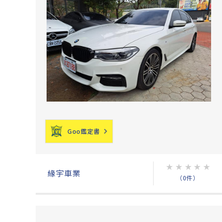
Goo鑑定書
★
★
★
★
★
緣宇車業
（0件）