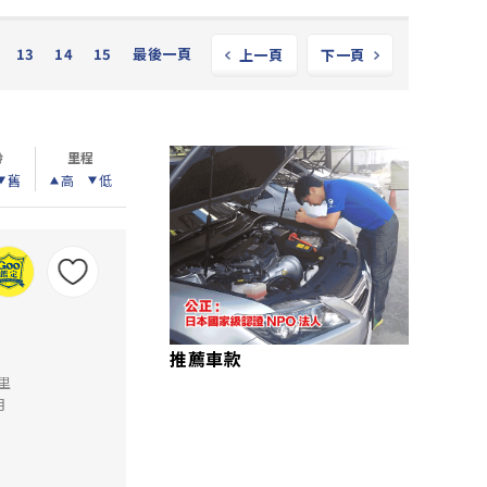
13
14
15
最後一頁
上一頁
下一頁
齡
里程
舊
高
低
推薦車款
公里
月