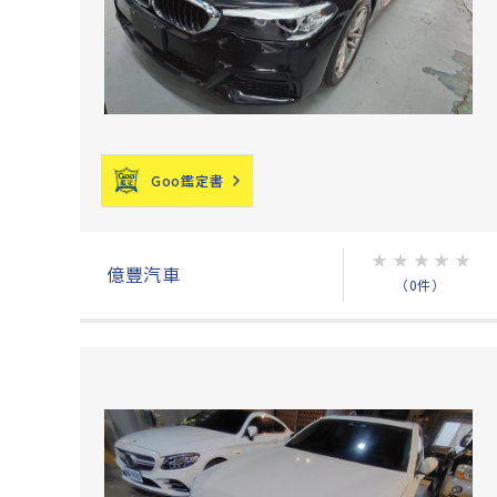
Goo鑑定書
★
★
★
★
★
億豐汽車
（0件）