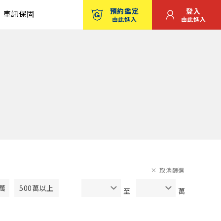
預約鑑定
登入
車訊保固
由此進入
由此進入
取消篩選
0萬
500萬以上
至
萬