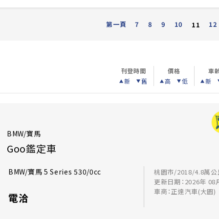
第一頁
7
8
9
10
12
11
刊登時間
價格
車
新
舊
高
低
新
BMW/寶馬
Goo鑑定車
BMW/寶馬 5 Series 530/0cc
桃園市/2018/4.8萬
更新日期：2026年 08
車商：正達汽車(大園)
電洽