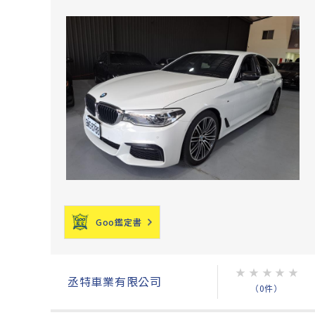
Goo鑑定書
★
★
★
★
★
丞特車業有限公司
（0件）