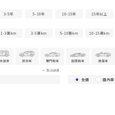
3-5年
5-10年
10-15年
15年以上
1-3萬km
3-5萬km
5-10萬km
10-15萬km
V休旅車
掀背車
雙門跑車
超級跑車
敞篷車
取消篩選
全選
國內車