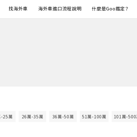
找海外車
海外車進口流程說明
什麼是Goo鑑定？
萬-25萬
26萬-35萬
36萬-50萬
51萬-100萬
101萬-50