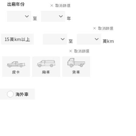
出廠年份
取消篩選
至
年
取消篩選
15萬km以上
至
萬km
取消篩選
皮卡
廂車
貨車
海外車