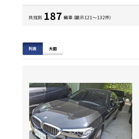
187
共找到
輛車（顯示121〜132件）
列表
大圖