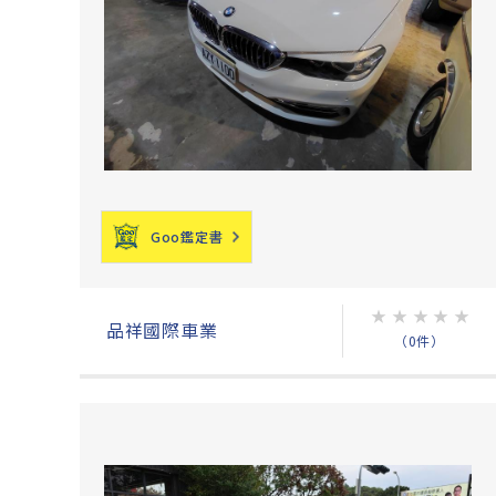
Goo鑑定書
★
★
★
★
★
品祥國際車業
（0件）