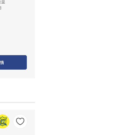
公里
月
情