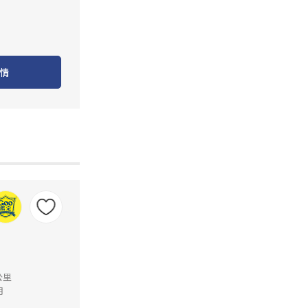
情
公里
月