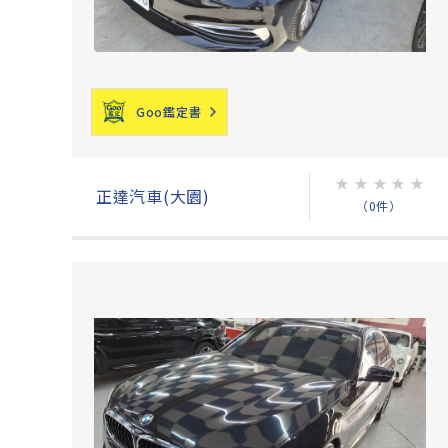
Goo鑑定書
★
★
★
★
★
正達汽車(大園)
（0件）