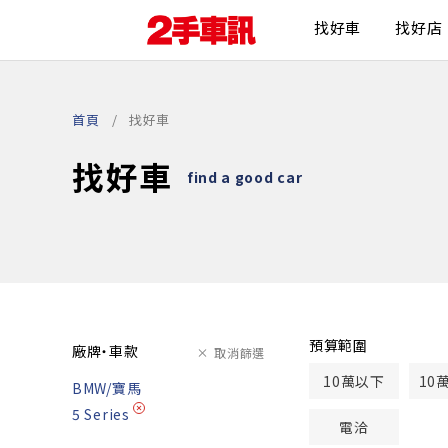
找好車
找好店
首頁
找好車
找好車
find a good car
預算範圍
廠牌・車款
取消篩選
10萬以下
10
BMW/寶馬
5 Series
電洽