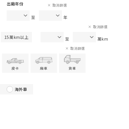
出廠年份
取消篩選
至
年
取消篩選
15萬km以上
至
萬km
取消篩選
皮卡
廂車
貨車
海外車