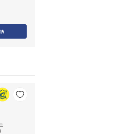
情
公里
月