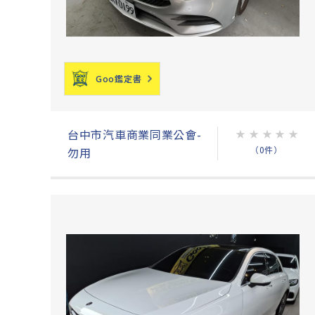
Goo鑑定書
台中市汽車商業同業公會-
★
★
★
★
★
（0件）
勿用