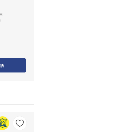
公里
月
情