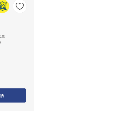
公里
月
情