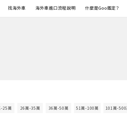
找海外車
海外車進口流程說明
什麼是Goo鑑定？
萬-25萬
26萬-35萬
36萬-50萬
51萬-100萬
101萬-50