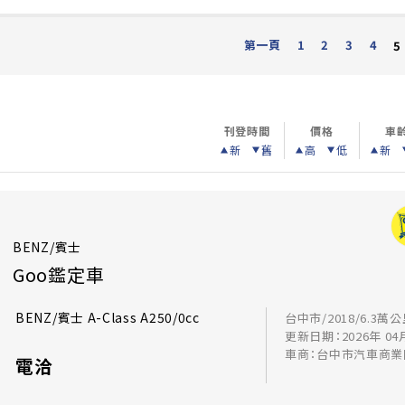
第一頁
1
2
3
4
5
刊登時間
價格
車
新
舊
高
低
新
BENZ/賓士
Goo鑑定車
BENZ/賓士 A-Class A250/0cc
台中市/2018/6.3萬
更新日期：2026年 04
車商：台中市汽車商業
電洽