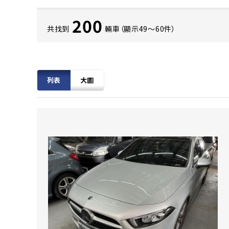
200
共找到
輛車（顯示49〜60件）
列表
大圖