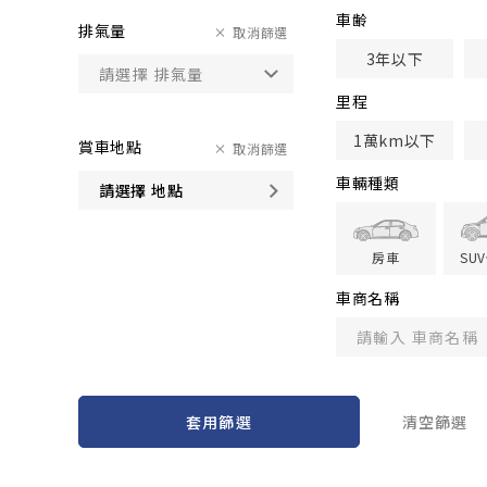
車齢
排氣量
取消篩選
3年以下
里程
1萬km以下
賞車地點
取消篩選
車輛種類
請選擇 地點
房車
SU
車商名稱
套用篩選
清空篩選