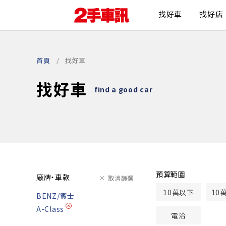
找好車
找好店
首頁
找好車
找好車
find a good car
預算範圍
廠牌・車款
取消篩選
10萬以下
10
BENZ/賓士
A-Class
電洽