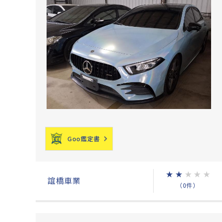
Goo鑑定書
★
★
★
★
★
誼橋車業
（0件）