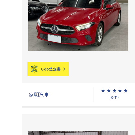
Goo鑑定書
★
★
★
★
★
家明汽車
（0件）