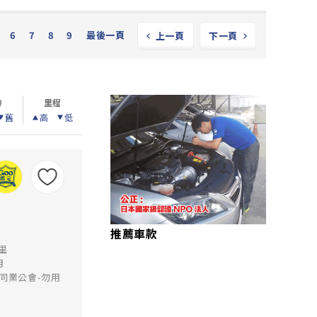
6
7
8
9
最後一頁
上一頁
下一頁
齡
里程
舊
高
低
推薦車款
公里
月
同業公會-勿用