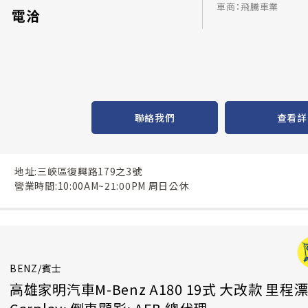
車商：飛騰車業
電洽
聯絡我們
查看詳
地址:三峽區復興路179之3號
營業時間:10:00AM~21:00PM 周日公休
BENZ/賓士
高雄家明汽車M-Benz A180 19式 大改款 里程