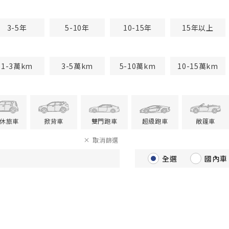
3-5年
5-10年
10-15年
15年以上
1-3萬km
3-5萬km
5-10萬km
10-15萬km
V休旅車
掀背車
雙門跑車
超級跑車
敞篷車
取消篩選
全選
國內車