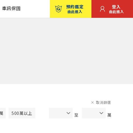
預約鑑定
登入
車訊保固
由此進入
由此進入
取消篩選
0萬
500萬以上
至
萬