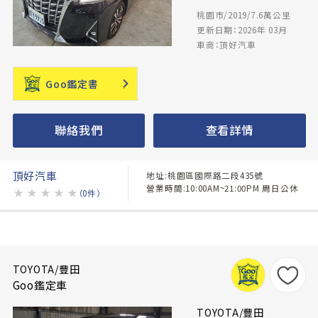
桃園市/2019/7.6萬公里
更新日期：2026年 03月
車商：頂好汽車
Goo鑑定書
聯絡我們
查看詳情
頂好汽車
地址:桃園區國際路二段435號
營業時間:10:00AM~21:00PM 周日公休
★
★
★
★
★
（0件）
TOYOTA/豐田
Goo鑑定車
TOYOTA/豐田