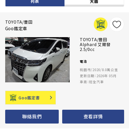
列表
大圖
TOYOTA/豐田
Goo鑑定車
TOYOTA/豐田
Alphard 艾爾發
2.5/0cc
電洽
桃園市/2020/8.0萬公里
更新日期：2026年 05月
車商：冠全汽車
Goo鑑定書
聯絡我們
查看詳情