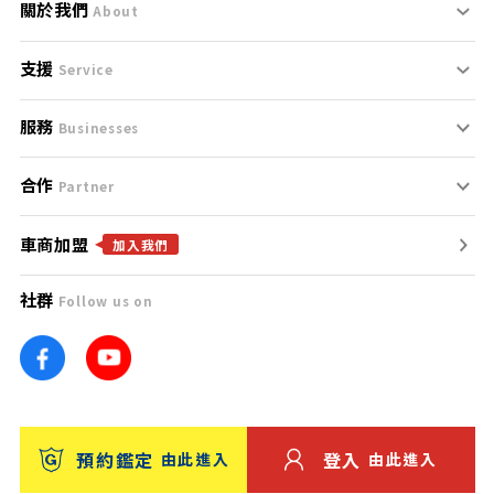
關於我們
About
支援
刊登規範
Service
服務
支援中心
服務條款
Businesses
合作
什麼是Goo鑑定？
聯絡我們
免責聲明
Partner
車商加盟
合作夥伴
找好車
隱私權政策
加入我們
社群
Follow us on
廣告合作
找好店
團隊
找海外車
車訊網
消費者評價
台灣優良中古車商大獎
預約鑑定
登入
由此進入
由此進入
保固