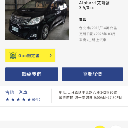
Alphard 艾爾發
3.5/0cc
電洽
台北市/2013/7.4萬公里
更新日期：2026年 03月
車商：古馳上汽車
Goo鑑定書
聯絡我們
查看詳情
古馳上汽車
地址:士林區延平北路八段242巷90號
營業時間:週一至週日 9:00AM~17:30PM
★
★
★
★
★
（0件）