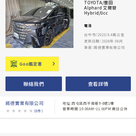
TOYOTA/豐田
Alphard 艾爾發
Hybrid/0cc
電洽
台中市/2023/6.4萬公里
更新日期：2026年 06月
車商：錫德實業有限公司
Goo鑑定書
聯絡我們
查看詳情
錫德實業有限公司
地址:西屯區西平南巷9-8號1樓
營業時間:10:00AM~21:00PM 周日公休
★
★
★
★
★
（0件）