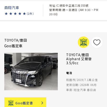
地址:仁德區中正路三段355號
鼎翔汽車
營業時間:週一至週日 (AM 9:30 ~ PM
★
★
★
★
★
（1件）
20:00)
TOYOTA/豐田
Goo鑑定車
TOYOTA/豐田
Alphard 艾爾發
3.5/0cc
電洽
桃園市/2019/7.1萬公里
更新日期：2026年 06月
車商：冠全汽車 春日店
Goo鑑定書