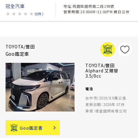
冠全汽車
地址:桃園區國際路二段198號
營業時間:10:00AM~21:00PM 周日公休
★
★
★
★
★
（0件）
TOYOTA/豐田
Goo鑑定車
TOYOTA/豐田
Alphard 艾爾發
3.5/0cc
電洽
台中市/2019/8.0萬公里
更新日期：2026年 07月
車商：德釜國際有限公司
Goo鑑定書