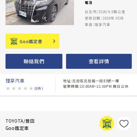
電洽
台北市/2020/6.9萬公里
更新日期：2026年 05月
車商：理享汽車
Goo鑑定書
聯絡我們
查看詳情
理享汽車
地址:北投區北投路一段83號一樓
營業時間:10:00AM~21:00PM 周日公休
★
★
★
★
★
（0件）
TOYOTA/豐田
Goo鑑定車