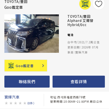
TOYOTA/豐田
Goo鑑定車
TOYOTA/豐田
Alphard 艾爾發
Hybrid/0cc
電洽
台中市/2021/7.2萬公里
更新日期：2026年 07月
車商：寶輝汽車
Goo鑑定書
聯絡我們
查看詳情
寶輝汽車
地址:西屯區福星西路78號
營業時間:10:00AM~21:00PM 周日公休
★
★
★
★
★
（0件）