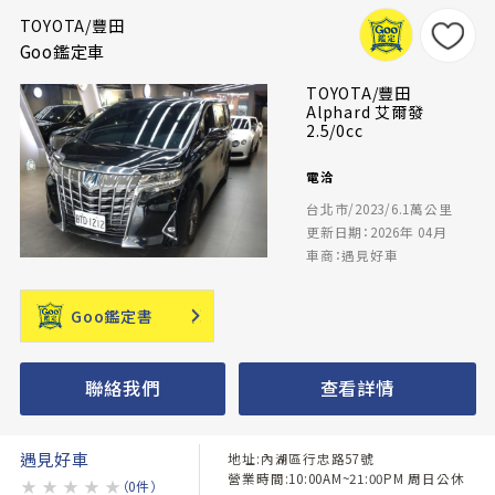
TOYOTA/豐田
Goo鑑定車
TOYOTA/豐田
Alphard 艾爾發
2.5/0cc
電洽
台北市/2023/6.1萬公里
更新日期：2026年 04月
車商：遇見好車
Goo鑑定書
聯絡我們
查看詳情
遇見好車
地址:內湖區行忠路57號
營業時間:10:00AM~21:00PM 周日公休
★
★
★
★
★
（0件）