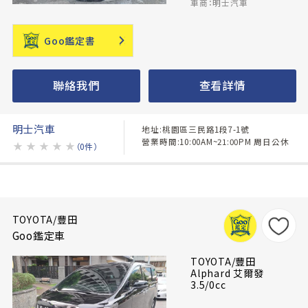
車商：明士汽車
Goo鑑定書
聯絡我們
查看詳情
明士汽車
地址:桃園區三民路1段7-1號
營業時間:10:00AM~21:00PM 周日公休
★
★
★
★
★
（0件）
TOYOTA/豐田
Goo鑑定車
TOYOTA/豐田
Alphard 艾爾發
3.5/0cc