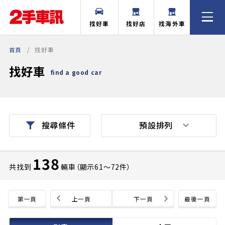
找好車
找好店
找海外車
首頁
找好車
找好車
find a good car
預設排列
搜尋條件
138
共找到
輛車（顯示61〜72件）
第一頁
上一頁
下一頁
最後一頁