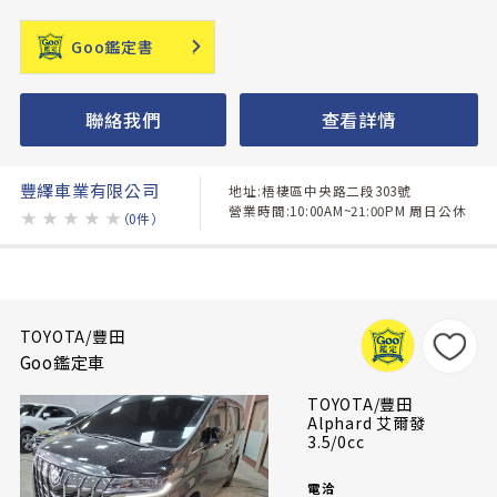
Goo鑑定書
聯絡我們
查看詳情
豐繹車業有限公司
地址:梧棲區中央路二段303號
營業時間:10:00AM~21:00PM 周日公休
★
★
★
★
★
（0件）
TOYOTA/豐田
Goo鑑定車
TOYOTA/豐田
Alphard 艾爾發
3.5/0cc
電洽