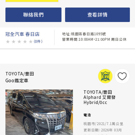
聯絡我們
查看詳情
冠全汽車 春日店
地址:桃園區春日路1095號
營業時間:10:00AM~21:00PM 周日公休
★
★
★
★
★
（0件）
TOYOTA/豐田
Goo鑑定車
TOYOTA/豐田
Alphard 艾爾發
Hybrid/0cc
電洽
桃園市/2021/7.1萬公里
更新日期：2026年 03月