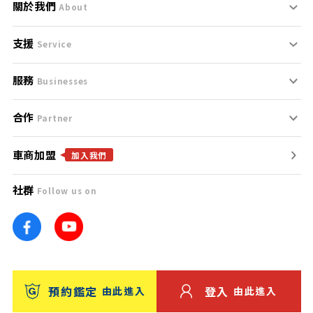
關於我們
About
支援
刊登規範
Service
服務
支援中心
服務條款
Businesses
合作
什麼是Goo鑑定？
聯絡我們
免責聲明
Partner
車商加盟
合作夥伴
找好車
隱私權政策
加入我們
社群
Follow us on
廣告合作
找好店
團隊
找海外車
車訊網
消費者評價
台灣優良中古車商大獎
預約鑑定
登入
由此進入
由此進入
保固