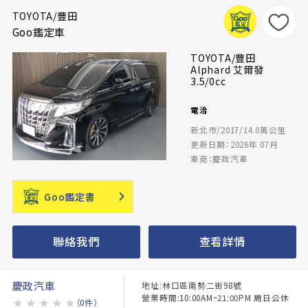
TOYOTA/豐田
Goo鑑定車
TOYOTA/豐田
Alphard 艾爾發
3.5/0cc
電洽
新北市/2017/14.0萬公里
更新日期：2026年 07月
車商：慶政汽車
Goo鑑定書
聯絡我們
查看詳情
慶政汽車
地址:林口區南勢二街98號
營業時間:10:00AM~21:00PM 周日公休
★
★
★
★
★
（0件）