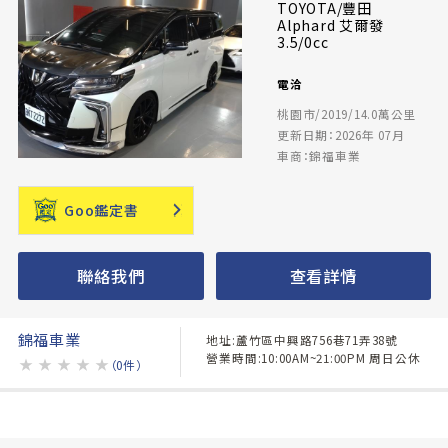
TOYOTA/豐田
Alphard 艾爾發
3.5/0cc
電洽
桃園市/2019/14.0萬公里
更新日期：2026年 07月
車商：錦福車業
Goo鑑定書
聯絡我們
查看詳情
錦福車業
地址:蘆竹區中興路756巷71弄38號
營業時間:10:00AM~21:00PM 周日公休
★
★
★
★
★
（0件）