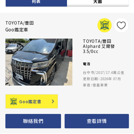
列表
大圖
TOYOTA/豐田
Goo鑑定車
TOYOTA/豐田
Alphard 艾爾發
3.5/0cc
電洽
台中市/2017/17.4萬公里
更新日期：2026年 07月
車商：億嘉車業
Goo鑑定書
聯絡我們
查看詳情