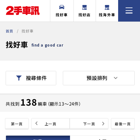
找好車
找好店
找海外車
首頁
找好車
找好車
find a good car
預設排列
搜尋條件
138
共找到
輛車（顯示13〜24件）
第一頁
上一頁
下一頁
最後一頁