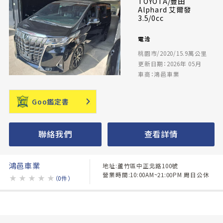
TOYOTA/豐田
Alphard 艾爾發
3.5/0cc
電洽
桃園市/2020/15.9萬公里
更新日期：2026年 05月
車商：鴻邑車業
Goo鑑定書
聯絡我們
查看詳情
鴻邑車業
地址:蘆竹區中正北路100號
營業時間:10:00AM~21:00PM 周日公休
★
★
★
★
★
（0件）