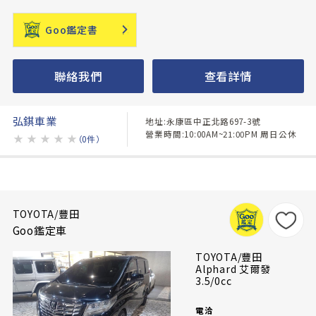
Goo鑑定書
聯絡我們
查看詳情
弘錤車業
地址:永康區中正北路697-3號
營業時間:10:00AM~21:00PM 周日公休
★
★
★
★
★
（0件）
TOYOTA/豐田
Goo鑑定車
TOYOTA/豐田
Alphard 艾爾發
3.5/0cc
電洽