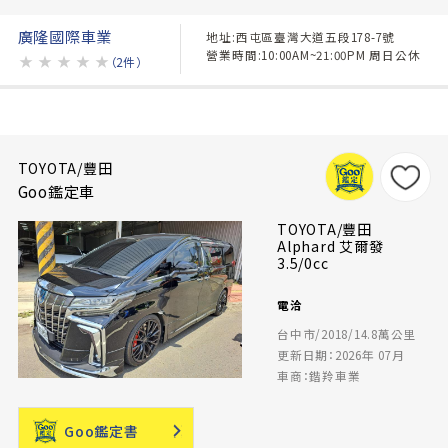
廣隆國際車業
地址:西屯區臺灣大道五段178-7號
營業時間:10:00AM~21:00PM 周日公休
★
★
★
★
★
（2件）
TOYOTA/豐田
Goo鑑定車
TOYOTA/豐田
Alphard 艾爾發
3.5/0cc
電洽
台中市/2018/14.8萬公里
更新日期：2026年 07月
車商：鍇羚車業
Goo鑑定書