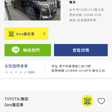
電洽
台中市/2020/14.5萬公里
更新日期：2026年 07月
車商：言恆國際車業
Goo鑑定書
聯絡我們
查看詳情
言恆國際車業
地址:潭子區雅潭路三段19號
營業時間:10:00AM~20:00PM 周日公休
★
★
★
★
★
（0件）
TOYOTA/豐田
Goo鑑定車