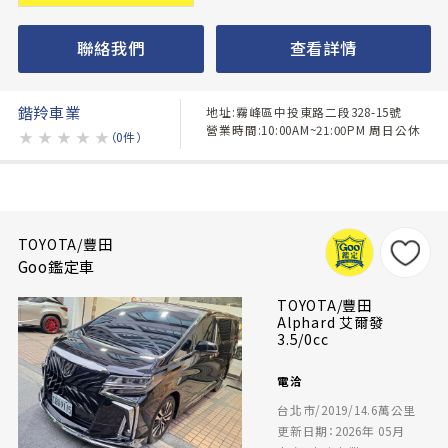
聯絡我們
查看詳情
鍇羚車業
地址:霧峰區中投東路二段328-15號
營業時間:10:00AM~21:00PM 周日公休
★
★
★
★
★
（0件）
TOYOTA/豐田
Goo鑑定車
TOYOTA/豐田
Alphard 艾爾發
3.5/0cc
電洽
台北市/2019/14.6萬公里
更新日期：2026年 05月