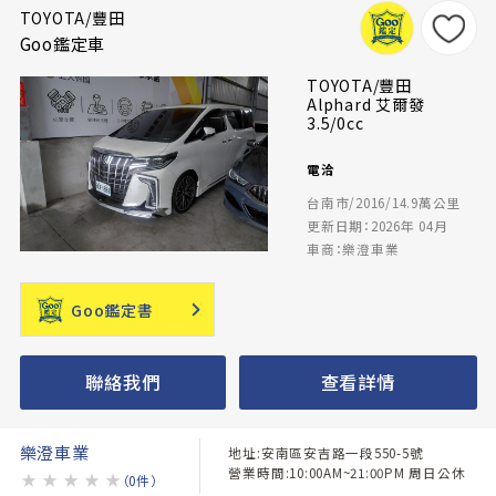
TOYOTA/豐田
Goo鑑定車
TOYOTA/豐田
Alphard 艾爾發
3.5/0cc
電洽
台南市/2016/14.9萬公里
更新日期：2026年 04月
車商：樂澄車業
Goo鑑定書
聯絡我們
查看詳情
樂澄車業
地址:安南區安吉路一段550-5號
營業時間:10:00AM~21:00PM 周日公休
★
★
★
★
★
（0件）