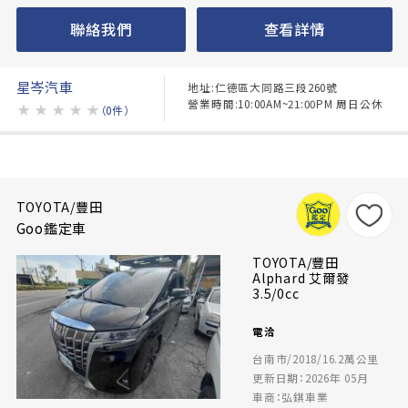
聯絡我們
查看詳情
星岑汽車
地址:仁德區大同路三段260號
營業時間:10:00AM~21:00PM 周日公休
★
★
★
★
★
（0件）
TOYOTA/豐田
Goo鑑定車
TOYOTA/豐田
Alphard 艾爾發
3.5/0cc
電洽
台南市/2018/16.2萬公里
更新日期：2026年 05月
車商：弘錤車業