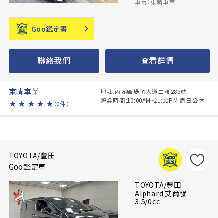
車商：東晴車業
Goo鑑定書
聯絡我們
查看詳情
東晴車業
地址:內湖區堤頂大道二段285號
營業時間:10:00AM~21:00PM 周日公休
★
★
★
★
★
（0件）
TOYOTA/豐田
Goo鑑定車
TOYOTA/豐田
Alphard 艾爾發
3.5/0cc