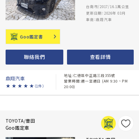
台南市/2017/16.1萬公里
更新日期：2026年 03月
車商：鼎翔汽車
Goo鑑定書
聯絡我們
查看詳情
地址:仁德區中正路三段355號
鼎翔汽車
營業時間:週一至週日 (AM 9:30 ~ PM
★
★
★
★
★
（1件）
20:00)
TOYOTA/豐田
Goo鑑定車