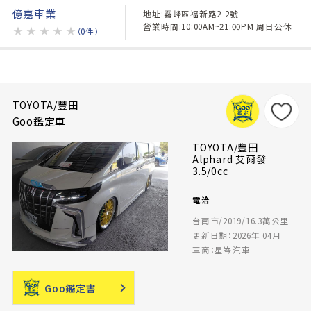
億嘉車業
地址:霧峰區福新路2-2號
營業時間:10:00AM~21:00PM 周日公休
★
★
★
★
★
（0件）
TOYOTA/豐田
Goo鑑定車
TOYOTA/豐田
Alphard 艾爾發
3.5/0cc
電洽
台南市/2019/16.3萬公里
更新日期：2026年 04月
車商：星岑汽車
Goo鑑定書