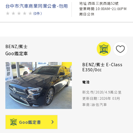
地址:西區三民西路52號
台中市汽車商業同業公會-勿用
營業時間:10:00AM~21:00PM
★
★
★
★
★
（0件）
周日公休
BENZ/賓士
Goo鑑定車
BENZ/賓士 E-Class
E350/0cc
電洽
新北市/2020/4.9萬公里
更新日期：2026年 03月
車商：詠信汽車
Goo鑑定書