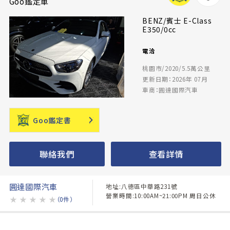
Goo鑑定車
BENZ/賓士 E-Class
E350/0cc
電洽
桃園市/2020/5.5萬公里
更新日期：2026年 07月
車商：圓達國際汽車
Goo鑑定書
聯絡我們
查看詳情
圓達國際汽車
地址:八德區中華路231號
營業時間:10:00AM~21:00PM 周日公休
★
★
★
★
★
（0件）