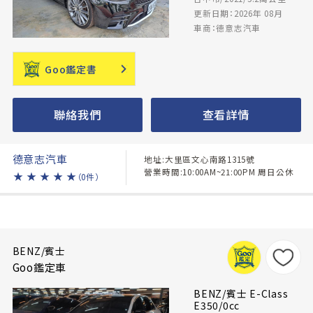
更新日期：2026年 08月
車商：德意志汽車
Goo鑑定書
聯絡我們
查看詳情
德意志汽車
地址:大里區文心南路1315號
營業時間:10:00AM~21:00PM 周日公休
★
★
★
★
★
（0件）
BENZ/賓士
Goo鑑定車
BENZ/賓士 E-Class
E350/0cc