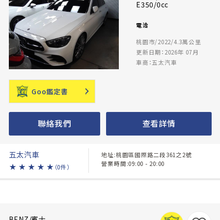
E350/0cc
電洽
桃園市/2022/4.3萬公里
更新日期：2026年 07月
車商：五太汽車
Goo鑑定書
聯絡我們
查看詳情
五太汽車
地址:桃園區國際路二段361之2號
營業時間:09:00 - 20:00
★
★
★
★
★
（0件）
BENZ/賓士