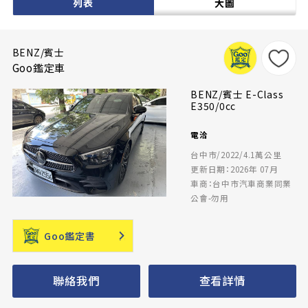
列表
大圖
BENZ/賓士
Goo鑑定車
BENZ/賓士 E-Class
E350/0cc
電洽
台中市/2022/4.1萬公里
更新日期：2026年 07月
車商：台中市汽車商業同業
公會-勿用
Goo鑑定書
聯絡我們
查看詳情