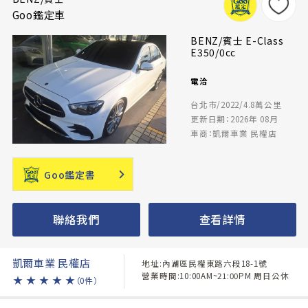
Goo鑑定車
BENZ/賓士 E-Class
E350/0cc
電洽
台北市/2022/4.8萬公里
更新日期：2026年 08月
車商：凱爾車業 民權店
Goo鑑定書
聯絡我們
查看詳情
凱爾車業 民權店
地址:內湖區民權東路六段18-1號
營業時間:10:00AM~21:00PM 周日公休
★
★
★
★
★
（0件）