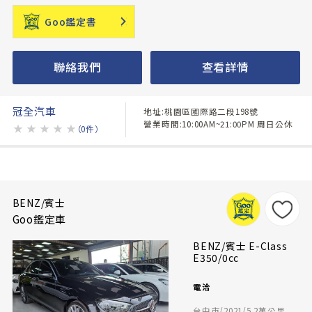
Goo鑑定書
聯絡我們
查看詳情
冠全汽車
地址:桃園區國際路二段198號
營業時間:10:00AM~21:00PM 周日公休
★
★
★
★
★
（0件）
BENZ/賓士
Goo鑑定車
BENZ/賓士 E-Class
E350/0cc
電洽
台中市/2021/5.2萬公里