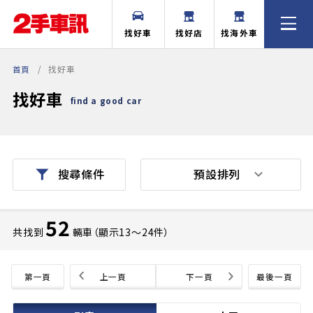
找好車
找好店
找海外車
首頁
找好車
找好車
find a good car
預設排列
搜尋條件
52
共找到
輛車（顯示13〜24件）
第一頁
上一頁
下一頁
最後一頁