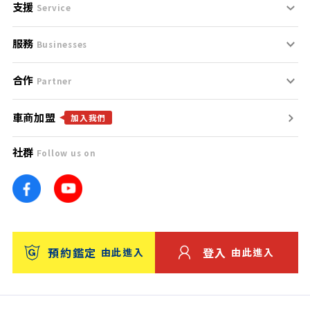
支援
刊登規範
Service
服務
支援中心
服務條款
Businesses
合作
什麼是Goo鑑定？
聯絡我們
免責聲明
Partner
車商加盟
合作夥伴
找好車
隱私權政策
加入我們
社群
Follow us on
廣告合作
找好店
團隊
找海外車
車訊網
消費者評價
台灣優良中古車商大獎
預約鑑定
登入
由此進入
由此進入
保固
收費服務