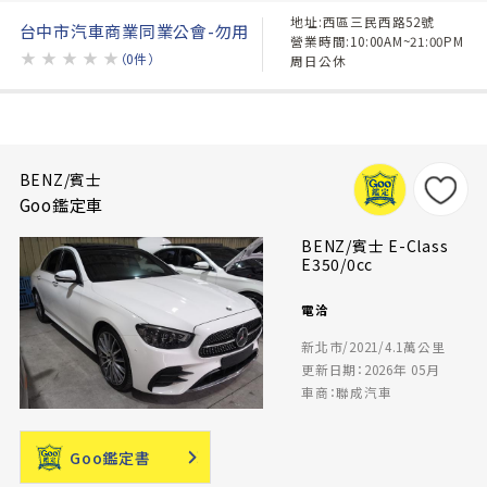
地址:西區三民西路52號
台中市汽車商業同業公會-勿用
營業時間:10:00AM~21:00PM
★
★
★
★
★
（0件）
周日公休
BENZ/賓士
Goo鑑定車
BENZ/賓士 E-Class
E350/0cc
電洽
新北市/2021/4.1萬公里
更新日期：2026年 05月
車商：聯成汽車
Goo鑑定書