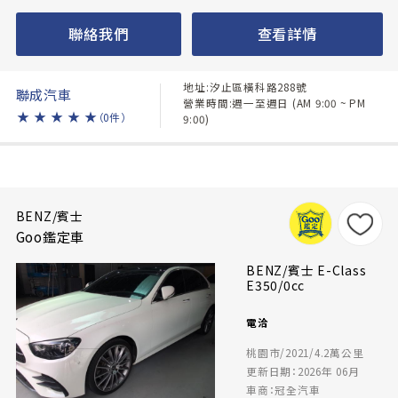
聯絡我們
查看詳情
地址:汐止區橫科路288號
聯成汽車
營業時間:週一至週日 (AM 9:00 ~ PM
★
★
★
★
★
（0件）
9:00)
BENZ/賓士
Goo鑑定車
BENZ/賓士 E-Class
E350/0cc
電洽
桃園市/2021/4.2萬公里
更新日期：2026年 06月
車商：冠全汽車