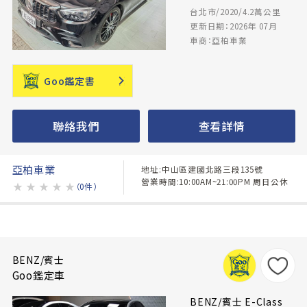
台北市/2020/4.2萬公里
更新日期：2026年 07月
車商：亞柏車業
Goo鑑定書
聯絡我們
查看詳情
亞柏車業
地址:中山區建國北路三段135號
營業時間:10:00AM~21:00PM 周日公休
★
★
★
★
★
（0件）
BENZ/賓士
Goo鑑定車
BENZ/賓士 E-Class