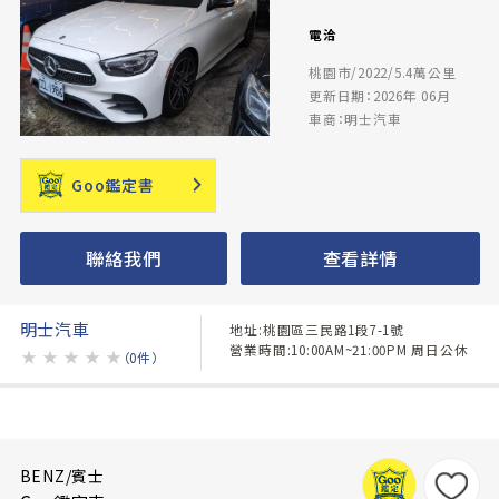
電洽
桃園市/2022/5.4萬公里
更新日期：2026年 06月
車商：明士汽車
Goo鑑定書
聯絡我們
查看詳情
明士汽車
地址:桃園區三民路1段7-1號
營業時間:10:00AM~21:00PM 周日公休
★
★
★
★
★
（0件）
BENZ/賓士