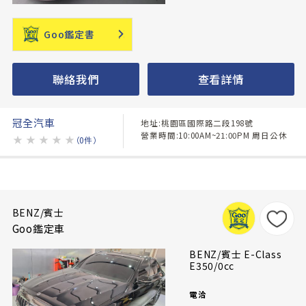
Goo鑑定書
聯絡我們
查看詳情
冠全汽車
地址:桃園區國際路二段198號
營業時間:10:00AM~21:00PM 周日公休
★
★
★
★
★
（0件）
BENZ/賓士
Goo鑑定車
BENZ/賓士 E-Class
E350/0cc
電洽