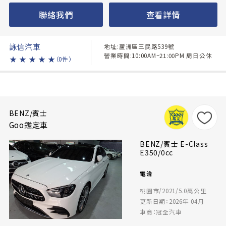
聯絡我們
查看詳情
詠信汽車
地址:蘆洲區三民路539號
營業時間:10:00AM~21:00PM 周日公休
★
★
★
★
★
（0件）
BENZ/賓士
Goo鑑定車
BENZ/賓士 E-Class
E350/0cc
電洽
桃園市/2021/5.0萬公里
更新日期：2026年 04月
車商：冠全汽車