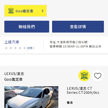
Goo鑑定書
聯絡我們
查看詳情
上達汽車
地址:大里區德芳路三段62號
營業時間:10:00AM~21:00PM 周日公休
★
★
★
★
★
（0件）
LEXUS/凌志
Goo鑑定車
LEXUS/凌志 CT
Series CT200h/0cc
電洽