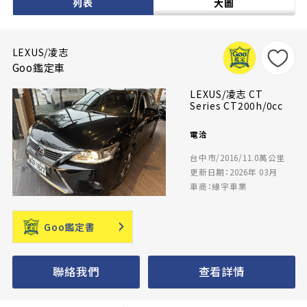
列表
大圖
LEXUS/凌志
Goo鑑定車
LEXUS/凌志 CT
Series CT200h/0cc
電洽
台中市/2016/11.0萬公里
更新日期：2026年 03月
車商：緣宇車業
Goo鑑定書
聯絡我們
查看詳情