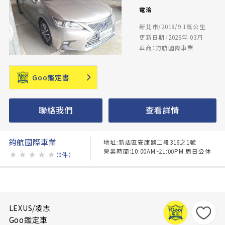
電洽
新北市/2018/9.1萬公里
更新日期：2026年 03月
車商：鈞航國際車業
Goo鑑定書
聯絡我們
查看詳情
鈞航國際車業
地址:新店區安康路二段316之1號
營業時間:10:00AM~21:00PM 周日公休
★
★
★
★
★
（0件）
LEXUS/凌志
Goo鑑定車