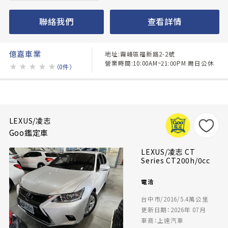
聯絡我們
查看詳情
億嘉車業
地址:霧峰區福新路2-2號
營業時間:10:00AM~21:00PM 周日公休
★
★
★
★
★
（0件）
LEXUS/凌志
Goo鑑定車
LEXUS/凌志 CT
Series CT200h/0cc
電洽
台中市/2016/5.4萬公里
更新日期：2026年 07月
車商：上達汽車