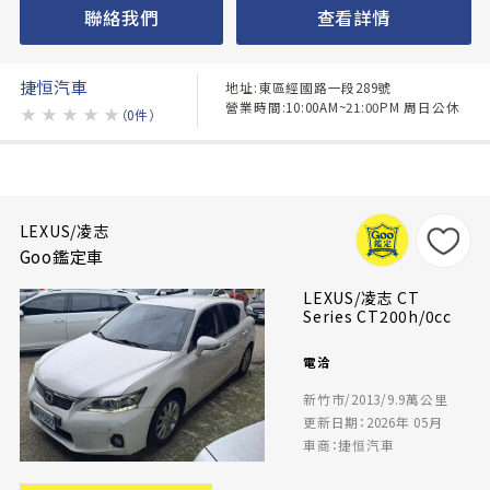
聯絡我們
查看詳情
捷恒汽車
地址:東區經國路一段289號
營業時間:10:00AM~21:00PM 周日公休
★
★
★
★
★
（0件）
LEXUS/凌志
Goo鑑定車
LEXUS/凌志 CT
Series CT200h/0cc
電洽
新竹市/2013/9.9萬公里
更新日期：2026年 05月
車商：捷恒汽車