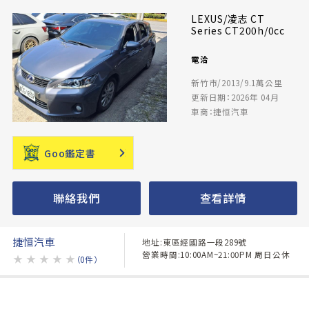
LEXUS/凌志 CT
Series CT200h/0cc
電洽
新竹市/2013/9.1萬公里
更新日期：2026年 04月
車商：捷恒汽車
Goo鑑定書
聯絡我們
查看詳情
捷恒汽車
地址:東區經國路一段289號
營業時間:10:00AM~21:00PM 周日公休
★
★
★
★
★
（0件）