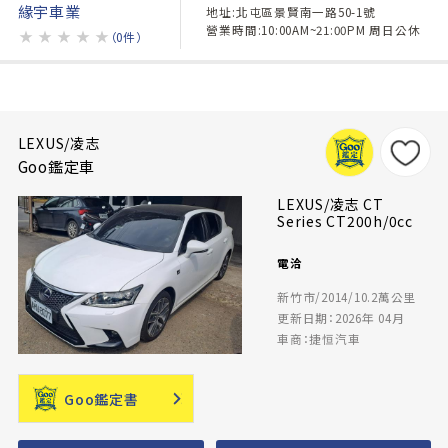
緣宇車業
地址:北屯區景賢南一路50-1號
營業時間:10:00AM~21:00PM 周日公休
★
★
★
★
★
（0件）
LEXUS/凌志
Goo鑑定車
LEXUS/凌志 CT
Series CT200h/0cc
電洽
新竹市/2014/10.2萬公里
更新日期：2026年 04月
車商：捷恒汽車
Goo鑑定書