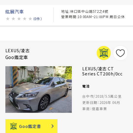
紘展汽車
地址:林口區中山路572之4號
營業時間:10:00AM~21:00PM 周日公休
★
★
★
★
★
（0件）
LEXUS/凌志
Goo鑑定車
LEXUS/凌志 CT
Series CT200h/0cc
電洽
台中市/2018/5.5萬公里
更新日期：2026年 06月
車商：億嘉車業
Goo鑑定書