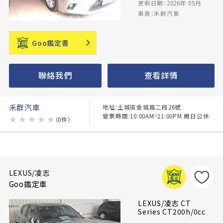
更新日期：2026年 05月
車商：禾群汽車
Goo鑑定書
聯絡我們
查看詳情
禾群汽車
地址:土城區金城路二段26號
營業時間:10:00AM~21:00PM 周日公休
★
★
★
★
★
（0件）
LEXUS/凌志
Goo鑑定車
LEXUS/凌志 CT
Series CT200h/0cc