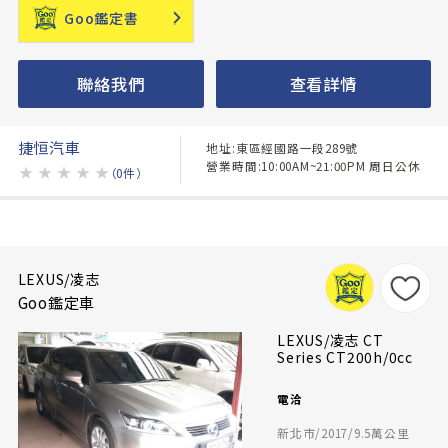
Goo鑑定書
聯絡我們
查看詳情
捷恒汽車
地址:東區經國路一段289號
營業時間:10:00AM~21:00PM 周日公休
★
★
★
★
★
（0件）
LEXUS/凌志
Goo鑑定車
LEXUS/凌志 CT
Series CT200h/0cc
電洽
新北市/2017/9.5萬公里