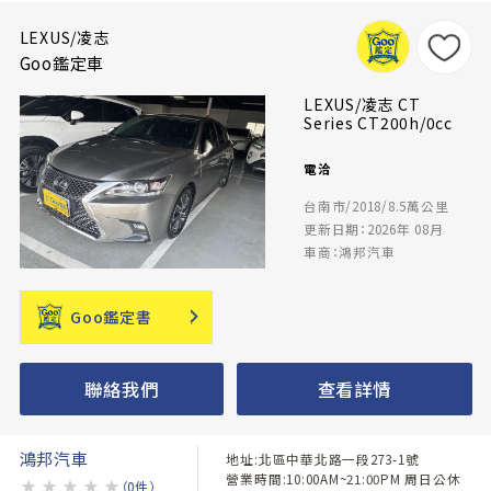
LEXUS/凌志
Goo鑑定車
LEXUS/凌志 CT
Series CT200h/0cc
電洽
台南市/2018/8.5萬公里
更新日期：2026年 08月
車商：鴻邦汽車
Goo鑑定書
聯絡我們
查看詳情
鴻邦汽車
地址:北區中華北路一段273-1號
營業時間:10:00AM~21:00PM 周日公休
★
★
★
★
★
（0件）