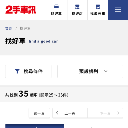
找好車
找好店
找海外車
首頁
找好車
找好車
find a good car
預設排列
搜尋條件
35
共找到
輛車（顯示25〜35件）
第一頁
上一頁
下一頁