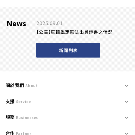
News
2025.09.01
【公告】車輛鑑定無法出具證書之情況
新聞列表
關於我們
About
支援
刊登規範
Service
服務
支援中心
服務條款
Businesses
合作
什麼是Goo鑑定？
聯絡我們
免責聲明
Partner