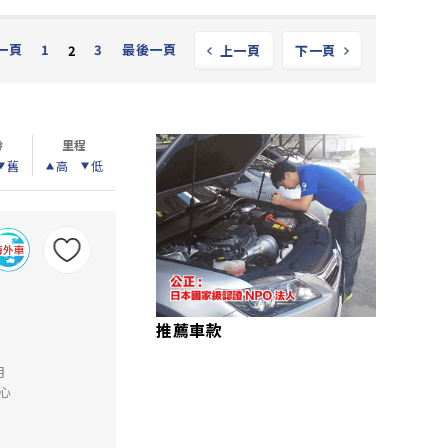
一頁
1
3
最後一頁
2
上一頁
下一頁
齡
里程
舊
高
低
推薦車款
月
心