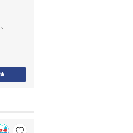
月
心
情