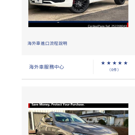
海外車進口流程說明
★
★
★
★
★
海外車服務中心
（0件）