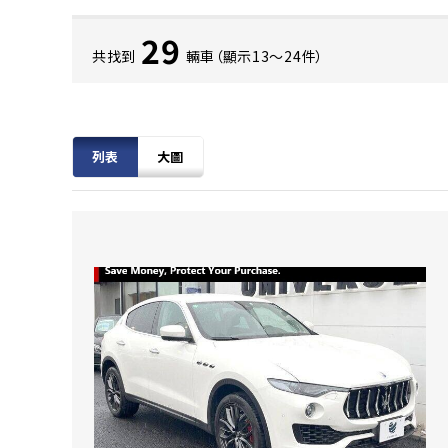
29
共找到
輛車（顯示13〜24件）
列表
大圖