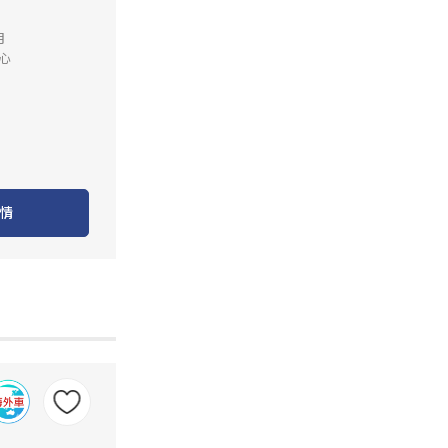
月
心
情