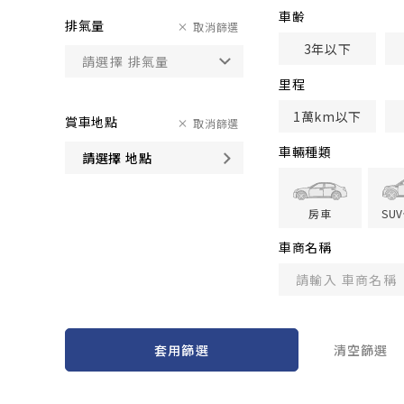
車齢
排氣量
取消篩選
3年以下
里程
1萬km以下
賞車地點
取消篩選
車輛種類
請選擇 地點
房車
SU
車商名稱
套用篩選
清空篩選