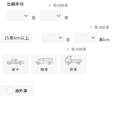
出廠年份
取消篩選
至
年
取消篩選
15萬km以上
至
萬km
取消篩選
皮卡
廂車
貨車
海外車