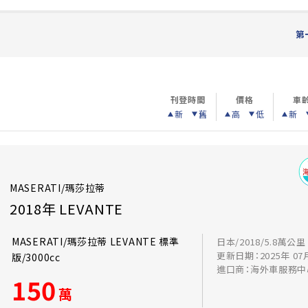
第
刊登時間
價格
車
新
舊
高
低
新
MASERATI/瑪莎拉蒂
2018年 LEVANTE
MASERATI/瑪莎拉蒂 LEVANTE 標準
日本/2018/5.8萬公里
更新日期：2025年 07
版/3000cc
進口商：海外車服務中
150
萬