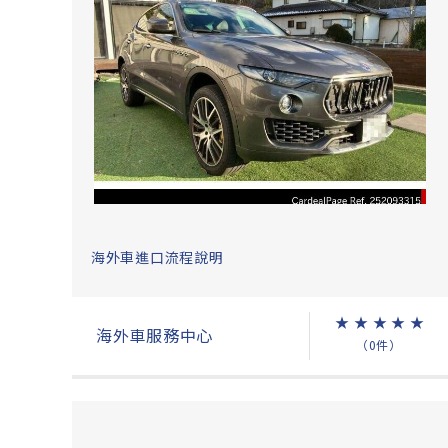
海外車進口流程說明
★
★
★
★
★
海外車服務中心
（0件）