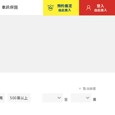
預約鑑定
登入
車訊保固
由此進入
由此進入
取消篩選
0萬
500萬以上
至
萬