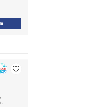
情
月
心