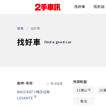
找好車
找好店
首頁
找好車
找好車
find a good car
預算範圍
廠牌・車款
取消篩選
10萬以下
10
MASERATI/瑪莎拉蒂
LEVANTE
電洽