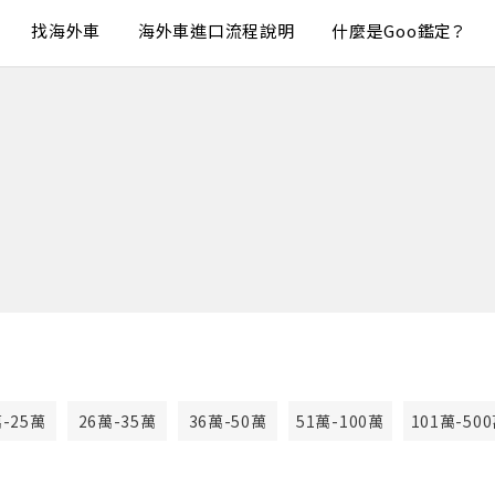
找海外車
海外車進口流程說明
什麼是Goo鑑定？
萬-25萬
26萬-35萬
36萬-50萬
51萬-100萬
101萬-50