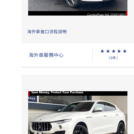
海外車進口流程說明
★
★
★
★
★
海外車服務中心
（0件）