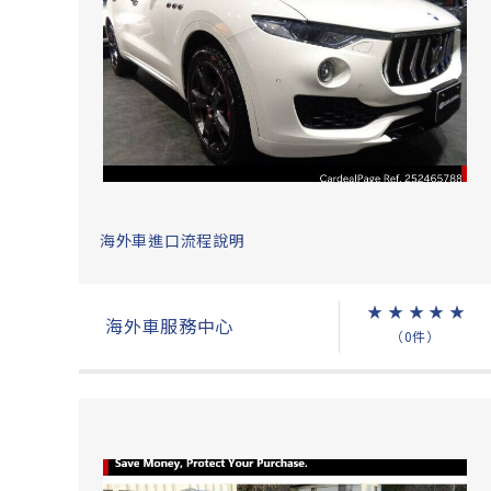
海外車進口流程說明
★
★
★
★
★
海外車服務中心
（0件）