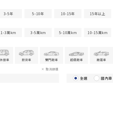
3-5年
5-10年
10-15年
15年以上
1-3萬km
3-5萬km
5-10萬km
10-15萬km
V休旅車
掀背車
雙門跑車
超級跑車
敞篷車
取消篩選
全選
國內車