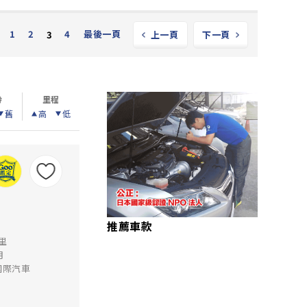
1
2
4
最後一頁
3
上一頁
下一頁
齡
里程
舊
高
低
推薦車款
公里
月
國際汽車