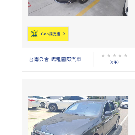
Goo鑑定書
★
★
★
★
★
台南公會-暘程國際汽車
（0件）