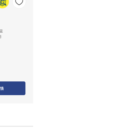
公里
月
情