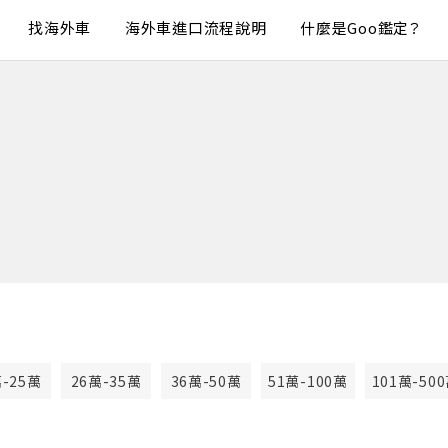
找海外車
海外車進口流程說明
什麼是Goo鑑定？
萬-25萬
26萬-35萬
36萬-50萬
51萬-100萬
101萬-50