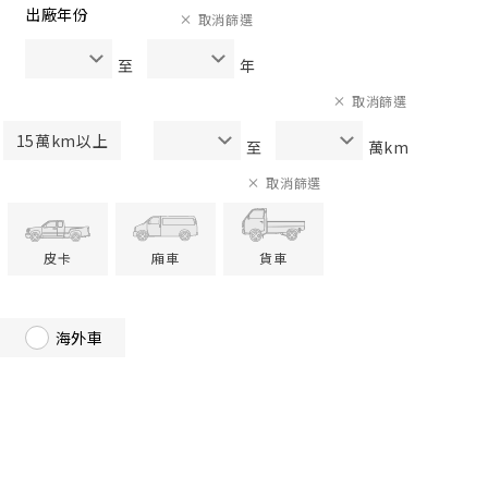
出廠年份
取消篩選
至
年
取消篩選
15萬km以上
至
萬km
取消篩選
皮卡
廂車
貨車
海外車