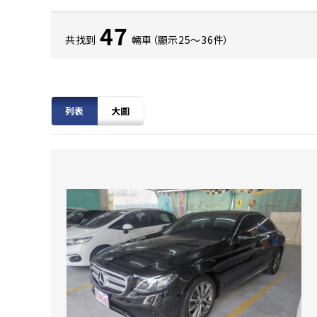
47
共找到
輛車（顯示25〜36件）
列表
大圖