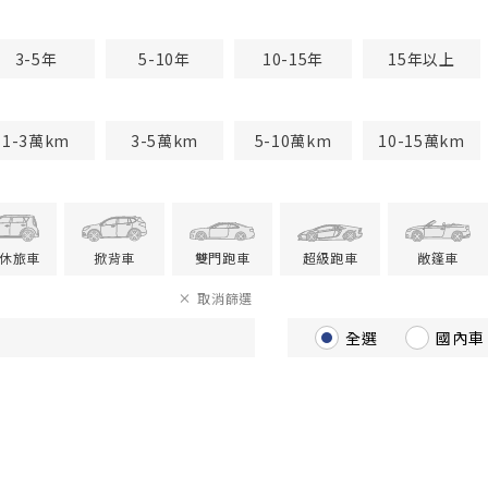
3-5年
5-10年
10-15年
15年以上
1-3萬km
3-5萬km
5-10萬km
10-15萬km
V休旅車
掀背車
雙門跑車
超級跑車
敞篷車
取消篩選
全選
國內車