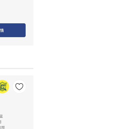
情
公里
月
國際