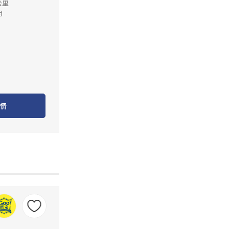
公里
月
情