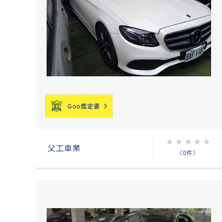
Goo鑑定書
★
★
★
★
★
父工車業
（0件）