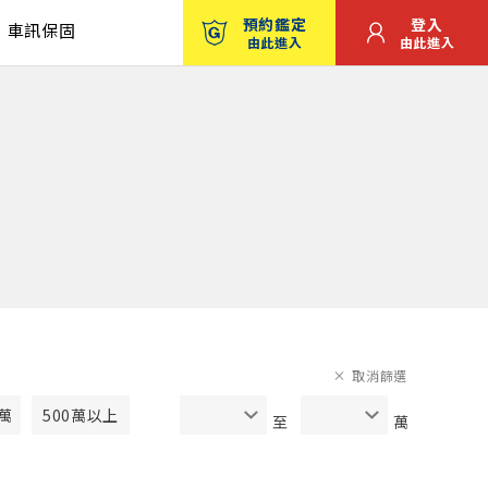
預約鑑定
登入
車訊保固
由此進入
由此進入
取消篩選
0萬
500萬以上
至
萬