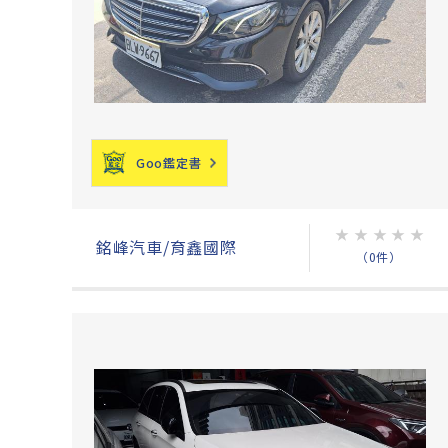
Goo鑑定書
★
★
★
★
★
銘峰汽車/育鑫國際
（0件）