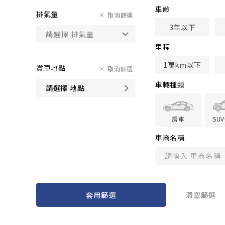
車齢
排氣量
取消篩選
3年以下
里程
1萬km以下
賞車地點
取消篩選
車輛種類
請選擇 地點
房車
SU
車商名稱
套用篩選
清空篩選