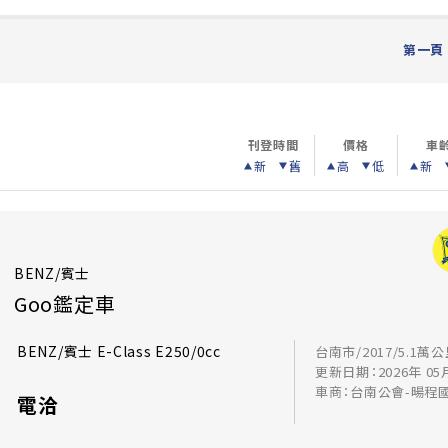
第一頁
刊登時間
價格
車
新
舊
高
低
新
BENZ/賓士
Goo鑑定車
BENZ/賓士 E-Class E250/0cc
台南市/2017/5.1萬
更新日期：2026年 05
車商：台南公會-暘程
電洽