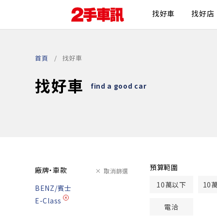
找好車
找好店
首頁
找好車
找好車
find a good car
預算範圍
廠牌・車款
取消篩選
10萬以下
10
BENZ/賓士
E-Class
電洽