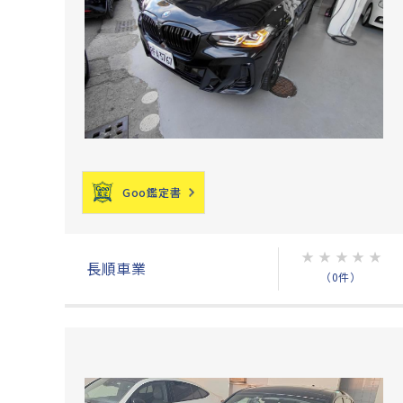
Goo鑑定書
★
★
★
★
★
長順車業
（0件）