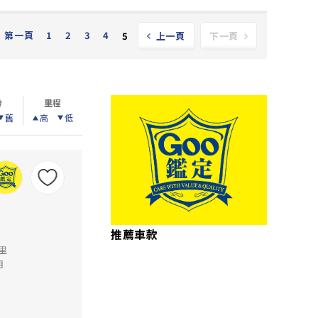
第一頁
1
2
3
4
5
上一頁
下一頁
齡
里程
舊
高
低
推薦車款
公里
月