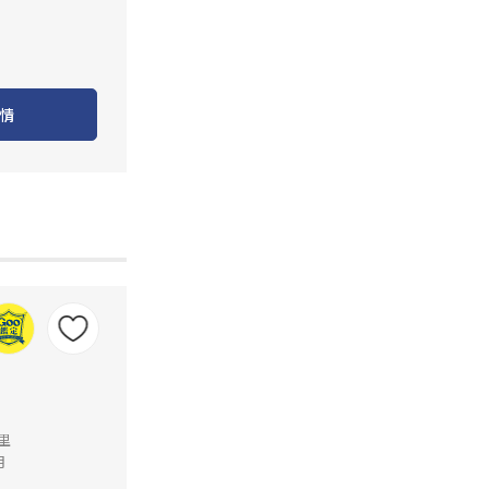
情
公里
月