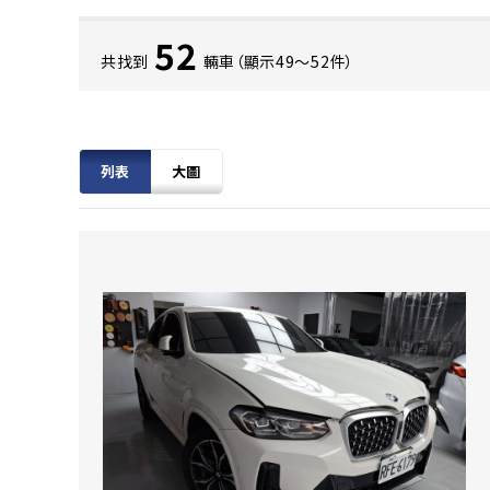
52
共找到
輛車（顯示49〜52件）
列表
大圖