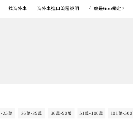
找海外車
海外車進口流程說明
什麼是Goo鑑定？
萬-25萬
26萬-35萬
36萬-50萬
51萬-100萬
101萬-50