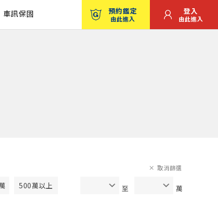
預約鑑定
登入
車訊保固
由此進入
由此進入
取消篩選
0萬
500萬以上
至
萬