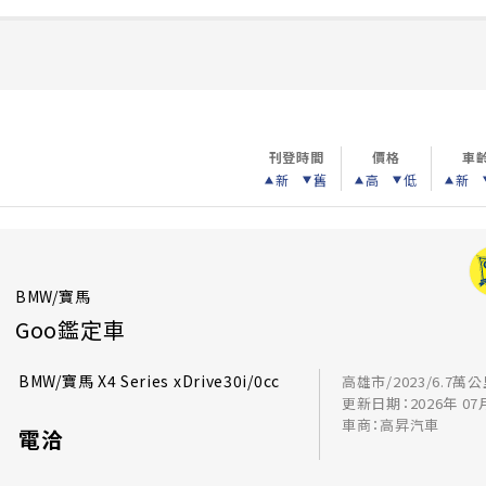
刊登時間
價格
車
新
舊
高
低
新
BMW/寶馬
Goo鑑定車
BMW/寶馬 X4 Series xDrive30i/0cc
高雄市/2023/6.7萬
更新日期：2026年 07
車商：高昇汽車
電洽