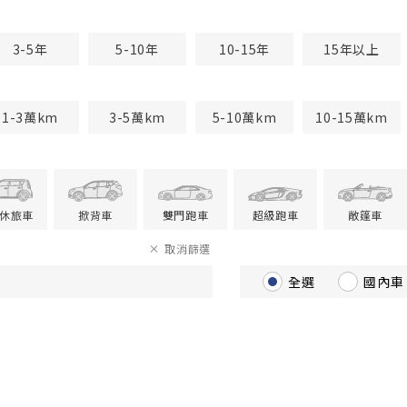
3-5年
5-10年
10-15年
15年以上
1-3萬km
3-5萬km
5-10萬km
10-15萬km
V休旅車
掀背車
雙門跑車
超級跑車
敞篷車
取消篩選
全選
國內車