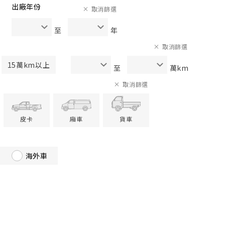
出廠年份
取消篩選
至
年
取消篩選
15萬km以上
至
萬km
取消篩選
皮卡
廂車
貨車
海外車