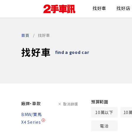
找好車
找好店
首頁
找好車
找好車
find a good car
預算範圍
廠牌・車款
取消篩選
10萬以下
10
BMW/寶馬
X4 Series
電洽