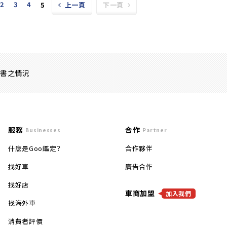
2
3
4
5
上一頁
下一頁
證書之情況
服務
合作
Businesses
Partner
什麼是Goo鑑定？
合作夥伴
找好車
廣告合作
找好店
車商加盟
加入我們
找海外車
消費者評價