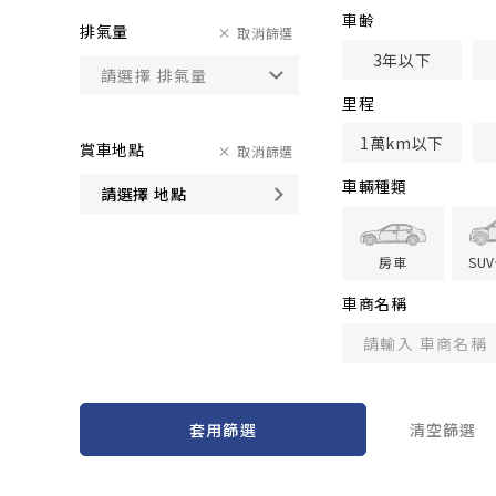
車齢
排氣量
取消篩選
3年以下
里程
1萬km以下
賞車地點
取消篩選
車輛種類
請選擇 地點
房車
SU
車商名稱
套用篩選
清空篩選