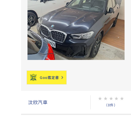
Goo鑑定書
★
★
★
★
★
汶欣汽車
（0件）