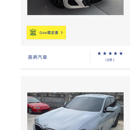
Goo鑑定書
★
★
★
★
★
高昇汽車
（0件）