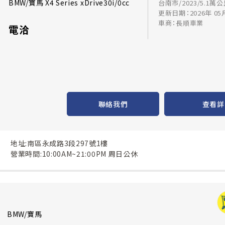
BMW/寶馬 X4 Series xDrive30i/0cc
台南市/2023/5.1萬
更新日期：2026年 05
車商：長順車業
電洽
聯絡我們
查看詳
地址:南區永成路3段297號1樓
營業時間:10:00AM~21:00PM 周日公休
BMW/寶馬