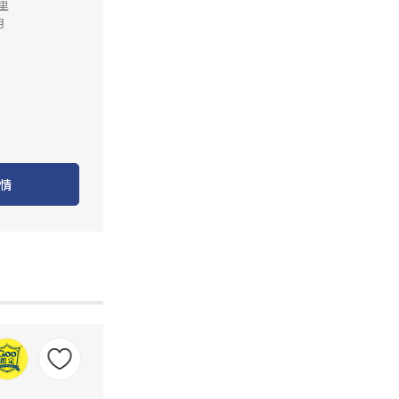
公里
月
情