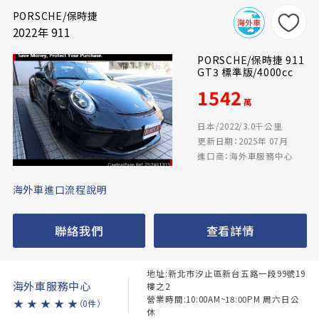
PORSCHE/保時捷
2022年 911
PORSCHE/保時捷 911
GT3 標準版/4000cc
1542
萬
日本/2022/3.0千公里
更新日期：2025年 07月
進口商：海外車服務中心
海外車進口流程說明
聯絡我們
查看詳情
地址:新北市汐止區新台五路一段99號19
海外車服務中心
樓之2
營業時間:10:00AM~18:00PM 周六日公
★
★
★
★
★
（0件）
休