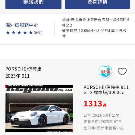
聯絡我們
查看詳情
地址:新北市汐止區新台五路一段99號19
海外車服務中心
樓之2
營業時間:10:00AM~18:00PM 周六日公
★
★
★
★
★
（0件）
休
PORSCHE/保時捷
2023年 911
PORSCHE/保時捷 911
GT3 標準版/3000cc
1313
萬
日本/2023/5.0千公里
更新日期：2025年 07月
進口商：海外車服務中心