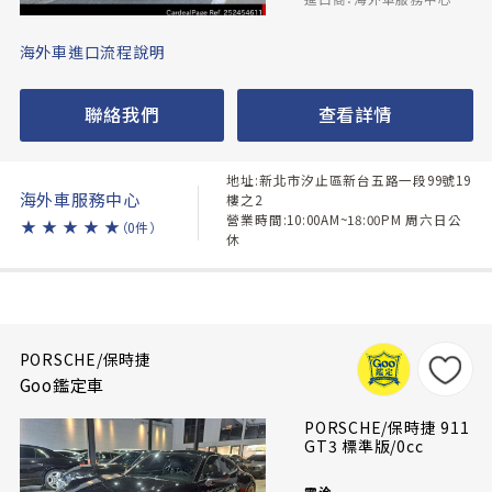
海外車進口流程說明
聯絡我們
查看詳情
地址:新北市汐止區新台五路一段99號19
海外車服務中心
樓之2
營業時間:10:00AM~18:00PM 周六日公
★
★
★
★
★
（0件）
休
PORSCHE/保時捷
Goo鑑定車
PORSCHE/保時捷 911
GT3 標準版/0cc
電洽