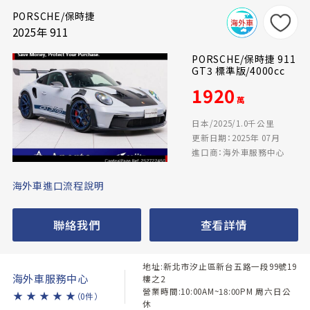
PORSCHE/保時捷
2025年 911
PORSCHE/保時捷 911
GT3 標準版/4000cc
1920
萬
日本/2025/1.0千公里
更新日期：2025年 07月
進口商：海外車服務中心
海外車進口流程說明
聯絡我們
查看詳情
地址:新北市汐止區新台五路一段99號19
海外車服務中心
樓之2
營業時間:10:00AM~18:00PM 周六日公
★
★
★
★
★
（0件）
休