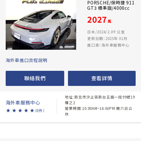
PORSCHE/保時捷 911
GT3 標準版/4000cc
2027
萬
日本/2024/2.0千公里
更新日期：2025年 01月
進口商：海外車服務中心
海外車進口流程說明
聯絡我們
查看詳情
地址:新北市汐止區新台五路一段99號19
海外車服務中心
樓之2
營業時間:10:00AM~18:00PM 周六日公
★
★
★
★
★
（0件）
休