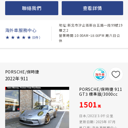
聯絡我們
查看詳情
地址:新北市汐止區新台五路一段99號19
海外車服務中心
樓之2
營業時間:10:00AM~18:00PM 周六日公
★
★
★
★
★
（0件）
休
PORSCHE/保時捷
2022年 911
PORSCHE/保時捷 911
GT3 標準版/3000cc
1501
萬
日本/2023/3.0千公里
更新日期：2025年 07月
進口商：海外車服務中心