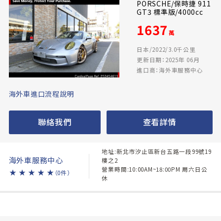
PORSCHE/保時捷 911
GT3 標準版/4000cc
1637
萬
日本/2022/3.0千公里
更新日期：2025年 06月
進口商：海外車服務中心
海外車進口流程說明
聯絡我們
查看詳情
地址:新北市汐止區新台五路一段99號19
海外車服務中心
樓之2
營業時間:10:00AM~18:00PM 周六日公
★
★
★
★
★
（0件）
休