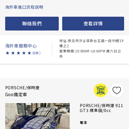
海外車進口流程說明
聯絡我們
查看詳情
地址:新北市汐止區新台五路一段99號19
海外車服務中心
樓之2
營業時間:10:00AM~18:00PM 周六日公
★
★
★
★
★
（0件）
休
PORSCHE/保時捷
Goo鑑定車
PORSCHE/保時捷 911
GT3 標準版/0cc
電洽