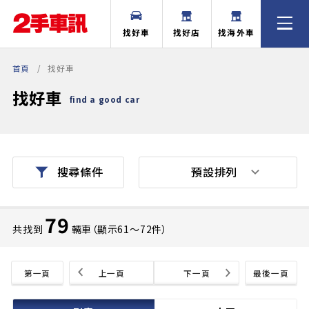
找好車
找好店
找海外車
首頁
找好車
找好車
find a good car
預設排列
搜尋條件
79
共找到
輛車（顯示61〜72件）
第一頁
上一頁
下一頁
最後一頁