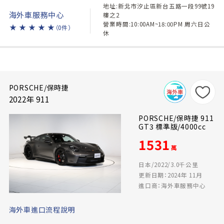
地址:新北市汐止區新台五路一段99號19
海外車服務中心
樓之2
營業時間:10:00AM~18:00PM 周六日公
★
★
★
★
★
（0件）
休
PORSCHE/保時捷
2022年 911
PORSCHE/保時捷 911
GT3 標準版/4000cc
1531
萬
日本/2022/3.0千公里
更新日期：2024年 11月
進口商：海外車服務中心
海外車進口流程說明