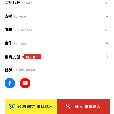
關於我們
About
支援
刊登規範
Service
服務
支援中心
服務條款
Businesses
合作
什麼是Goo鑑定？
聯絡我們
免責聲明
Partner
車商加盟
合作夥伴
找好車
隱私權政策
加入我們
社群
Follow us on
廣告合作
找好店
團隊
找海外車
車訊網
消費者評價
台灣優良中古車商大獎
預約鑑定
登入
由此進入
由此進入
保固