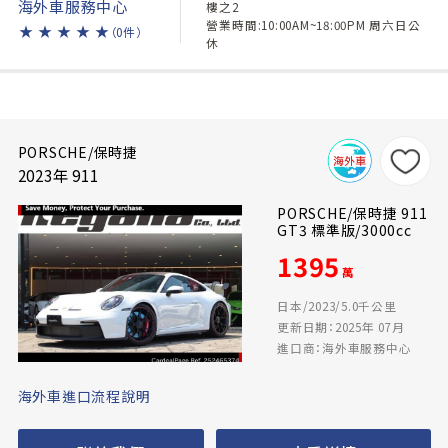
海外車服務中心
樓之2
營業時間:10:00AM~18:00PM 周六日公
★
★
★
★
★
（0件）
休
PORSCHE/保時捷
2023年 911
PORSCHE/保時捷 911
GT3 標準版/3000cc
1395
萬
日本/2023/5.0千公里
更新日期：2025年 07月
進口商：海外車服務中心
海外車進口流程說明