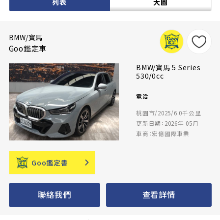
列表
大圖
BMW/寶馬
Goo鑑定車
BMW/寶馬 5 Series
530/0cc
電洽
桃園市/2025/6.0千公里
更新日期：2026年 05月
車商：宏億國際車業
Goo鑑定書
聯絡我們
查看詳情