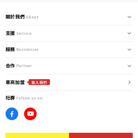
關於我們
About
支援
刊登規範
Service
服務
支援中心
服務條款
Businesses
合作
什麼是Goo鑑定？
聯絡我們
免責聲明
Partner
車商加盟
合作夥伴
找好車
隱私權政策
加入我們
社群
Follow us on
廣告合作
找好店
團隊
找海外車
車訊網
消費者評價
台灣優良中古車商大獎