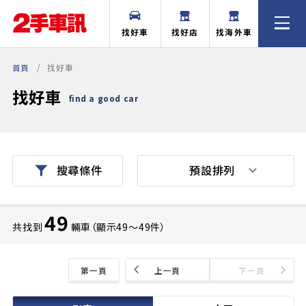
找好車
找好店
找海外車
首頁
找好車
找好車
find a good car
預設排列
搜尋條件
49
共找到
輛車（顯示49〜49件）
第一頁
上一頁
下一頁