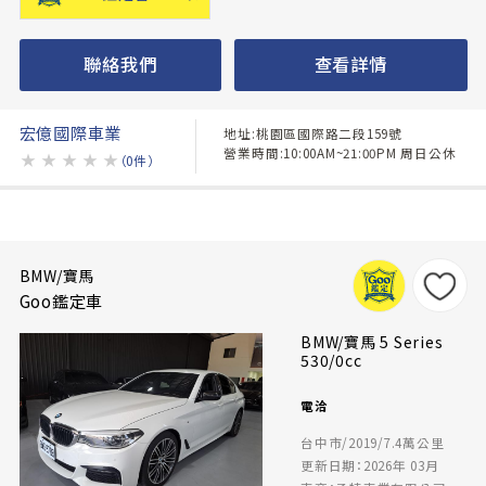
聯絡我們
查看詳情
宏億國際車業
地址:桃園區國際路二段159號
營業時間:10:00AM~21:00PM 周日公休
★
★
★
★
★
（0件）
BMW/寶馬
Goo鑑定車
BMW/寶馬 5 Series
530/0cc
電洽
台中市/2019/7.4萬公里
更新日期：2026年 03月