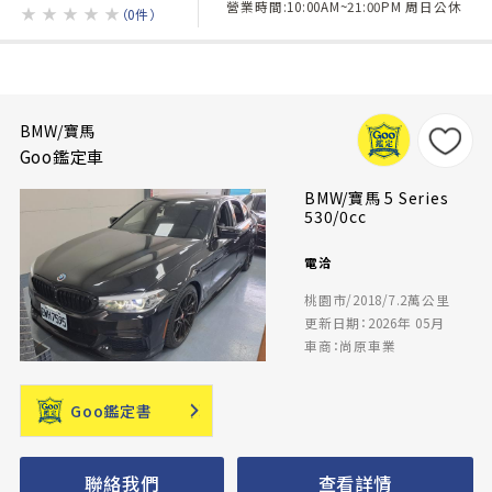
營業時間:10:00AM~21:00PM 周日公休
★
★
★
★
★
（0件）
BMW/寶馬
Goo鑑定車
BMW/寶馬 5 Series
530/0cc
電洽
桃園市/2018/7.2萬公里
更新日期：2026年 05月
車商：尚原車業
Goo鑑定書
聯絡我們
查看詳情