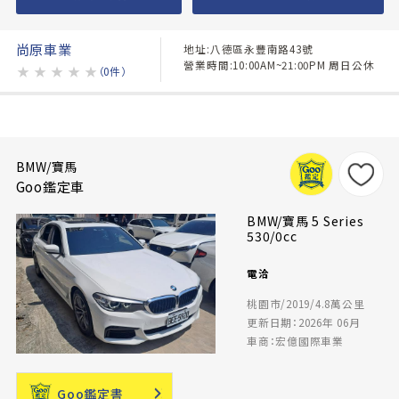
尚原車業
地址:八德區永豐南路43號
營業時間:10:00AM~21:00PM 周日公休
★
★
★
★
★
（0件）
BMW/寶馬
Goo鑑定車
BMW/寶馬 5 Series
530/0cc
電洽
桃園市/2019/4.8萬公里
更新日期：2026年 06月
車商：宏億國際車業
Goo鑑定書