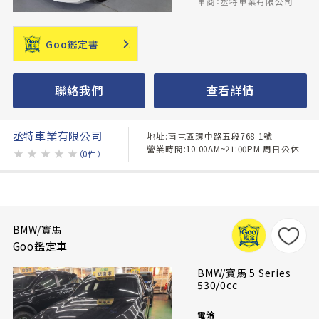
車商：丞特車業有限公司
Goo鑑定書
聯絡我們
查看詳情
丞特車業有限公司
地址:南屯區環中路五段768-1號
營業時間:10:00AM~21:00PM 周日公休
★
★
★
★
★
（0件）
BMW/寶馬
Goo鑑定車
BMW/寶馬 5 Series
530/0cc
電洽