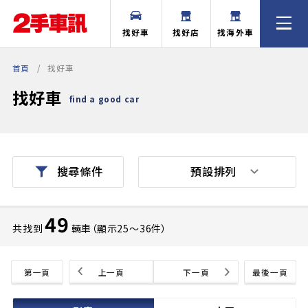
找好車
找好店
找海外車
首頁
找好車
找好車
find a good car
預設排列
搜尋條件
49
共找到
輛車（顯示25〜36件）
第一頁
上一頁
下一頁
最後一頁