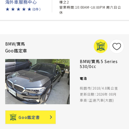
海外車服務中心
樓之2
營業時間:10:00AM~18:00PM 周六日公
★
★
★
★
★
（0件）
休
BMW/寶馬
Goo鑑定車
BMW/寶馬 5 Series
530/0cc
電洽
桃園市/2018/4.8萬公里
更新日期：2026年 08月
車商：正達汽車(大園)
Goo鑑定書