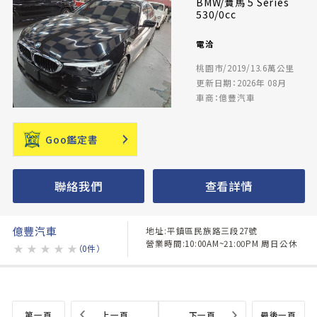
BMW/寶馬 5 Series
530/0cc
電洽
桃園市/2019/13.6萬公里
更新日期：2026年 08月
車商：億豐汽車
Goo鑑定書
聯絡我們
查看詳情
億豐汽車
地址:平鎮區民族路三段27號
營業時間:10:00AM~21:00PM 周日公休
★
★
★
★
★
（0件）
第一頁
上一頁
下一頁
最後一頁