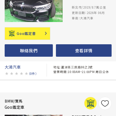
新北市/2019/8.7萬公里
更新日期：2026年 06月
車商：大鴻汽車
Goo鑑定書
聯絡我們
查看詳情
大鴻汽車
地址:蘆洲區三民路86之2號
營業時間:10:00AM~21:00PM 周日公休
★
★
★
★
★
（0件）
BMW/寶馬
Goo鑑定車