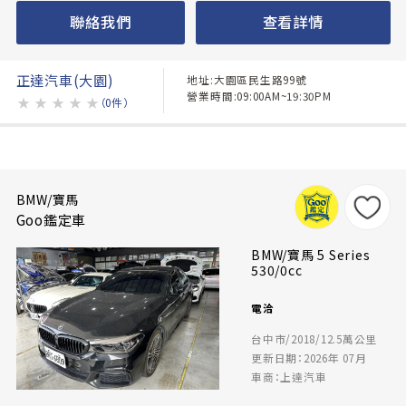
聯絡我們
查看詳情
正達汽車(大園)
地址:大園區民生路99號
營業時間:09:00AM~19:30PM
★
★
★
★
★
（0件）
BMW/寶馬
Goo鑑定車
BMW/寶馬 5 Series
530/0cc
電洽
台中市/2018/12.5萬公里
更新日期：2026年 07月
車商：上達汽車