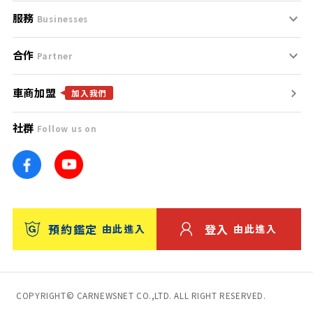
服務
支援中心
服務條款
Businesses
合作
什麼是Goo鑑定？
聯絡我們
免責聲明
Partner
車商加盟
合作夥伴
找好車
隱私權政策
加入我們
社群
Follow us on
廣告合作
找好店
團隊
找海外車
車訊網
消費者評價
台灣優良中古車商大獎
預約鑑定
登入
由此進入
由此進入
保固
收費服務
COPYRIGHT© CARNEWSNET CO.,LTD. ALL RIGHT RESERVED.