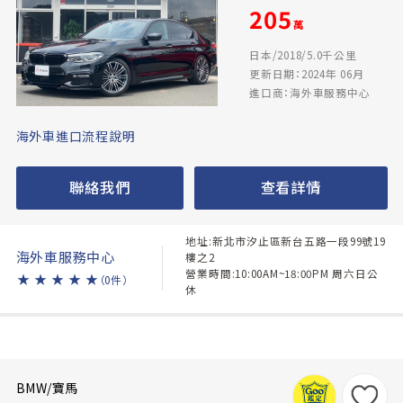
205
萬
日本/2018/5.0千公里
更新日期：2024年 06月
進口商：海外車服務中心
海外車進口流程說明
聯絡我們
查看詳情
地址:新北市汐止區新台五路一段99號19
海外車服務中心
樓之2
營業時間:10:00AM~18:00PM 周六日公
★
★
★
★
★
（0件）
休
BMW/寶馬