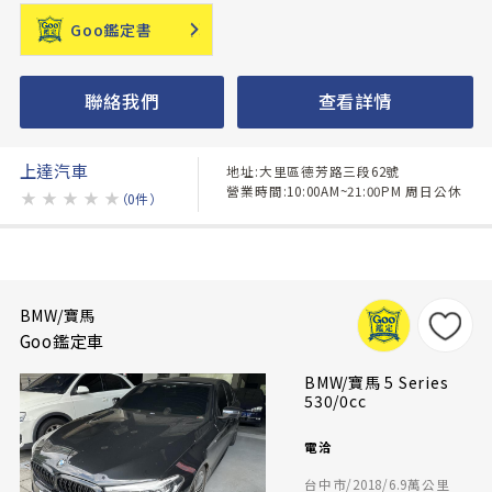
Goo鑑定書
聯絡我們
查看詳情
上達汽車
地址:大里區德芳路三段62號
營業時間:10:00AM~21:00PM 周日公休
★
★
★
★
★
（0件）
BMW/寶馬
Goo鑑定車
BMW/寶馬 5 Series
530/0cc
電洽
台中市/2018/6.9萬公里