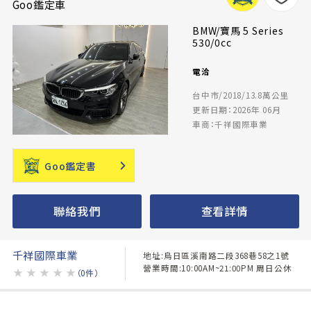
Goo鑑定車
BMW/寶馬 5 Series
530/0cc
電洽
台中市/2018/13.8萬公里
更新日期：2026年 06月
車商：千祥國際車業
Goo鑑定書
聯絡我們
查看詳情
千祥國際車業
地址:烏日區溪南路二段368巷58之1號
營業時間:10:00AM~21:00PM 周日公休
★
★
★
★
★
（0件）