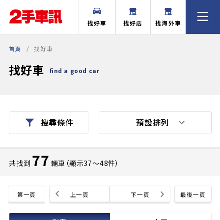
找好車
找好店
找海外車
首頁
找好車
找好車
find a good car
預設排列
搜尋條件
77
共找到
輛車（顯示37〜48件）
第一頁
上一頁
下一頁
最後一頁