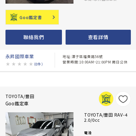
Goo鑑定書
聯絡我們
查看詳情
永昇國際車業
地址:潭子區福貴路56號
營業時間:10:00AM~21:00PM 周日公休
★
★
★
★
★
（0件）
TOYOTA/豐田
Goo鑑定車
TOYOTA/豐田 RAV-4
2.0/0cc
電洽