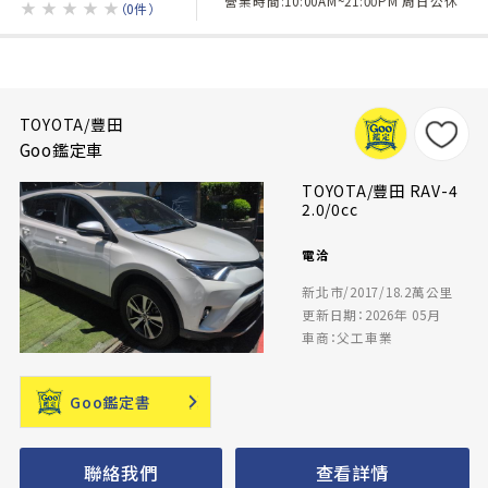
營業時間:10:00AM~21:00PM 周日公休
★
★
★
★
★
（0件）
TOYOTA/豐田
Goo鑑定車
TOYOTA/豐田 RAV-4
2.0/0cc
電洽
新北市/2017/18.2萬公里
更新日期：2026年 05月
車商：父工車業
Goo鑑定書
聯絡我們
查看詳情