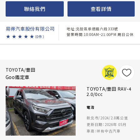
聯絡我們
查看詳情
易得汽車股份有限公司
地址:北投區承德路六段333號
營業時間:10:00AM~21:00PM 周日公休
★
★
★
★
★
（0件）
TOYOTA/豐田
Goo鑑定車
TOYOTA/豐田 RAV-4
2.0/0cc
電洽
新北市/2024/2.8萬公里
更新日期：2026年 05月
車商：祥有中古汽車