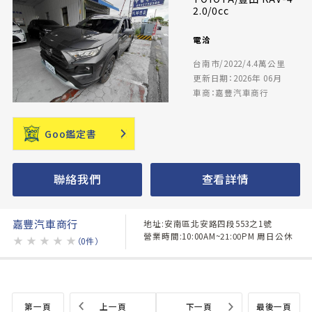
2.0/0cc
電洽
台南市/2022/4.4萬公里
更新日期：2026年 06月
車商：嘉豐汽車商行
Goo鑑定書
聯絡我們
查看詳情
嘉豐汽車商行
地址:安南區北安路四段553之1號
營業時間:10:00AM~21:00PM 周日公休
★
★
★
★
★
（0件）
第一頁
上一頁
下一頁
最後一頁