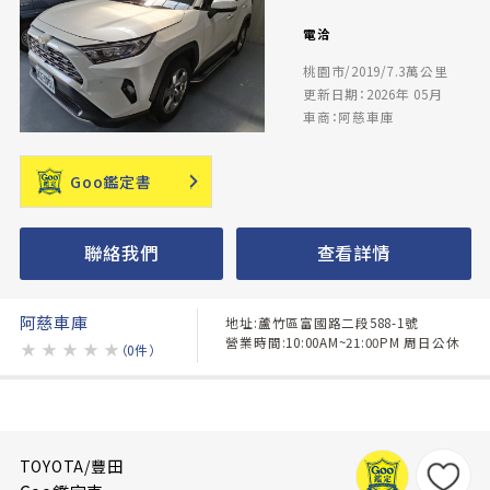
電洽
桃園市/2019/7.3萬公里
更新日期：2026年 05月
車商：阿慈車庫
Goo鑑定書
聯絡我們
查看詳情
阿慈車庫
地址:蘆竹區富國路二段588-1號
營業時間:10:00AM~21:00PM 周日公休
★
★
★
★
★
（0件）
TOYOTA/豐田