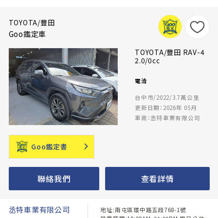
TOYOTA/豐田
Goo鑑定車
TOYOTA/豐田 RAV-4
2.0/0cc
電洽
台中市/2022/3.7萬公里
更新日期：2026年 05月
車商：丞特車業有限公司
Goo鑑定書
聯絡我們
查看詳情
丞特車業有限公司
地址:南屯區環中路五段768-1號