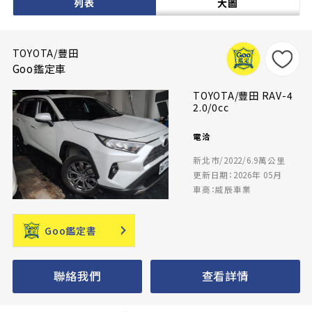
列表
大圖
TOYOTA/豐田
Goo鑑定車
TOYOTA/豐田 RAV-4
2.0/0cc
電洽
新北市/2022/6.9萬公里
更新日期：2026年 05月
車商：威辰車業
Goo鑑定書
聯絡我們
查看詳情