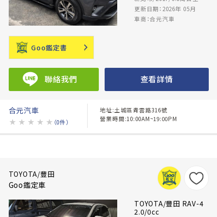
更新日期：2026年 05月
車商：合元汽車
Goo鑑定書
聯絡我們
查看詳情
合元汽車
地址:土城區青雲路316號
營業時間:10:00AM~19:00PM
★
★
★
★
★
（0件）
TOYOTA/豐田
Goo鑑定車
TOYOTA/豐田 RAV-4
2.0/0cc