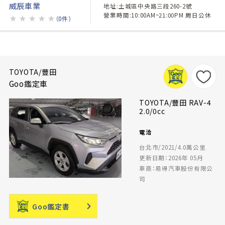
威辰車業
地址:土城區中央路三段260-2號
營業時間:10:00AM~21:00PM 周日公休
★
★
★
★
★
（0件）
TOYOTA/豐田
Goo鑑定車
TOYOTA/豐田 RAV-4
2.0/0cc
電洽
台北市/2021/4.0萬公里
更新日期：2026年 05月
車商：易得汽車股份有限公
司
Goo鑑定書