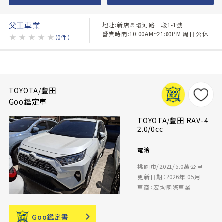
父工車業
地址:新店區環河路一段1-1號
營業時間:10:00AM~21:00PM 周日公休
★
★
★
★
★
（0件）
TOYOTA/豐田
Goo鑑定車
TOYOTA/豐田 RAV-4
2.0/0cc
電洽
桃園市/2021/5.0萬公里
更新日期：2026年 05月
車商：宏均國際車業
Goo鑑定書