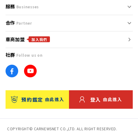
服務
支援中心
服務條款
Businesses
合作
什麼是Goo鑑定？
聯絡我們
免責聲明
Partner
車商加盟
合作夥伴
找好車
隱私權政策
加入我們
社群
Follow us on
廣告合作
找好店
團隊
找海外車
車訊網
消費者評價
台灣優良中古車商大獎
預約鑑定
登入
由此進入
由此進入
保固
收費服務
COPYRIGHT© CARNEWSNET CO.,LTD. ALL RIGHT RESERVED.