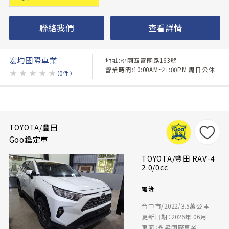
聯絡我們
查看詳情
宏均國際車業
地址:桃園區富國路163號
營業時間:10:00AM~21:00PM 周日公休
★
★
★
★
★
（0件）
TOYOTA/豐田
Goo鑑定車
TOYOTA/豐田 RAV-4
2.0/0cc
電洽
台中市/2022/3.5萬公里
更新日期：2026年 06月
車商：永昇國際車業