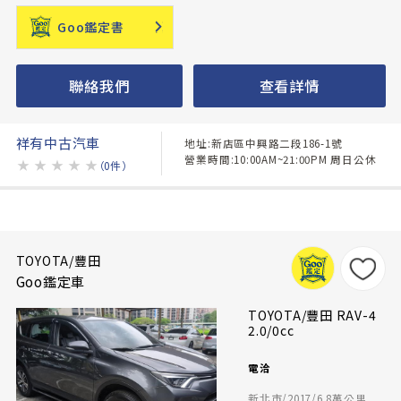
Goo鑑定書
聯絡我們
查看詳情
祥有中古汽車
地址:新店區中興路二段186-1號
營業時間:10:00AM~21:00PM 周日公休
★
★
★
★
★
（0件）
TOYOTA/豐田
Goo鑑定車
TOYOTA/豐田 RAV-4
2.0/0cc
電洽
新北市/2017/6.8萬公里