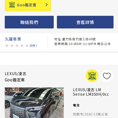
Goo鑑定書
聯絡我們
查看詳情
久躍車業
地址:蘆竹區南竹路三段40號
營業時間:10:00AM~21:00PM 周日公休
★
★
★
★
★
（0件）
LEXUS/凌志
Goo鑑定車
LEXUS/凌志 LM
Serise LM350H/0cc
電洽
桃園市/2024/2.8萬公里