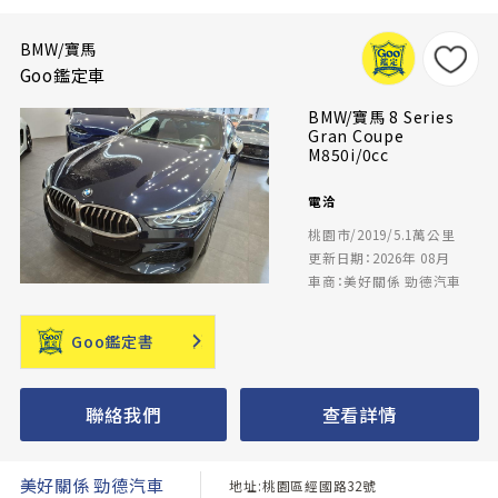
BMW/寶馬
Goo鑑定車
BMW/寶馬 8 Series
Gran Coupe
M850i/0cc
電洽
桃園市/2019/5.1萬公里
更新日期：2026年 08月
車商：美好關係 勁德汽車
Goo鑑定書
聯絡我們
查看詳情
美好關係 勁德汽車
地址:桃園區經國路32號