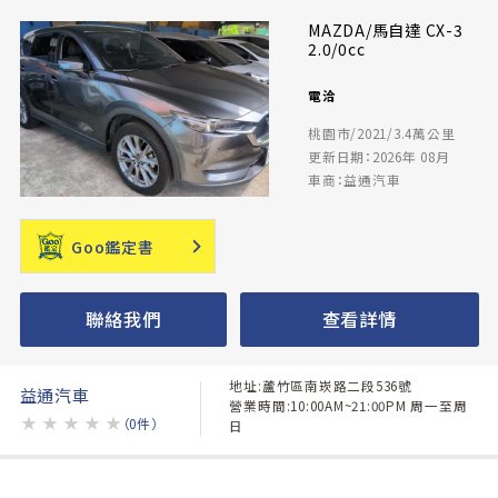
MAZDA/馬自達 CX-3
2.0/0cc
電洽
桃園市/2021/3.4萬公里
更新日期：2026年 08月
車商：益通汽車
Goo鑑定書
聯絡我們
查看詳情
地址:蘆竹區南崁路二段536號
益通汽車
營業時間:10:00AM~21:00PM 周一至周
★
★
★
★
★
（0件）
日