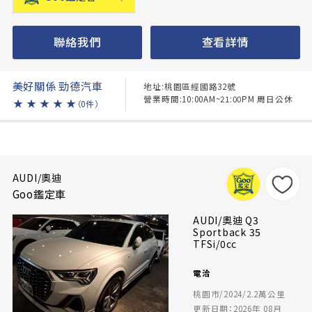
聯絡我們
查看詳情
美好關係 勁德汽車
地址:桃園區經國路32號
營業時間:10:00AM~21:00PM 周日公休
★
★
★
★
★
（0件）
AUDI/奧迪
Goo鑑定車
AUDI/奧迪 Q3
Sportback 35
TFSi/0cc
電洽
桃園市/2024/2.2萬公里
更新日期：2026年 08月