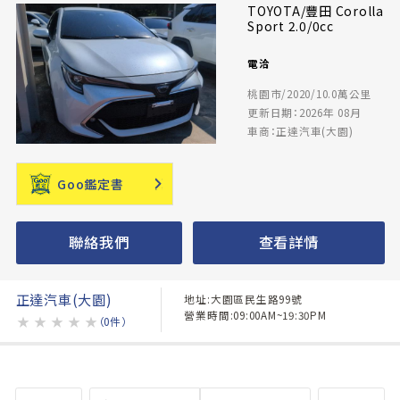
TOYOTA/豐田 Corolla
Sport 2.0/0cc
電洽
桃園市/2020/10.0萬公里
更新日期：2026年 08月
車商：正達汽車(大園)
Goo鑑定書
聯絡我們
查看詳情
正達汽車(大園)
地址:大園區民生路99號
營業時間:09:00AM~19:30PM
★
★
★
★
★
（0件）