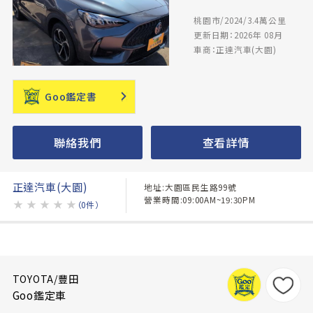
桃園市/2024/3.4萬公里
更新日期：2026年 08月
車商：正達汽車(大園)
Goo鑑定書
聯絡我們
查看詳情
正達汽車(大園)
地址:大園區民生路99號
營業時間:09:00AM~19:30PM
★
★
★
★
★
（0件）
TOYOTA/豐田
Goo鑑定車