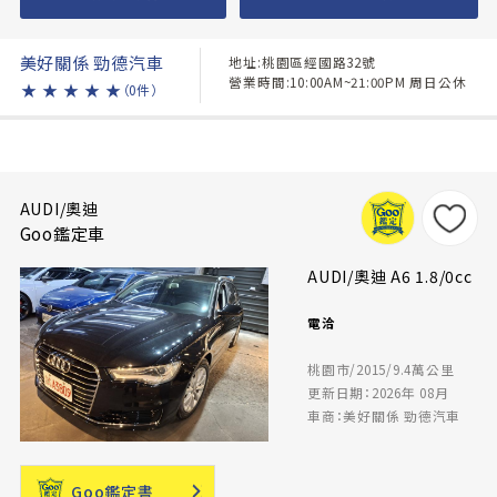
美好關係 勁德汽車
地址:桃園區經國路32號
營業時間:10:00AM~21:00PM 周日公休
★
★
★
★
★
（0件）
AUDI/奧迪
Goo鑑定車
AUDI/奧迪 A6 1.8/0cc
電洽
桃園市/2015/9.4萬公里
更新日期：2026年 08月
車商：美好關係 勁德汽車
Goo鑑定書