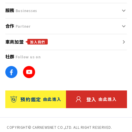
服務
支援中心
服務條款
Businesses
合作
什麼是Goo鑑定？
聯絡我們
免責聲明
Partner
車商加盟
合作夥伴
找好車
隱私權政策
加入我們
社群
Follow us on
廣告合作
找好店
團隊
找海外車
車訊網
消費者評價
台灣優良中古車商大獎
預約鑑定
登入
由此進入
由此進入
保固
收費服務
COPYRIGHT© CARNEWSNET CO.,LTD. ALL RIGHT RESERVED.