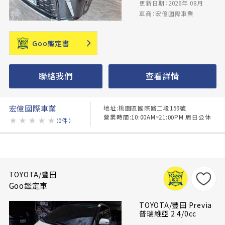
更新日期：2026年 08月
車商：宏億國際車業
Goo鑑定書
聯絡我們
查看詳情
宏億國際車業
地址:桃園區國際路二段159號
營業時間:10:00AM~21:00PM 周日公休
★
★
★
★
★
（0件）
TOYOTA/豐田
Goo鑑定車
TOYOTA/豐田 Previa
普瑞維亞 2.4/0cc