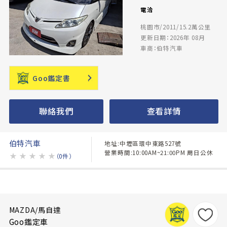
電洽
桃園市/2011/15.2萬公里
更新日期：2026年 08月
車商：伯特汽車
Goo鑑定書
聯絡我們
查看詳情
伯特汽車
地址:中壢區環中東路527號
營業時間:10:00AM~21:00PM 周日公休
★
★
★
★
★
（0件）
MAZDA/馬自達
Goo鑑定車