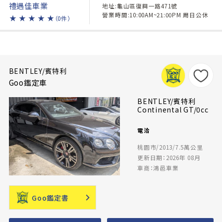
禮遇佳車業
地址:龜山區復興一路471號
營業時間:10:00AM~21:00PM 周日公休
★
★
★
★
★
（0件）
BENTLEY/賓特利
Goo鑑定車
BENTLEY/賓特利
Continental GT/0cc
電洽
桃園市/2013/7.5萬公里
更新日期：2026年 08月
車商：鴻邑車業
Goo鑑定書