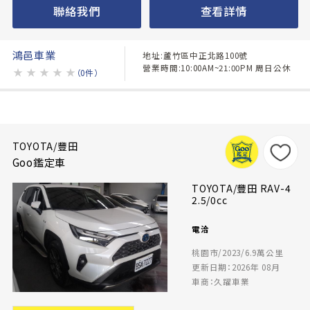
聯絡我們
查看詳情
鴻邑車業
地址:蘆竹區中正北路100號
營業時間:10:00AM~21:00PM 周日公休
★
★
★
★
★
（0件）
TOYOTA/豐田
Goo鑑定車
TOYOTA/豐田 RAV-4
2.5/0cc
電洽
桃園市/2023/6.9萬公里
更新日期：2026年 08月
車商：久躍車業