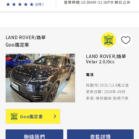
營業時間:10:00AM~21:00PM 周日公休
★
★
★
★
★
（0件）
LAND ROVER/路華
Goo鑑定車
LAND ROVER/路華
Velar 2.0/0cc
電洽
桃園市/2021/12.4萬公里
更新日期：2026年 08月
車商：美好關係 勁德汽車
Goo鑑定書
聯絡我們
查看詳情