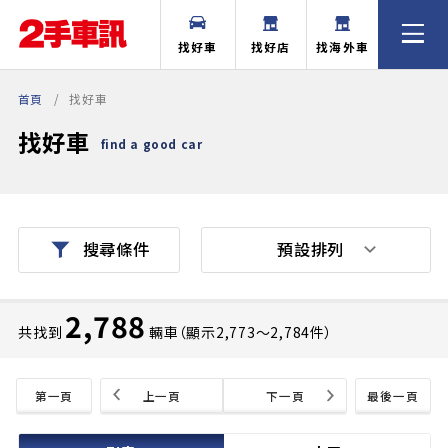
找好車
找好店
找海外車
首頁
找好車
找好車
find a good car
預設排列
搜尋條件
2,788
共找到
輛車（顯示2,773〜2,784件）
第一頁
上一頁
下一頁
最後一頁