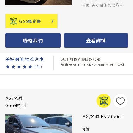
車商：美好關係 勁德汽車
Goo鑑定書
聯絡我們
查看詳情
美好關係 勁德汽車
地址:桃園區經國路32號
營業時間:10:00AM~21:00PM 周日公休
★
★
★
★
★
（0件）
MG/名爵
Goo鑑定車
MG/名爵 HS 2.0/0cc
電洽