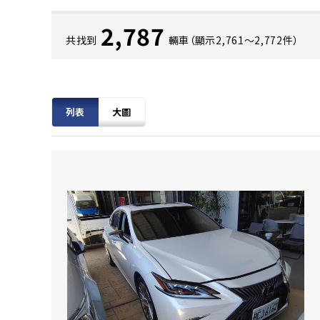
2,787
共找到
輛車（顯示2,761〜2,772件）
列表
大圖