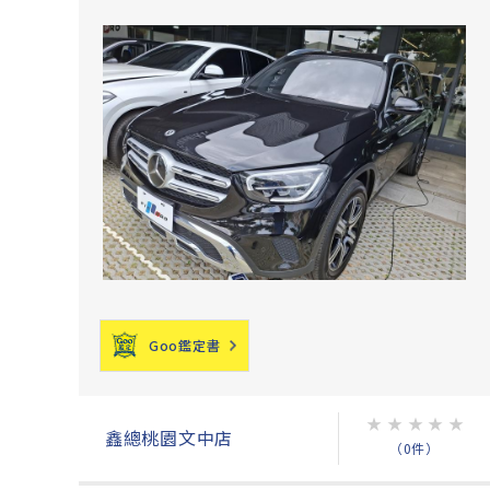
Goo鑑定書
★
★
★
★
★
鑫總桃園文中店
（0件）