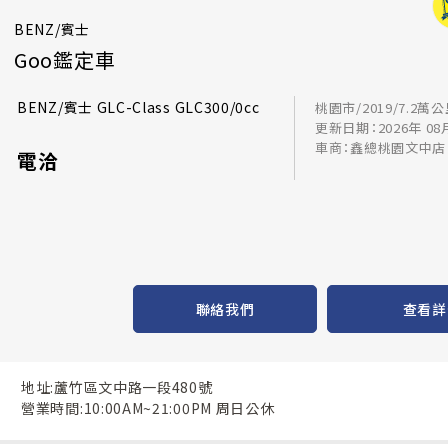
BENZ/賓士
Goo鑑定車
BENZ/賓士 GLC-Class GLC300/0cc
桃園市/2019/7.2萬
更新日期：2026年 08
車商：鑫總桃園文中店
電洽
聯絡我們
查看詳
地址:蘆竹區文中路一段480號
營業時間:10:00AM~21:00PM 周日公休