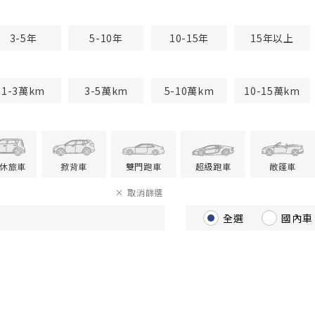
3-5年
5-10年
10-15年
15年以上
1-3萬km
3-5萬km
5-10萬km
10-15萬km
V休旅車
掀背車
雙門跑車
超級跑車
敞篷車
取消篩選
全選
國內車