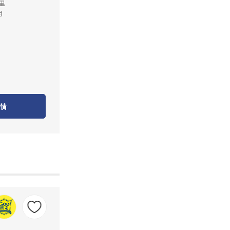
公里
月
情