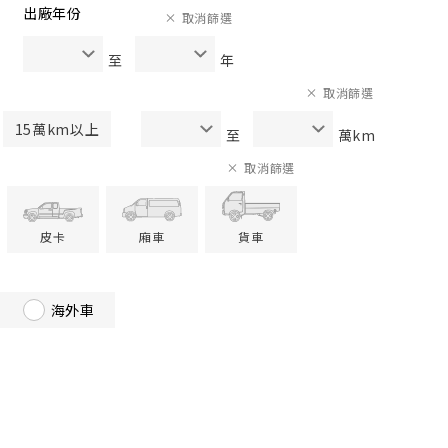
出廠年份
取消篩選
至
年
取消篩選
15萬km以上
至
萬km
取消篩選
皮卡
廂車
貨車
海外車