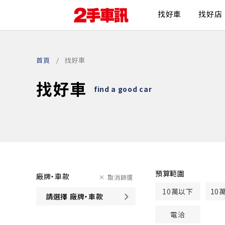
找好車
找好店
首頁
找好車
找好車
find a good car
預算範圍
廠牌・車款
取消篩選
10萬以下
10
請選擇 廠牌・車款
電洽