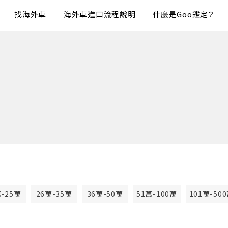
找海外車
海外車進口流程說明
什麼是Goo鑑定？
萬-25萬
26萬-35萬
36萬-50萬
51萬-100萬
101萬-50