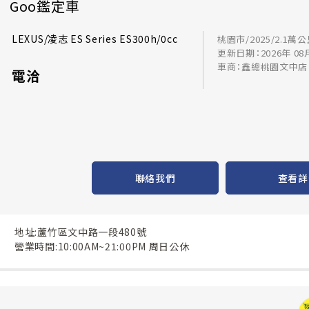
Goo鑑定車
LEXUS/凌志 ES Series ES300h/0cc
桃園市/2025/2.1萬
更新日期：2026年 08
車商：鑫總桃園文中店
電洽
聯絡我們
查看詳
地址:蘆竹區文中路一段480號
營業時間:10:00AM~21:00PM 周日公休