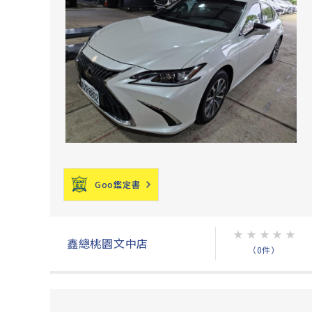
Goo鑑定書
★
★
★
★
★
鑫總桃園文中店
（0件）