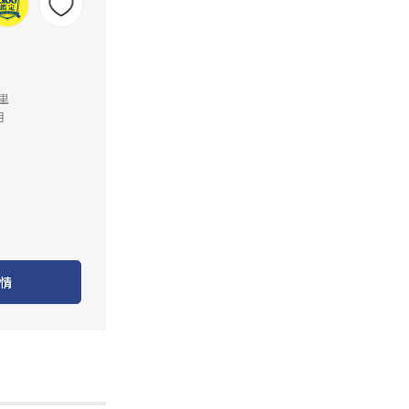
公里
月
情