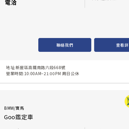
電洽
聯絡我們
查看詳
地址:新屋區高鐵南路六段668號
營業時間:10:00AM~21:00PM 周日公休
BMW/寶馬
Goo鑑定車