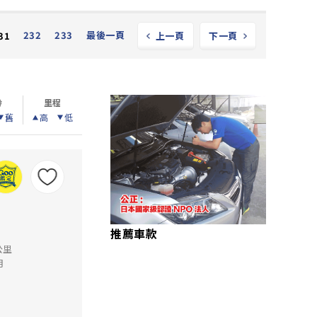
232
233
最後一頁
31
上一頁
下一頁
齡
里程
舊
高
低
推薦車款
公里
月