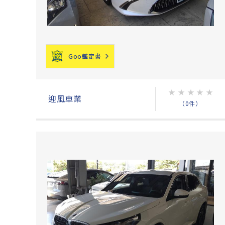
Goo鑑定書
★
★
★
★
★
迎風車業
（0件）