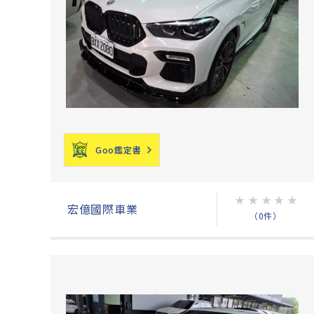
Goo鑑定書
★
★
★
★
★
宏億國際車業
（0件）