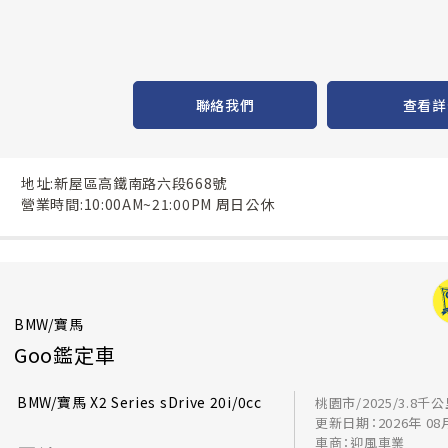
聯絡我們
查看詳
地址:新屋區高鐵南路六段668號
營業時間:10:00AM~21:00PM 周日公休
BMW/寶馬
Goo鑑定車
BMW/寶馬 X2 Series sDrive 20i/0cc
桃園市/2025/3.8千
更新日期：2026年 08
車商：迎風車業