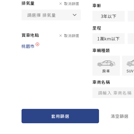
排氣量
取消篩選
車齢
3年以下
里程
賞車地點
取消篩選
1萬km以下
桃園市
車輛種類
房車
SU
車商名稱
套用篩選
清空篩選