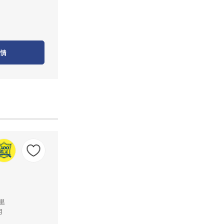
情
公里
月