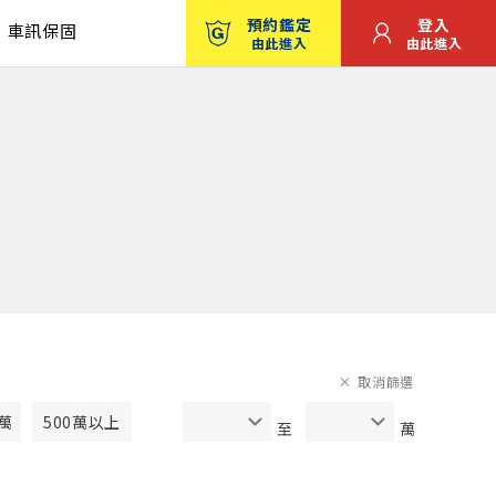
預約鑑定
登入
車訊保固
由此進入
由此進入
取消篩選
0萬
500萬以上
至
萬