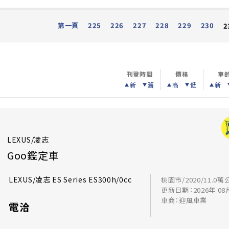
第一頁
225
226
227
228
229
230
2
刊登時間
價格
車
新
舊
高
低
新
LEXUS/凌志
Goo鑑定車
LEXUS/凌志 ES Series ES300h/0cc
桃園市/2020/11.0萬
更新日期：2026年 08
車商：迎風車業
電洽