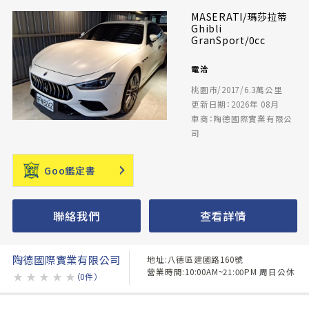
MASERATI/瑪莎拉蒂
Ghibli
GranSport/0cc
電洽
桃園市/2017/6.3萬公里
更新日期：2026年 08月
車商：陶德國際實業有限公
司
Goo鑑定書
聯絡我們
查看詳情
陶德國際實業有限公司
地址:八德區建國路160號
營業時間:10:00AM~21:00PM 周日公休
★
★
★
★
★
（0件）