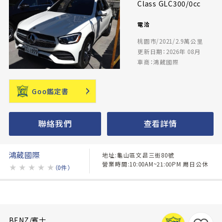
Class GLC300/0cc
電洽
桃園市/2021/2.9萬公里
更新日期：2026年 08月
車商：鴻葳國際
Goo鑑定書
聯絡我們
查看詳情
鴻葳國際
地址:龜山區文昌三街80號
營業時間:10:00AM~21:00PM 周日公休
★
★
★
★
★
（0件）
BENZ/賓士