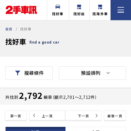
找好車
找好店
找海外車
首頁
找好車
找好車
find a good car
預設排列
搜尋條件
2,792
共找到
輛車（顯示2,701〜2,712件）
第一頁
上一頁
下一頁
最後一頁