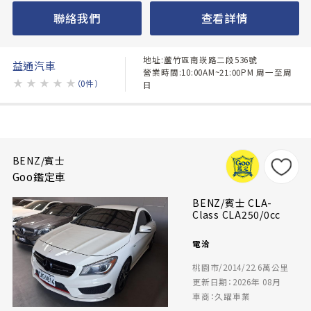
聯絡我們
查看詳情
地址:蘆竹區南崁路二段536號
益通汽車
營業時間:10:00AM~21:00PM 周一至周
★
★
★
★
★
（0件）
日
BENZ/賓士
Goo鑑定車
BENZ/賓士 CLA-
Class CLA250/0cc
電洽
桃園市/2014/22.6萬公里
更新日期：2026年 08月
車商：久躍車業