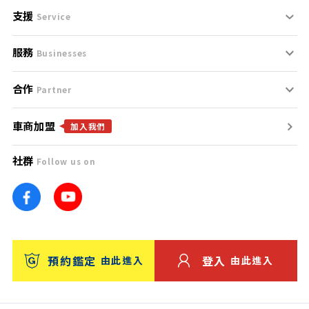
支援
刊登規範
Service
服務
支援中心
服務條款
Businesses
合作
什麼是Goo鑑定？
聯絡我們
免責聲明
Partner
車商加盟
合作夥伴
找好車
隱私權政策
加入我們
社群
Follow us on
廣告合作
找好店
團隊
找海外車
車訊網
消費者評價
台灣優良中古車商大獎
預約鑑定
登入
由此進入
由此進入
保固