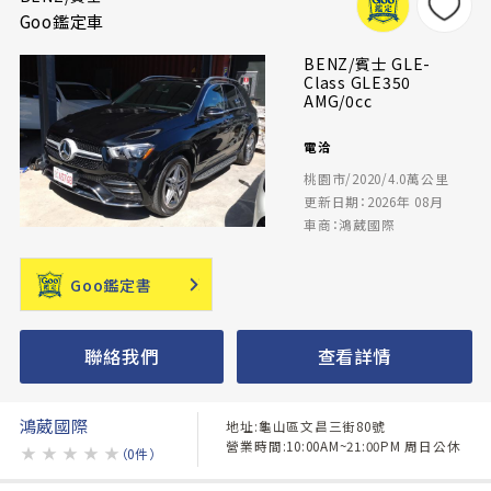
Goo鑑定車
BENZ/賓士 GLE-
Class GLE350
AMG/0cc
電洽
桃園市/2020/4.0萬公里
更新日期：2026年 08月
車商：鴻葳國際
Goo鑑定書
聯絡我們
查看詳情
鴻葳國際
地址:龜山區文昌三街80號
營業時間:10:00AM~21:00PM 周日公休
★
★
★
★
★
（0件）