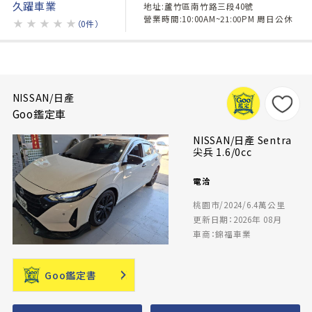
久躍車業
地址:蘆竹區南竹路三段40號
營業時間:10:00AM~21:00PM 周日公休
★
★
★
★
★
（0件）
NISSAN/日產
Goo鑑定車
NISSAN/日產 Sentra
尖兵 1.6/0cc
電洽
桃園市/2024/6.4萬公里
更新日期：2026年 08月
車商：錦福車業
Goo鑑定書