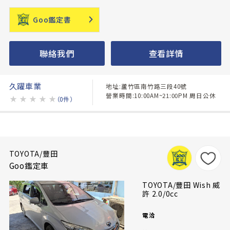
Goo鑑定書
聯絡我們
查看詳情
久躍車業
地址:蘆竹區南竹路三段40號
營業時間:10:00AM~21:00PM 周日公休
★
★
★
★
★
（0件）
TOYOTA/豐田
Goo鑑定車
TOYOTA/豐田 Wish 威
許 2.0/0cc
電洽