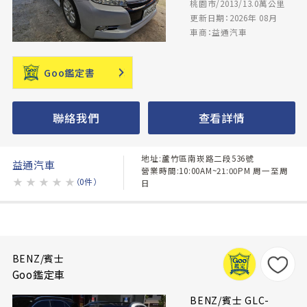
桃園市/2013/13.0萬公里
更新日期：2026年 08月
車商：益通汽車
Goo鑑定書
聯絡我們
查看詳情
地址:蘆竹區南崁路二段536號
益通汽車
營業時間:10:00AM~21:00PM 周一至周
★
★
★
★
★
（0件）
日
BENZ/賓士
Goo鑑定車
BENZ/賓士 GLC-