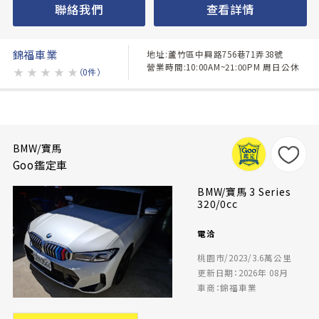
聯絡我們
查看詳情
錦福車業
地址:蘆竹區中興路756巷71弄38號
營業時間:10:00AM~21:00PM 周日公休
★
★
★
★
★
（0件）
BMW/寶馬
Goo鑑定車
BMW/寶馬 3 Series
320/0cc
電洽
桃園市/2023/3.6萬公里
更新日期：2026年 08月
車商：錦福車業