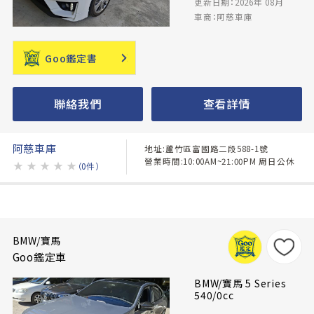
更新日期：2026年 08月
車商：阿慈車庫
Goo鑑定書
聯絡我們
查看詳情
阿慈車庫
地址:蘆竹區富國路二段588-1號
營業時間:10:00AM~21:00PM 周日公休
★
★
★
★
★
（0件）
BMW/寶馬
Goo鑑定車
BMW/寶馬 5 Series
540/0cc