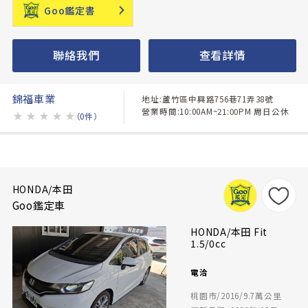
Goo鑑定書
聯絡我們
查看詳情
錦福車業
地址:蘆竹區中興路756巷71弄38號
營業時間:10:00AM~21:00PM 周日公休
★
★
★
★
★
（0件）
HONDA/本田
Goo鑑定車
HONDA/本田 Fit
1.5/0cc
電洽
桃園市/2016/9.7萬公里