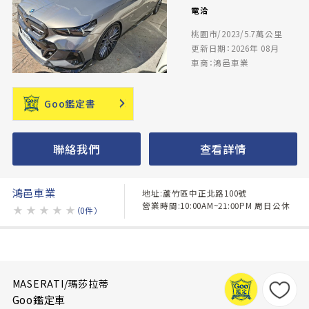
電洽
桃園市/2023/5.7萬公里
更新日期：2026年 08月
車商：鴻邑車業
Goo鑑定書
聯絡我們
查看詳情
鴻邑車業
地址:蘆竹區中正北路100號
營業時間:10:00AM~21:00PM 周日公休
★
★
★
★
★
（0件）
MASERATI/瑪莎拉蒂
Goo鑑定車