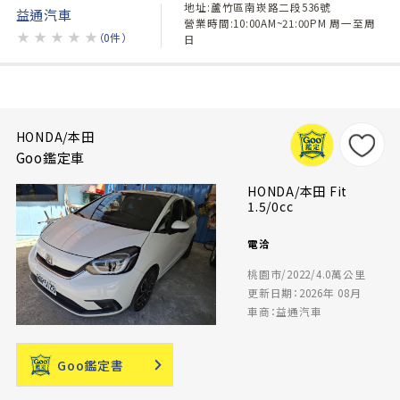
地址:蘆竹區南崁路二段536號
益通汽車
營業時間:10:00AM~21:00PM 周一至周
★
★
★
★
★
（0件）
日
HONDA/本田
Goo鑑定車
HONDA/本田 Fit
1.5/0cc
電洽
桃園市/2022/4.0萬公里
更新日期：2026年 08月
車商：益通汽車
Goo鑑定書