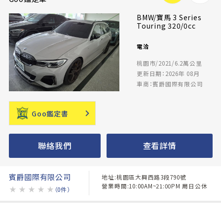
BMW/寶馬 3 Series
Touring 320/0cc
電洽
桃園市/2021/6.2萬公里
更新日期：2026年 08月
車商：賓爵國際有限公司
Goo鑑定書
聯絡我們
查看詳情
賓爵國際有限公司
地址:桃園區大興西路3段790號
營業時間:10:00AM~21:00PM 周日公休
★
★
★
★
★
（0件）