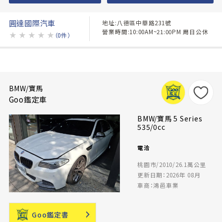
圓達國際汽車
地址:八德區中華路231號
營業時間:10:00AM~21:00PM 周日公休
★
★
★
★
★
（0件）
BMW/寶馬
Goo鑑定車
BMW/寶馬 5 Series
535/0cc
電洽
桃園市/2010/26.1萬公里
更新日期：2026年 08月
車商：鴻邑車業
Goo鑑定書