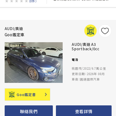
★
★
★
★
★
（0件）
AUDI/奧迪
Goo鑑定車
AUDI/奧迪 A3
Sportback/0cc
電洽
桃園市/2022/6.7萬公里
更新日期：2026年 08月
車商：圓達國際汽車
Goo鑑定書
聯絡我們
查看詳情