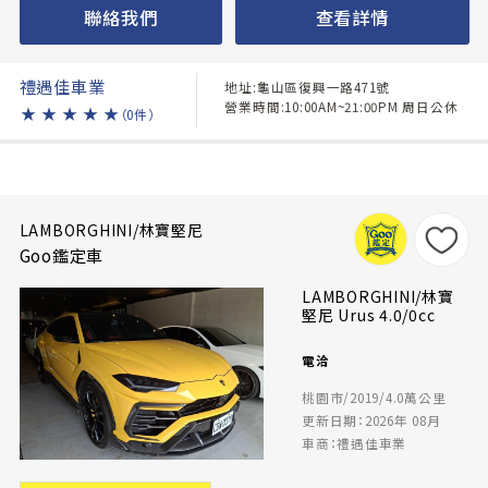
聯絡我們
查看詳情
禮遇佳車業
地址:龜山區復興一路471號
營業時間:10:00AM~21:00PM 周日公休
★
★
★
★
★
（0件）
LAMBORGHINI/林寶堅尼
Goo鑑定車
LAMBORGHINI/林寶
堅尼 Urus 4.0/0cc
電洽
桃園市/2019/4.0萬公里
更新日期：2026年 08月
車商：禮遇佳車業