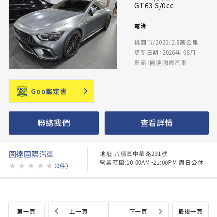
GT63 S/0cc
電洽
桃園市/2020/2.8萬公里
更新日期：2026年 08月
車商：圓達國際汽車
Goo鑑定書
聯絡我們
查看詳情
圓達國際汽車
地址:八德區中華路231號
營業時間:10:00AM~21:00PM 周日公休
★
★
★
★
★
（0件）
第一頁
上一頁
下一頁
最後一頁