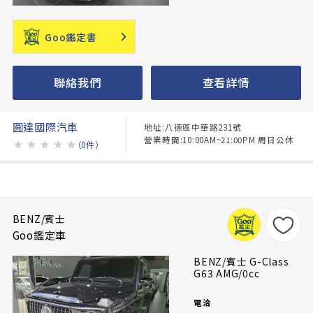
Goo鑑定書
聯絡我們
查看詳情
圓達國際汽車
地址:八德區中華路231號
營業時間:10:00AM~21:00PM 周日公休
★
★
★
★
★
（0件）
BENZ/賓士
Goo鑑定車
BENZ/賓士 G-Class
G63 AMG/0cc
電洽