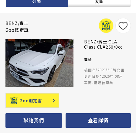
列表
大圖
BENZ/賓士
Goo鑑定車
BENZ/賓士 CLA-
Class CLA250/0cc
電洽
桃園市/2020/6.8萬公里
更新日期：2026年 08月
車商：禮遇佳車業
Goo鑑定書
聯絡我們
查看詳情