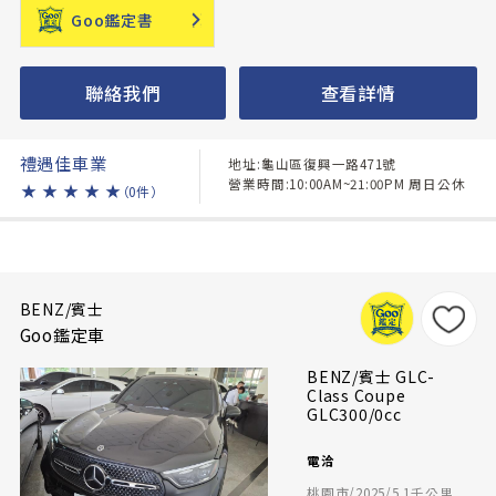
Goo鑑定書
聯絡我們
查看詳情
禮遇佳車業
地址:龜山區復興一路471號
營業時間:10:00AM~21:00PM 周日公休
★
★
★
★
★
（0件）
BENZ/賓士
Goo鑑定車
BENZ/賓士 GLC-
Class Coupe
GLC300/0cc
電洽
桃園市/2025/5.1千公里