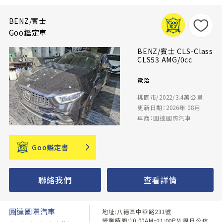
BENZ/賓士
Goo鑑定車
BENZ/賓士 CLS-Class
CLS53 AMG/0cc
電洽
桃園市/2022/3.4萬公里
更新日期：2026年 08月
車商：圓達國際汽車
Goo鑑定書
聯絡我們
查看詳情
圓達國際汽車
地址:八德區中華路231號
營業時間:10:00AM~21:00PM 周日公休