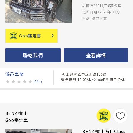
桃園市/2019/7.8萬公里
更新日期：2026年 08月
車商：鴻邑車業
Goo鑑定書
聯絡我們
查看詳情
鴻邑車業
地址:蘆竹區中正北路100號
營業時間:10:00AM~21:00PM 周日公休
★
★
★
★
★
（0件）
BENZ/賓士
Goo鑑定車
BENZ/賓士 GT-Class