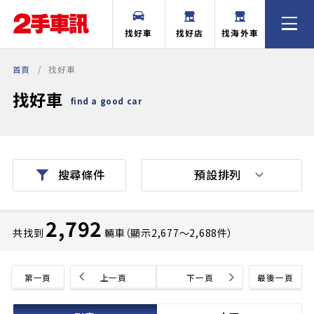
找好車
找好店
找海外車
首頁
找好車
找好車
find a good car
預設排列
搜尋條件
2,792
共找到
輛車（顯示2,677〜2,688件）
第一頁
上一頁
下一頁
最後一頁