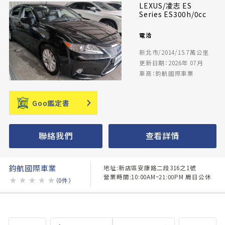
LEXUS/凌志 ES
Series ES300h/0cc
電洽
新北市/2014/15.7萬公里
更新日期：2026年 07月
車商：鈞航國際車業
Goo鑑定書
聯絡我們
查看詳情
鈞航國際車業
地址:新店區安康路二段316之1號
營業時間:10:00AM~21:00PM 周日公休
★
★
★
★
★
（0件）