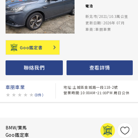
電洽
新北市/2021/10.3萬公里
更新日期：2026年 07月
車商：車朋車業
Goo鑑定書
聯絡我們
查看詳情
車朋車業
地址:土城區金城路一段118-2號
營業時間:10:00AM~21:00PM 周日公休
★
★
★
★
★
（0件）
BMW/寶馬
Goo鑑定車