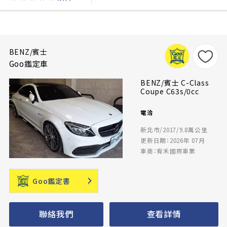
BENZ/賓士
Goo鑑定車
BENZ/賓士 C-Class
Coupe C63s/0cc
電洽
新北市/2017/9.8萬公里
更新日期：2026年 07月
車商：宥禾國際車業
Goo鑑定書
聯絡我們
查看詳情