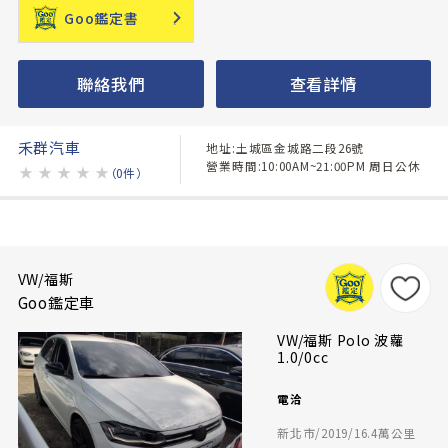
Goo鑑定書
聯絡我們
查看詳情
禾群汽車
地址:土城區金城路二段26號
營業時間:10:00AM~21:00PM 周日公休
★
★
★
★
★
（0件）
VW/福斯
Goo鑑定車
VW/福斯 Polo 波蘿
1.0/0cc
電洽
新北市/2019/16.4萬公里