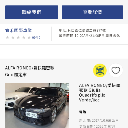
聯絡我們
查看詳情
宥禾國際車業
地址:林口區仁愛路二段377號
營業時間:10:00AM~21:00PM 周日公休
★
★
★
★
★
（0件）
ALFA ROMEO/愛快羅密歐
Goo鑑定車
ALFA ROMEO/愛快羅
密歐 Giulia
Quadrifoglio
Verde/0cc
電洽
新北市/2017/10.6萬公里
更新日期：2026年 07月