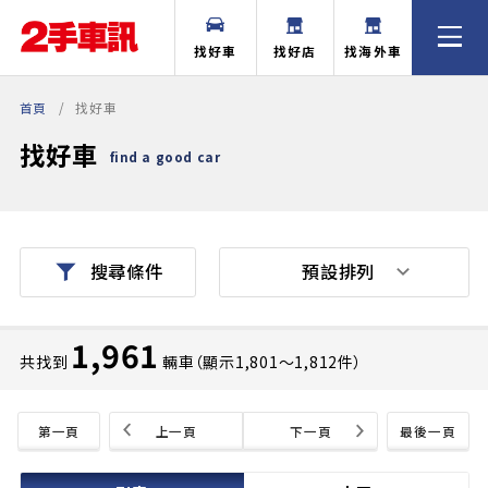
找好車
找好店
找海外車
首頁
找好車
找好車
find a good car
預設排列
搜尋條件
1,961
共找到
輛車（顯示1,801〜1,812件）
第一頁
上一頁
下一頁
最後一頁