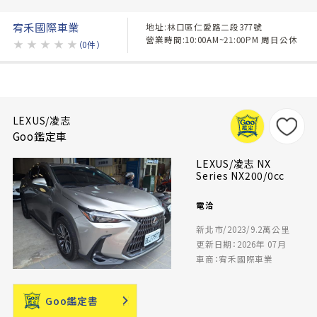
宥禾國際車業
地址:林口區仁愛路二段377號
營業時間:10:00AM~21:00PM 周日公休
★
★
★
★
★
（0件）
LEXUS/凌志
Goo鑑定車
LEXUS/凌志 NX
Series NX200/0cc
電洽
新北市/2023/9.2萬公里
更新日期：2026年 07月
車商：宥禾國際車業
Goo鑑定書