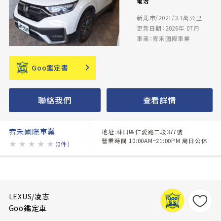
電洽
新北市/2021/3.1萬公里
更新日期：2026年 07月
車商：宥禾國際車業
Goo鑑定書
聯絡我們
查看詳情
宥禾國際車業
地址:林口區仁愛路二段377號
營業時間:10:00AM~21:00PM 周日公休
★
★
★
★
★
（0件）
LEXUS/凌志
Goo鑑定車