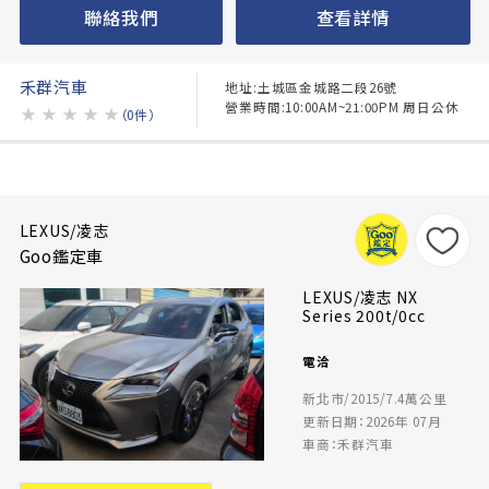
聯絡我們
查看詳情
禾群汽車
地址:土城區金城路二段26號
營業時間:10:00AM~21:00PM 周日公休
★
★
★
★
★
（0件）
LEXUS/凌志
Goo鑑定車
LEXUS/凌志 NX
Series 200t/0cc
電洽
新北市/2015/7.4萬公里
更新日期：2026年 07月
車商：禾群汽車