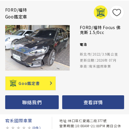
FORD/福特
Goo鑑定車
FORD/福特 Focus 佛
克斯 1.5/0cc
電洽
新北市/2022/3.9萬公里
更新日期：2026年 07月
車商：宥禾國際車業
Goo鑑定書
聯絡我們
查看詳情
宥禾國際車業
地址:林口區仁愛路二段377號
營業時間:10:00AM~21:00PM 周日公休
★
★
★
★
★
（0件）