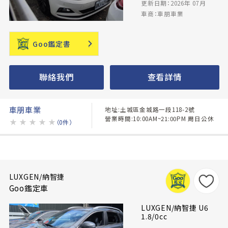
更新日期：2026年 07月
車商：車朋車業
Goo鑑定書
聯絡我們
查看詳情
車朋車業
地址:土城區金城路一段118-2號
營業時間:10:00AM~21:00PM 周日公休
★
★
★
★
★
（0件）
LUXGEN/納智捷
Goo鑑定車
LUXGEN/納智捷 U6
1.8/0cc