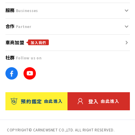
服務
支援中心
服務條款
Businesses
合作
什麼是Goo鑑定？
聯絡我們
免責聲明
Partner
車商加盟
合作夥伴
找好車
隱私權政策
加入我們
社群
Follow us on
廣告合作
找好店
團隊
找海外車
車訊網
消費者評價
台灣優良中古車商大獎
預約鑑定
登入
由此進入
由此進入
保固
收費服務
COPYRIGHT© CARNEWSNET CO.,LTD. ALL RIGHT RESERVED.