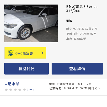
BMW/寶馬 3 Series
316/0cc
電洽
新北市/2015/9.2萬公里
更新日期：2026年 07月
車商：車朋車業
Goo鑑定書
聯絡我們
查看詳情
車朋車業
地址:土城區金城路一段118-2號
營業時間:10:00AM~21:00PM 周日公休
★
★
★
★
★
（0件）