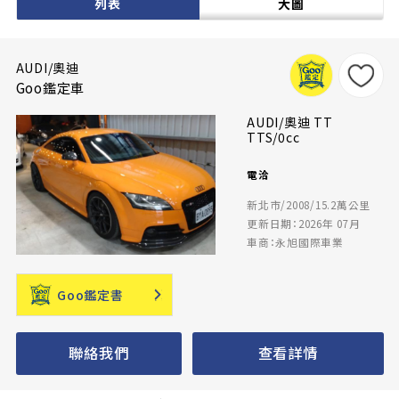
列表
大圖
AUDI/奧迪
Goo鑑定車
AUDI/奧迪 TT
TTS/0cc
電洽
新北市/2008/15.2萬公里
更新日期：2026年 07月
車商：永旭國際車業
Goo鑑定書
聯絡我們
查看詳情