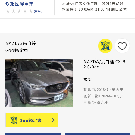
永旭國際車業
地址:林口區文化三路二段211巷43號
營業時間:10:00AM~21:00PM 周日公休
★
★
★
★
★
（0件）
MAZDA/馬自達
Goo鑑定車
MAZDA/馬自達 CX-5
2.0/0cc
電洽
新北市/2018/7.4萬公里
更新日期：2026年 07月
車商：禾群汽車
Goo鑑定書