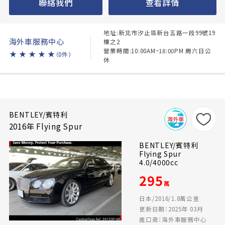
聯絡我們
查看詳情
地址:新北市汐止區新台五路一段99號19
海外車服務中心
樓之2
營業時間:10:00AM~18:00PM 周六日公
★
★
★
★
★
（0件）
休
BENTLEY/賓特利
2016年 Flying Spur
BENTLEY/賓特利
Flying Spur
4.0/4000cc
295
萬
日本/2016/1.8萬公里
更新日期：2025年 03月
進口商：海外車服務中心