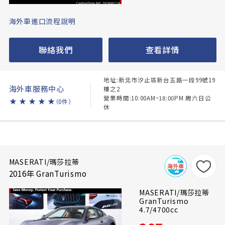
海外車進口流程說明
聯絡我們
查看詳情
地址:新北市汐止區新台五路一段99號19
海外車服務中心
樓之2
營業時間:10:00AM~18:00PM 周六日公
★
★
★
★
★
（0件）
休
MASERATI/瑪莎拉蒂
2016年 GranTurismo
MASERATI/瑪莎拉蒂
GranTurismo
4.7/4700cc