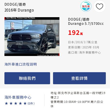
DODGE/道奇
2016年 Durango
DODGE/道奇
Durango 5.7/5700cc
192
萬
日本/2016/3.7萬公里
更新日期：2025年 03月
進口商：海外車服務中心
海外車進口流程說明
聯絡我們
查看詳情
地址:新北市汐止區新台五路一段99號19
海外車服務中心
樓之2
營業時間:10:00AM~18:00PM 周六日公
★
★
★
★
★
（0件）
休