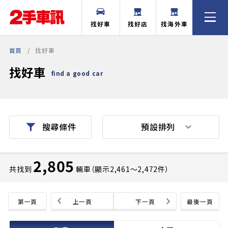
找好車
找好店
找海外車
首頁
找好車
找好車
find a good car
預設排列
搜尋條件
2,805
共找到
輛車（顯示2,461〜2,472件）
第一頁
上一頁
下一頁
最後一頁