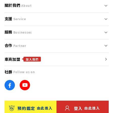
關於我們
About
支援
刊登規範
Service
服務
支援中心
服務條款
Businesses
合作
什麼是Goo鑑定？
聯絡我們
免責聲明
Partner
車商加盟
合作夥伴
找好車
隱私權政策
加入我們
社群
Follow us on
廣告合作
找好店
團隊
找海外車
車訊網
消費者評價
台灣優良中古車商大獎
預約鑑定
登入
由此進入
由此進入