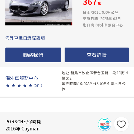
367
萬
日本/2016/9.0千公里
更新日期：2025年 03月
進口商：海外車服務中心
海外車進口流程說明
聯絡我們
查看詳情
地址:新北市汐止區新台五路一段99號19
海外車服務中心
樓之2
營業時間:10:00AM~18:00PM 周六日公
★
★
★
★
★
（0件）
休
PORSCHE/保時捷
2016年 Cayman