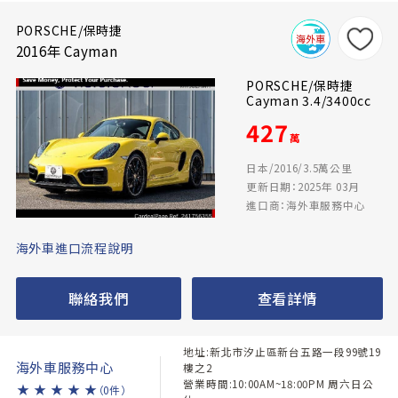
PORSCHE/保時捷
2016年 Cayman
PORSCHE/保時捷
Cayman 3.4/3400cc
427
萬
日本/2016/3.5萬公里
更新日期：2025年 03月
進口商：海外車服務中心
海外車進口流程說明
聯絡我們
查看詳情
地址:新北市汐止區新台五路一段99號19
海外車服務中心
樓之2
營業時間:10:00AM~18:00PM 周六日公
★
★
★
★
★
（0件）