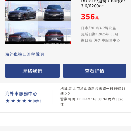
DODGE/道奇 Charger
3.6/6200cc
356
萬
日本/2016/4.2萬公里
更新日期：2025年 03月
進口商：海外車服務中心
海外車進口流程說明
聯絡我們
查看詳情
地址:新北市汐止區新台五路一段99號19
海外車服務中心
樓之2
營業時間:10:00AM~18:00PM 周六日公
★
★
★
★
★
（0件）
休