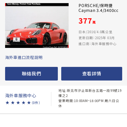
PORSCHE/保時捷
Cayman 3.4/3400cc
377
萬
日本/2016/4.0萬公里
更新日期：2025年 03月
進口商：海外車服務中心
海外車進口流程說明
聯絡我們
查看詳情
地址:新北市汐止區新台五路一段99號19
海外車服務中心
樓之2
營業時間:10:00AM~18:00PM 周六日公
★
★
★
★
★
（0件）
休