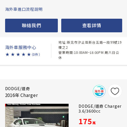
海外車進口流程說明
聯絡我們
查看詳情
地址:新北市汐止區新台五路一段99號19
海外車服務中心
樓之2
營業時間:10:00AM~18:00PM 周六日公
★
★
★
★
★
（0件）
休
DODGE/道奇
2016年 Charger
DODGE/道奇 Charger
3.6/3600cc
175
萬