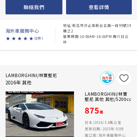
聯絡我們
查看詳情
地址:新北市汐止區新台五路一段99號19
海外車服務中心
樓之2
營業時間:10:00AM~18:00PM 周六日公
★
★
★
★
★
（0件）
休
LAMBORGHINI/林寶堅尼
2016年 其他
LAMBORGHINI/林寶
堅尼 其他 其他/5200cc
875
萬
日本/2016/3.4萬公里
更新日期：2025年 03月
進口商：海外車服務中心