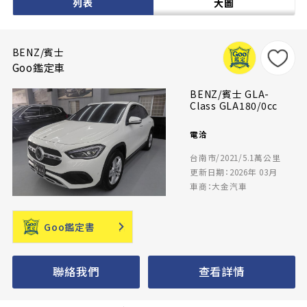
列表
大圖
BENZ/賓士
Goo鑑定車
BENZ/賓士 GLA-
Class GLA180/0cc
電洽
台南市/2021/5.1萬公里
更新日期：2026年 03月
車商：大金汽車
Goo鑑定書
聯絡我們
查看詳情