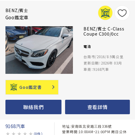
BENZ/賓士
Goo鑑定車
BENZ/賓士 C-Class
Coupe C300/0cc
電洽
台南市/2016/8.9萬公里
更新日期：2026年 03月
車商：9168汽車
Goo鑑定書
聯絡我們
查看詳情
9168汽車
地址:安南區北安路三段336號
營業時間:10:00AM~21:00PM 周日公休
★
★
★
★
★
（0件）