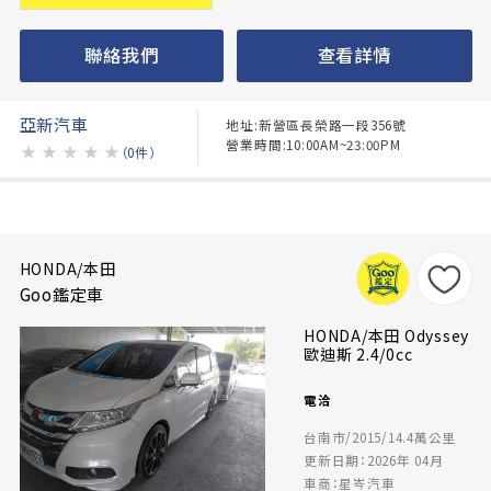
聯絡我們
查看詳情
亞新汽車
地址:新營區長榮路一段356號
營業時間:10:00AM~23:00PM
★
★
★
★
★
（0件）
HONDA/本田
Goo鑑定車
HONDA/本田 Odyssey
歐迪斯 2.4/0cc
電洽
台南市/2015/14.4萬公里
更新日期：2026年 04月
車商：星岑汽車