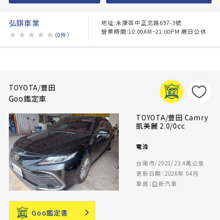
弘錤車業
地址:永康區中正北路697-3號
營業時間:10:00AM~21:00PM 周日公休
★
★
★
★
★
（0件）
TOYOTA/豐田
Goo鑑定車
TOYOTA/豐田 Camry
凱美麗 2.0/0cc
電洽
台南市/2021/23.4萬公里
更新日期：2026年 04月
車商：亞新汽車
Goo鑑定書