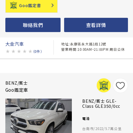
Goo鑑定書
聯絡我們
查看詳情
大金汽車
地址:永康區永大路1段12號
營業時間:10:00AM~21:00PM 周日公休
★
★
★
★
★
（0件）
BENZ/賓士
Goo鑑定車
BENZ/賓士 GLE-
Class GLE350/0cc
電洽
台南市/2022/5.7萬公里