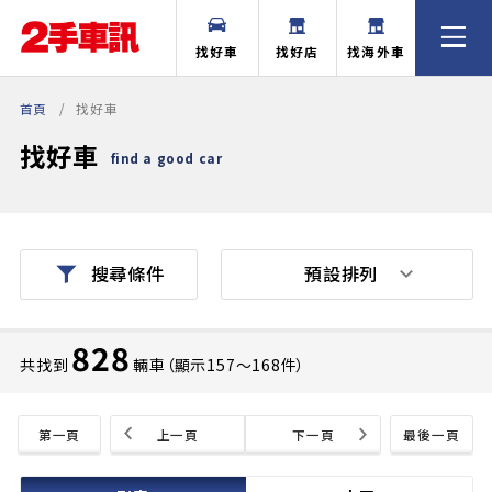
找好車
找好店
找海外車
首頁
找好車
找好車
find a good car
預設排列
搜尋條件
828
共找到
輛車（顯示157〜168件）
第一頁
上一頁
下一頁
最後一頁