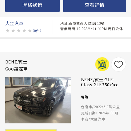
聯絡我們
查看詳情
大金汽車
地址:永康區永大路1段12號
營業時間:10:00AM~21:00PM 周日公休
★
★
★
★
★
（0件）
BENZ/賓士
Goo鑑定車
BENZ/賓士 GLE-
Class GLE350/0cc
電洽
台南市/2022/5.8萬公里
更新日期：2026年 03月
車商：大金汽車