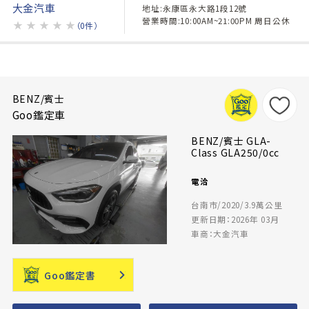
大金汽車
地址:永康區永大路1段12號
營業時間:10:00AM~21:00PM 周日公休
★
★
★
★
★
（0件）
BENZ/賓士
Goo鑑定車
BENZ/賓士 GLA-
Class GLA250/0cc
電洽
台南市/2020/3.9萬公里
更新日期：2026年 03月
車商：大金汽車
Goo鑑定書