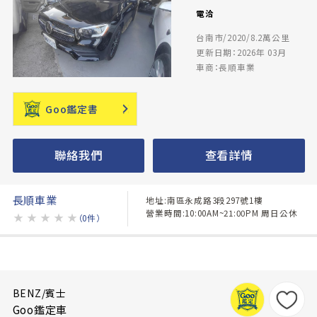
電洽
台南市/2020/8.2萬公里
更新日期：2026年 03月
車商：長順車業
Goo鑑定書
聯絡我們
查看詳情
長順車業
地址:南區永成路3段297號1樓
營業時間:10:00AM~21:00PM 周日公休
★
★
★
★
★
（0件）
BENZ/賓士
Goo鑑定車