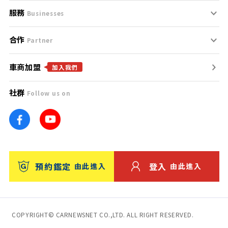
服務
支援中心
服務條款
Businesses
合作
什麼是Goo鑑定？
聯絡我們
免責聲明
Partner
車商加盟
合作夥伴
找好車
隱私權政策
加入我們
社群
Follow us on
廣告合作
找好店
團隊
找海外車
車訊網
消費者評價
台灣優良中古車商大獎
預約鑑定
登入
由此進入
由此進入
保固
收費服務
COPYRIGHT© CARNEWSNET CO.,LTD. ALL RIGHT RESERVED.