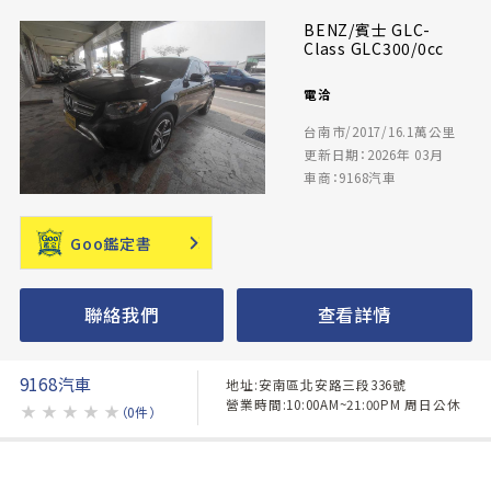
BENZ/賓士 GLC-
Class GLC300/0cc
電洽
台南市/2017/16.1萬公里
更新日期：2026年 03月
車商：9168汽車
Goo鑑定書
聯絡我們
查看詳情
9168汽車
地址:安南區北安路三段336號
營業時間:10:00AM~21:00PM 周日公休
★
★
★
★
★
（0件）