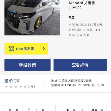
Alphard 艾爾發
3.5/0cc
電洽
台南市/2019/16.3萬公里
更新日期：2026年 04月
車商：星岑汽車
Goo鑑定書
聯絡我們
查看詳情
星岑汽車
地址:仁德區大同路三段260號
營業時間:10:00AM~21:00PM 周日公休
★
★
★
★
★
（0件）
第一頁
上一頁
下一頁
最後一頁