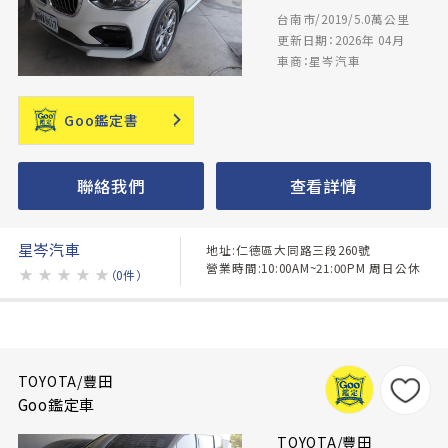
台南市/2019/5.0萬公里
更新日期：2026年 04月
車商：星岑汽車
Goo鑑定書
聯絡我們
查看詳情
星岑汽車
地址:仁德區大同路三段260號
營業時間:10:00AM~21:00PM 周日公休
★
★
★
★
★
（0件）
TOYOTA/豐田
Goo鑑定車
TOYOTA/豐田