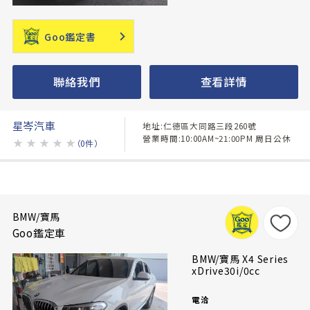
Goo鑑定書
聯絡我們
查看詳情
星岑汽車
地址:仁德區大同路三段260號
營業時間:10:00AM~21:00PM 周日公休
★
★
★
★
★
（0件）
BMW/寶馬
Goo鑑定車
BMW/寶馬 X4 Series
xDrive30i/0cc
電洽