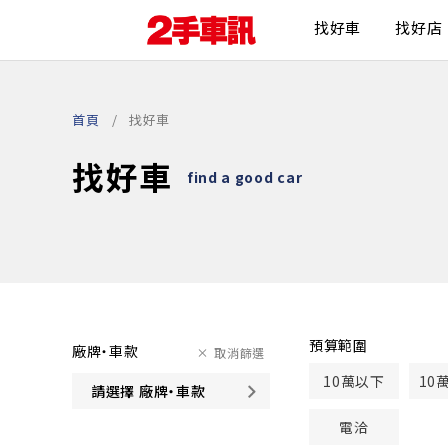
找好車
找好店
首頁
找好車
找好車
find a good car
預算範圍
廠牌・車款
取消篩選
10萬以下
10
請選擇 廠牌・車款
電洽