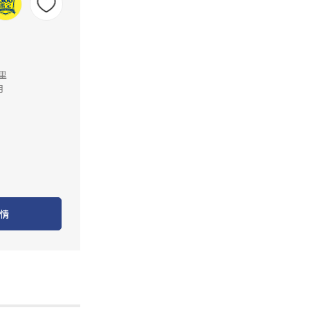
公里
月
情