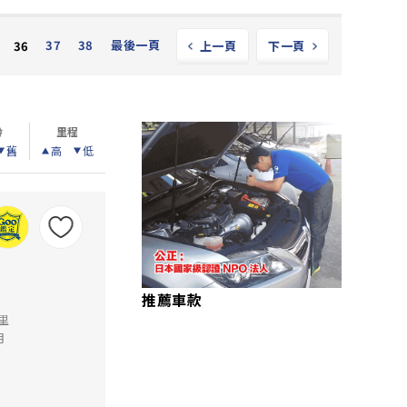
37
38
最後一頁
36
上一頁
下一頁
齡
里程
舊
高
低
推薦車款
公里
月