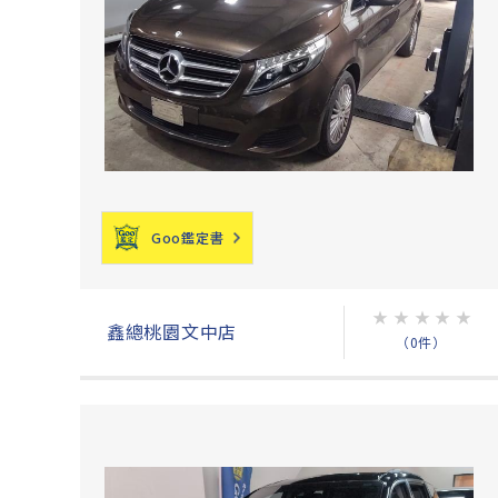
Goo鑑定書
★
★
★
★
★
鑫總桃園文中店
（0件）