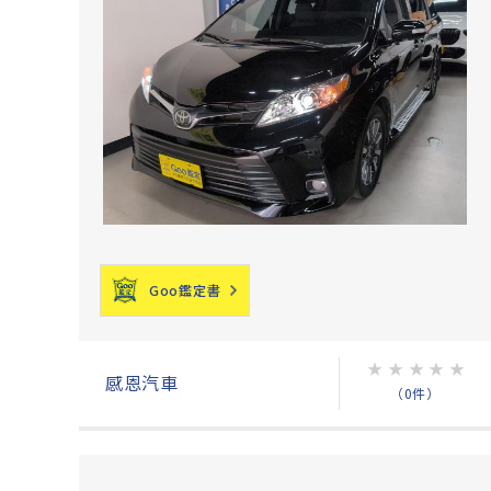
Goo鑑定書
★
★
★
★
★
感恩汽車
（0件）