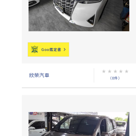
Goo鑑定書
★
★
★
★
★
欣榮汽車
（0件）