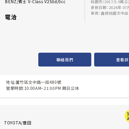
BENZ/賓士 V-Class V250d/0cc
桃園市/2017/5.0萬
更新日期：2026年 07
車商：鑫總桃園文中店
電洽
聯絡我們
查看詳
地址:蘆竹區文中路一段480號
營業時間:10:00AM~21:00PM 周日公休
TOYOTA/豐田