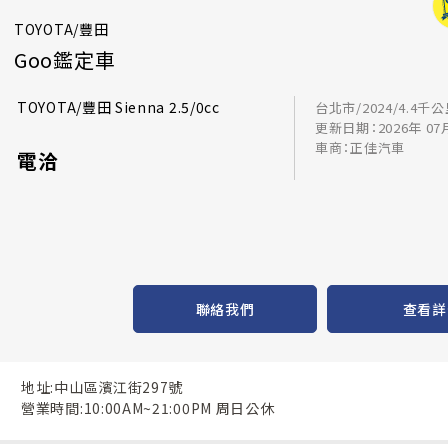
TOYOTA/豐田
Goo鑑定車
TOYOTA/豐田 Sienna 2.5/0cc
台北市/2024/4.4千
更新日期：2026年 07
車商：正佳汽車
電洽
聯絡我們
查看詳
地址:中山區濱江街297號
營業時間:10:00AM~21:00PM 周日公休