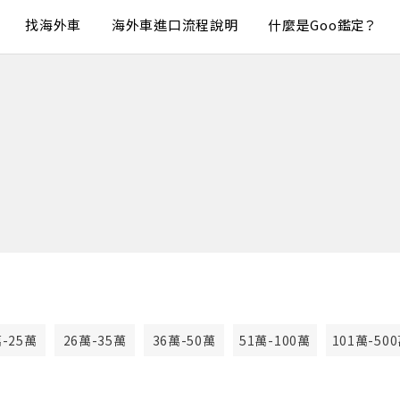
找海外車
海外車進口流程說明
什麼是Goo鑑定？
萬-25萬
26萬-35萬
36萬-50萬
51萬-100萬
101萬-50