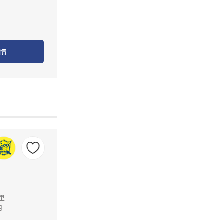
情
公里
月