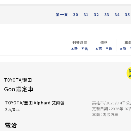
第一頁
30
31
32
33
34
35
刊登時間
價格
車
新
舊
高
低
新
TOYOTA/豐田
Goo鑑定車
TOYOTA/豐田 Alphard 艾爾發
高雄市/2025/8.4千
更新日期：2026年 07
2.5/0cc
車商：鴻欣汽車
電洽