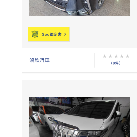
Goo鑑定書
★
★
★
★
★
鴻欣汽車
（0件）