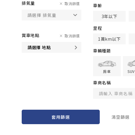
排氣量
取消篩選
車齢
3年以下
里程
賞車地點
取消篩選
1萬km以下
請選擇 地點
車輛種類
房車
SU
車商名稱
套用篩選
清空篩選