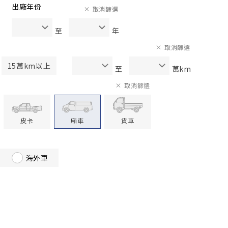
出廠年份
取消篩選
至
年
取消篩選
15萬km以上
至
萬km
取消篩選
皮卡
廂車
貨車
海外車