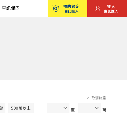
預約鑑定
登入
車訊保固
由此進入
由此進入
取消篩選
0萬
500萬以上
至
萬