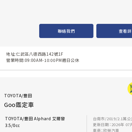
聯絡我們
查看詳
地址:仁武區八德西路142號1F
營業時間:09:00AM-10:00PM週日公休
TOYOTA/豐田
Goo鑑定車
TOYOTA/豐田 Alphard 艾爾發
台南市/2019/2.1萬
更新日期：2026年 07
3.5/0cc
車商：欣榮汽車