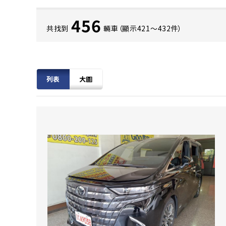
456
共找到
輛車（顯示421〜432件）
列表
大圖