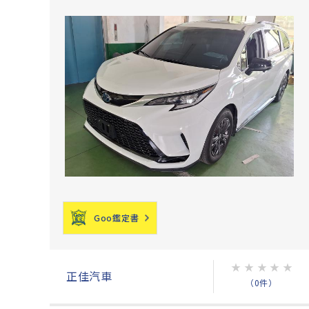
Goo鑑定書
★
★
★
★
★
正佳汽車
（0件）