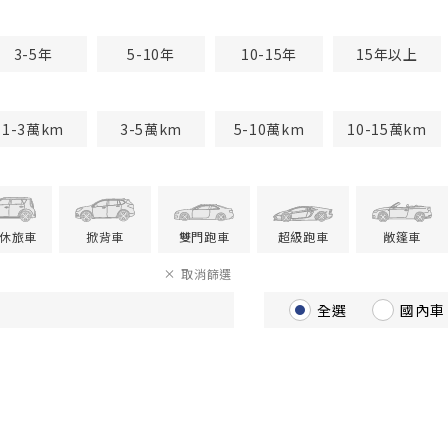
3-5年
5-10年
10-15年
15年以上
1-3萬km
3-5萬km
5-10萬km
10-15萬km
V休旅車
掀背車
雙門跑車
超級跑車
敞篷車
取消篩選
全選
國內車