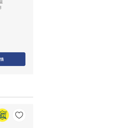
公里
月
情