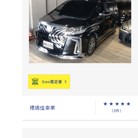
Goo鑑定書
★
★
★
★
★
禮遇佳車業
（0件）