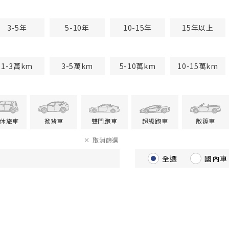
3-5年
5-10年
10-15年
15年以上
1-3萬km
3-5萬km
5-10萬km
10-15萬km
V休旅車
掀背車
雙門跑車
超級跑車
敞篷車
取消篩選
全選
國內車