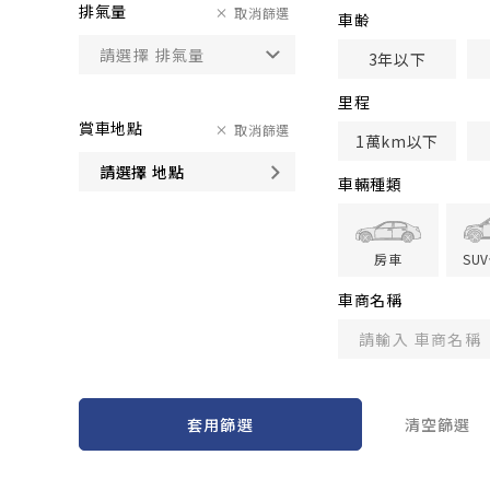
排氣量
取消篩選
車齢
3年以下
里程
賞車地點
取消篩選
1萬km以下
請選擇 地點
車輛種類
房車
SU
車商名稱
套用篩選
清空篩選