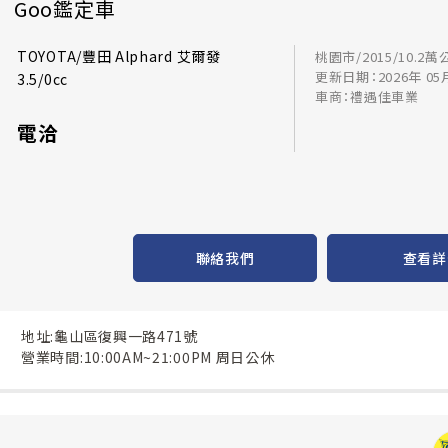
Goo鑑定車
TOYOTA/豐田 Alphard 艾爾發
桃園市/2015/10.2萬
更新日期：2026年 05
3.5/0cc
車商：禮遇佳車業
電洽
聯絡我們
查看詳
地址:龜山區復興一路471號
營業時間:10:00AM~21:00PM 周日公休