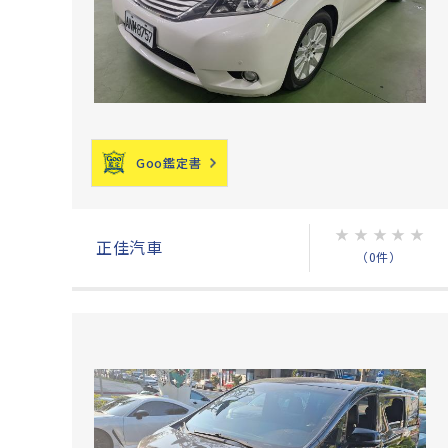
Goo鑑定書
★
★
★
★
★
正佳汽車
（0件）