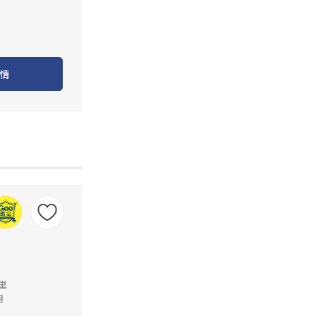
情
公里
月