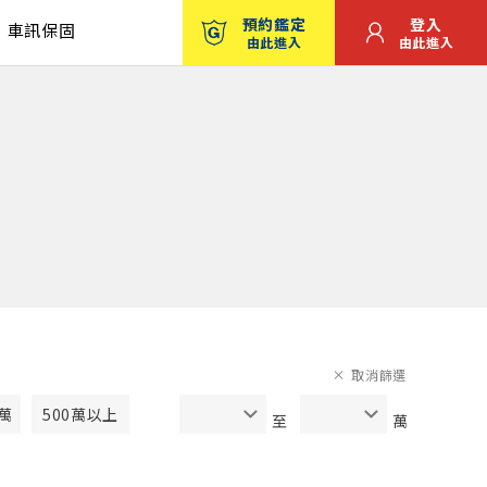
預約鑑定
登入
車訊保固
由此進入
由此進入
取消篩選
0萬
500萬以上
至
萬