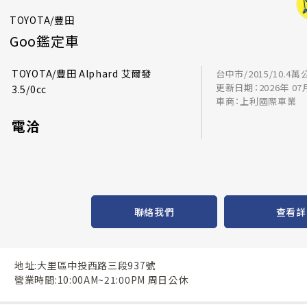
TOYOTA/豐田
Goo鑑定車
TOYOTA/豐田 Alphard 艾爾發
台中市/2015/10.4萬
更新日期：2026年 07
3.5/0cc
車商：上利國際車業
電洽
聯絡我們
查看詳
地址:大里區中投西路三段937號
營業時間:10:00AM~21:00PM 周日公休