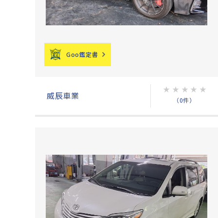
Goo鑑定書
★
★
★
★
★
威辰車業
（0件）