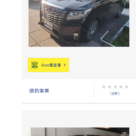
Goo鑑定書
★
★
★
★
★
德鈞車業
（0件）