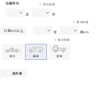
出廠年份
取消篩選
至
年
取消篩選
15萬km以上
至
萬km
取消篩選
皮卡
廂車
貨車
海外車