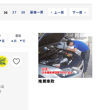
37
38
最後一頁
36
上一頁
下一頁
齡
里程
舊
高
低
推薦車款
公里
月