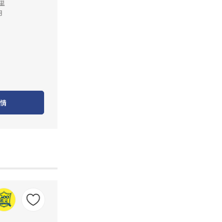
公里
月
情