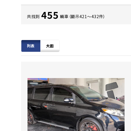
455
共找到
輛車（顯示421〜432件）
列表
大圖