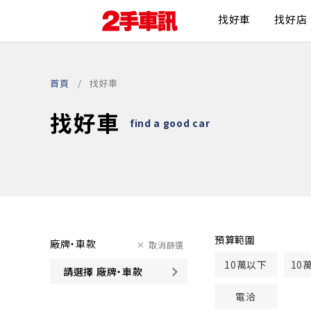
找好車
找好店
首頁
找好車
找好車
find a good car
預算範圍
廠牌・車款
取消篩選
10萬以下
10
請選擇 廠牌・車款
電洽