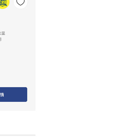
公里
月
情