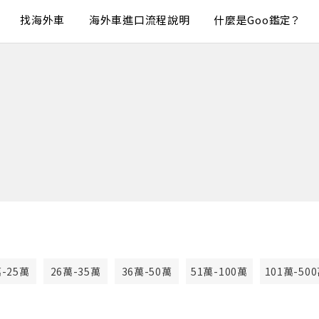
找海外車
海外車進口流程說明
什麼是Goo鑑定？
萬-25萬
26萬-35萬
36萬-50萬
51萬-100萬
101萬-50