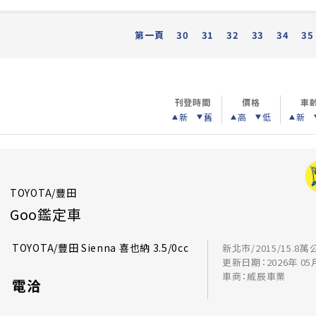
第一頁
30
31
32
33
34
35
刊登時間
價格
車
新
舊
高
低
新
TOYOTA/豐田
Goo鑑定車
TOYOTA/豐田 Sienna 喜也納 3.5/0cc
新北市/2015/15.8萬
更新日期：2026年 05
車商：威辰車業
電洽