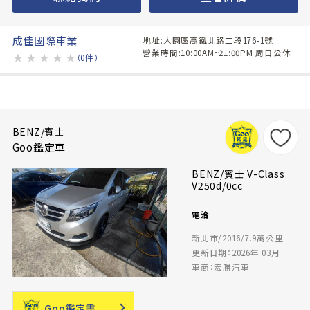
成佳國際車業
地址:大園區高鐵北路二段176-1號
營業時間:10:00AM~21:00PM 周日公休
★
★
★
★
★
（0件）
BENZ/賓士
Goo鑑定車
BENZ/賓士 V-Class
V250d/0cc
電洽
新北市/2016/7.9萬公里
更新日期：2026年 03月
車商：宏勝汽車
Goo鑑定書