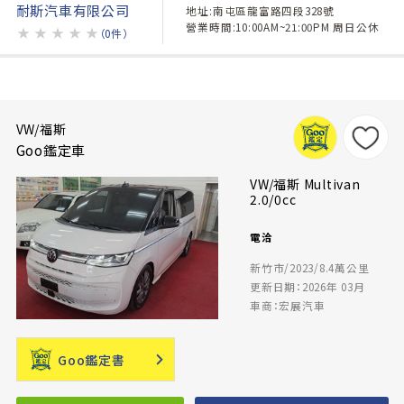
耐斯汽車有限公司
地址:南屯區龍富路四段328號
營業時間:10:00AM~21:00PM 周日公休
★
★
★
★
★
（0件）
VW/福斯
Goo鑑定車
VW/福斯 Multivan
2.0/0cc
電洽
新竹市/2023/8.4萬公里
更新日期：2026年 03月
車商：宏展汽車
Goo鑑定書