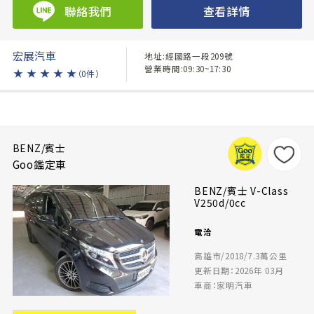
聯絡我們
查看詳情
宏展汽車
地址:經國路一段209號
營業時間:09:30~17:30
★
★
★
★
★
（0件）
BENZ/賓士
Goo鑑定車
BENZ/賓士 V-Class
V250d/0cc
電洽
高雄市/2018/7.3萬公里
更新日期：2026年 03月
車商：家明汽車