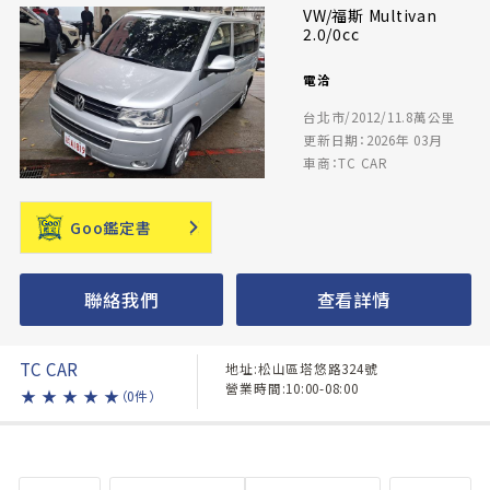
VW/福斯 Multivan
2.0/0cc
電洽
台北市/2012/11.8萬公里
更新日期：2026年 03月
車商：TC CAR
Goo鑑定書
聯絡我們
查看詳情
TC CAR
地址:松山區塔悠路324號
營業時間:10:00-08:00
★
★
★
★
★
（0件）