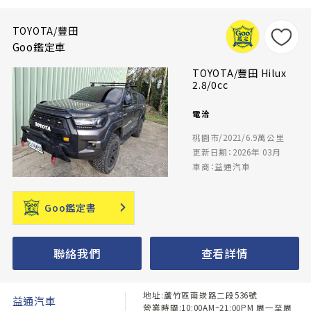
TOYOTA/豐田
Goo鑑定車
TOYOTA/豐田 Hilux
2.8/0cc
電洽
桃園市/2021/6.9萬公里
更新日期：2026年 03月
車商：益通汽車
Goo鑑定書
聯絡我們
查看詳情
地址:蘆竹區南崁路二段536號
益通汽車
營業時間:10:00AM~21:00PM 周一至周