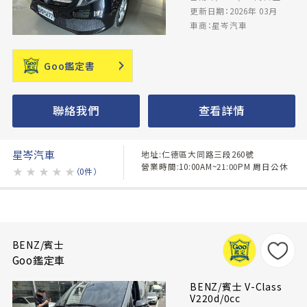
更新日期：2026年 03月
車商：星岑汽車
Goo鑑定書
聯絡我們
查看詳情
星岑汽車
地址:仁德區大同路三段260號
營業時間:10:00AM~21:00PM 周日公休
★
★
★
★
★
（0件）
BENZ/賓士
Goo鑑定車
BENZ/賓士 V-Class
V220d/0cc