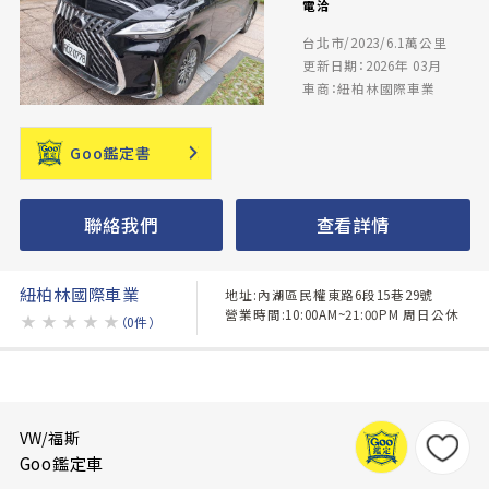
電洽
台北市/2023/6.1萬公里
更新日期：2026年 03月
車商：紐柏林國際車業
Goo鑑定書
聯絡我們
查看詳情
紐柏林國際車業
地址:內湖區民權東路6段15巷29號
營業時間:10:00AM~21:00PM 周日公休
★
★
★
★
★
（0件）
VW/福斯
Goo鑑定車