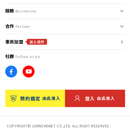
服務
支援中心
服務條款
Businesses
合作
什麼是Goo鑑定？
聯絡我們
免責聲明
Partner
車商加盟
合作夥伴
找好車
隱私權政策
加入我們
社群
Follow us on
廣告合作
找好店
團隊
找海外車
車訊網
消費者評價
台灣優良中古車商大獎
預約鑑定
登入
由此進入
由此進入
保固
收費服務
COPYRIGHT© CARNEWSNET CO.,LTD. ALL RIGHT RESERVED.