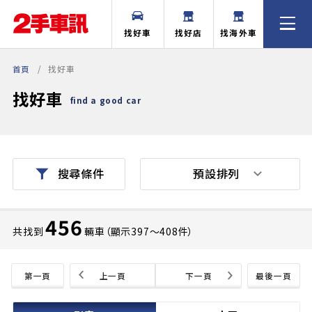
找好車
找好店
找海外車
首頁
找好車
找好車
find a good car
預設排列
搜尋條件
456
共找到
輛車（顯示397〜408件）
第一頁
上一頁
下一頁
最後一頁