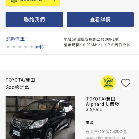
聯絡我們
查看詳情
宏勝汽車
地址:新店區安康路二段300-1號
營業時間:10:00AM~21:00PM 周日公休
★
★
★
★
★
（0件）
TOYOTA/豐田
Goo鑑定車
TOYOTA/豐田
Alphard 艾爾發
3.5/0cc
電洽
台北市/2013/7.4萬公里
更新日期：2026年 03月