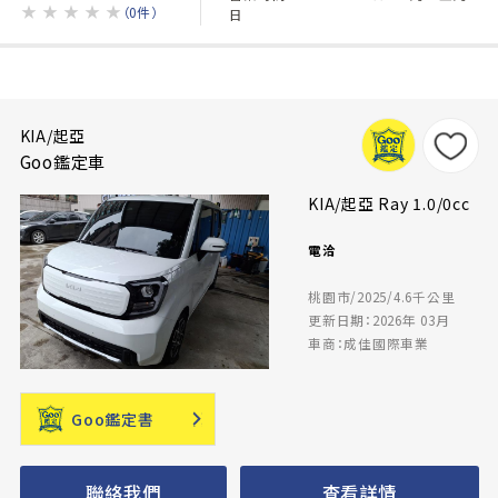
★
★
★
★
★
（0件）
日
KIA/起亞
Goo鑑定車
KIA/起亞 Ray 1.0/0cc
電洽
桃園市/2025/4.6千公里
更新日期：2026年 03月
車商：成佳國際車業
Goo鑑定書
聯絡我們
查看詳情