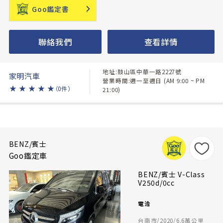
Goo鑑定書
聯絡我們
查看詳情
地址:鼓山區中華一路2227號
家明汽車
營業時間:週一至週日 (AM 9:00 ~ PM
★
★
★
★
★
（0件）
21:00)
BENZ/賓士
Goo鑑定車
BENZ/賓士 V-Class
V250d/0cc
電洽
台南市/2020/6.6萬公里