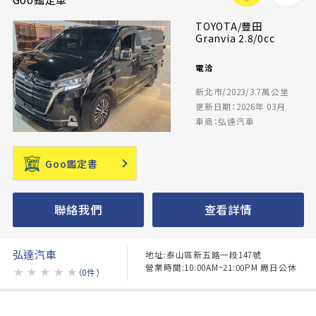
TOYOTA/豐田
Granvia 2.8/0cc
電洽
新北市/2023/3.7萬公里
更新日期：2026年 03月
車商：弘達汽車
Goo鑑定書
聯絡我們
查看詳情
弘達汽車
地址:泰山區新五路一段147號
營業時間:10:00AM~21:00PM 周日公休
★
★
★
★
★
（0件）