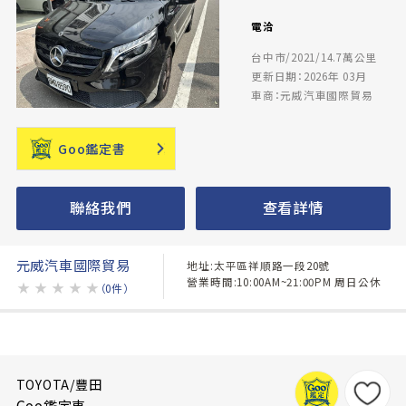
電洽
台中市/2021/14.7萬公里
更新日期：2026年 03月
車商：元威汽車國際貿易
Goo鑑定書
聯絡我們
查看詳情
元威汽車國際貿易
地址:太平區祥順路一段20號
營業時間:10:00AM~21:00PM 周日公休
★
★
★
★
★
（0件）
TOYOTA/豐田
Goo鑑定車