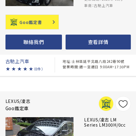
車商：古馳上汽車
Goo鑑定書
聯絡我們
查看詳情
古馳上汽車
地址:士林區延平北路八段242巷90號
營業時間:週一至週日 9:00AM~17:30PM
★
★
★
★
★
（0件）
LEXUS/凌志
Goo鑑定車
LEXUS/凌志 LM
Series LM300H/0cc