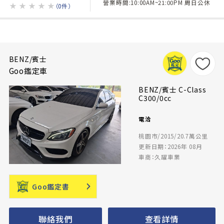
營業時間:10:00AM~21:00PM 周日公休
★
★
★
★
★
（0件）
BENZ/賓士
Goo鑑定車
BENZ/賓士 C-Class
C300/0cc
電洽
桃園市/2015/20.7萬公里
更新日期：2026年 08月
車商：久躍車業
Goo鑑定書
聯絡我們
查看詳情