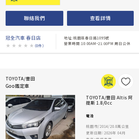
聯絡我們
查看詳情
冠全汽車 春日店
地址:桃園區春日路1095號
營業時間:10:00AM~21:00PM 周日公休
★
★
★
★
★
（0件）
TOYOTA/豐田
Goo鑑定車
TOYOTA/豐田 Altis 阿
提斯 1.8/0cc
電洽
桃園市/2014/20.8萬公里
更新日期：2026年 04月