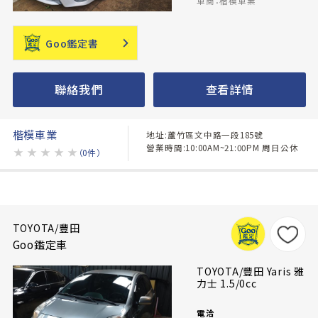
車商：楷模車業
Goo鑑定書
聯絡我們
查看詳情
楷模車業
地址:蘆竹區文中路一段185號
營業時間:10:00AM~21:00PM 周日公休
★
★
★
★
★
（0件）
TOYOTA/豐田
Goo鑑定車
TOYOTA/豐田 Yaris 雅
力士 1.5/0cc
電洽