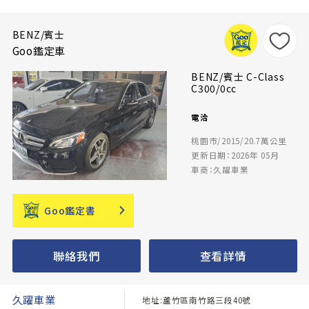
BENZ/賓士
Goo鑑定車
BENZ/賓士 C-Class
C300/0cc
電洽
桃園市/2015/20.7萬公里
更新日期：2026年 05月
車商：久躍車業
Goo鑑定書
聯絡我們
查看詳情
久躍車業
地址:蘆竹區南竹路三段40號