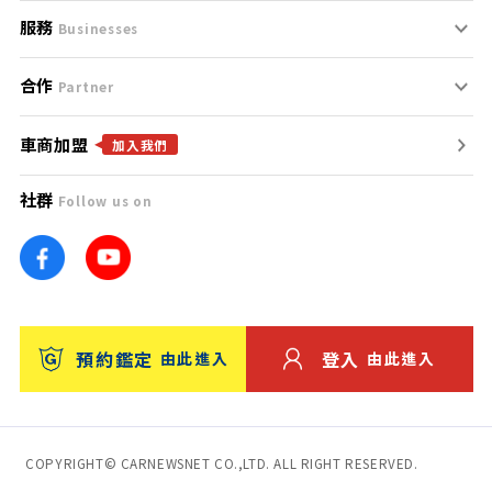
服務
支援中心
服務條款
Businesses
合作
什麼是Goo鑑定？
聯絡我們
免責聲明
Partner
車商加盟
合作夥伴
找好車
隱私權政策
加入我們
社群
Follow us on
廣告合作
找好店
團隊
找海外車
車訊網
消費者評價
台灣優良中古車商大獎
預約鑑定
登入
由此進入
由此進入
保固
收費服務
COPYRIGHT© CARNEWSNET CO.,LTD. ALL RIGHT RESERVED.