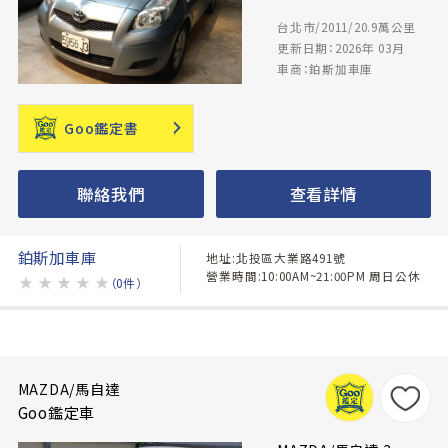
台北市/2011/20.9萬公里
更新日期：2026年 03月
車商：鉑斯加車庫
Goo鑑定書
聯絡我們
查看詳情
鉑斯加車庫
地址:北投區大業路491號
營業時間:10:00AM~21:00PM 周日公休
★
★
★
★
★
（0件）
MAZDA/馬自達
Goo鑑定車