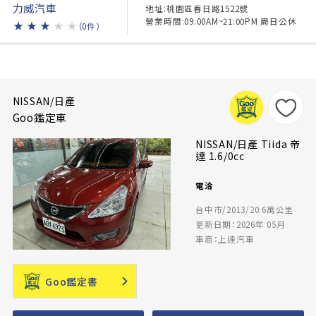
力威汽車
地址:桃園區春日路1522號
營業時間:09:00AM~21:00PM 周日公休
★
★
★
★
★
（0件）
NISSAN/日產
Goo鑑定車
NISSAN/日產 Tiida 帝
達 1.6/0cc
電洽
台中市/2013/20.6萬公里
更新日期：2026年 05月
車商：上達汽車
Goo鑑定書