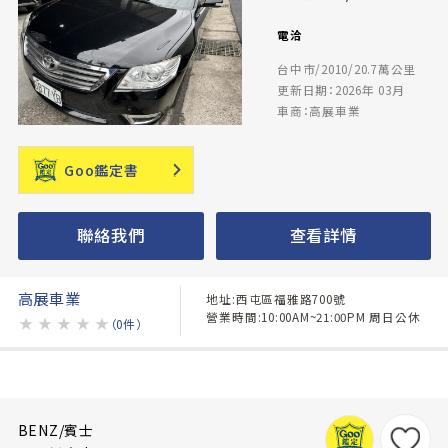
電洽
台中市/2010/20.7萬公里
更新日期：2026年 03月
車商：高展車業
Goo鑑定書
聯絡我們
查看詳情
高展車業
地址:西屯區福雅路700號
營業時間:10:00AM~21:00PM 周日公休
★
★
★
★
★
（0件）
BENZ/賓士