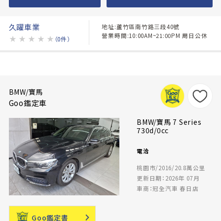
久躍車業
地址:蘆竹區南竹路三段40號
營業時間:10:00AM~21:00PM 周日公休
★
★
★
★
★
（0件）
BMW/寶馬
Goo鑑定車
BMW/寶馬 7 Series
730d/0cc
電洽
桃園市/2016/20.8萬公里
更新日期：2026年 07月
車商：冠全汽車 春日店
Goo鑑定書