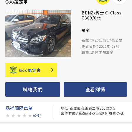
Goo鑑定車
BENZ/賓士 C-Class
C300/0cc
電洽
新北市/2015/20.7萬公里
更新日期：2026年 03月
車商：品祥國際車業
Goo鑑定書
聯絡我們
查看詳情
品祥國際車業
地址:新店區安康路二段350號之5
營業時間:10:00AM~21:00PM 周日公休
★
★
★
★
★
（0件）