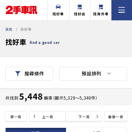
找好車
找好店
找海外車
首頁
找好車
找好車
find a good car
預設排列
搜尋條件
5,448
共找到
輛車（顯示5,329〜5,340件）
第一頁
上一頁
下一頁
最後一頁