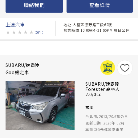
聯絡我們
查看詳情
上達汽車
地址:大里區德芳路三段62號
營業時間:10:00AM~21:00PM 周日公休
★
★
★
★
★
（0件）
SUBARU/速霸陸
Goo鑑定車
SUBARU/速霸陸
Forester 森林人
2.0/0cc
電洽
台北市/2013/20.6萬公里
更新日期：2026年 02月
車商：SG先進國際車業