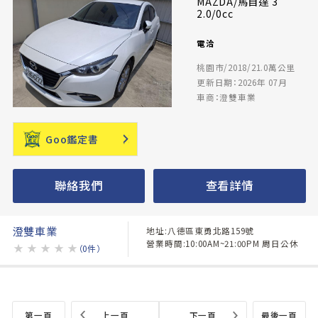
MAZDA/馬自達 3
2.0/0cc
電洽
桃園市/2018/21.0萬公里
更新日期：2026年 07月
車商：澄雙車業
Goo鑑定書
聯絡我們
查看詳情
澄雙車業
地址:八德區東勇北路159號
營業時間:10:00AM~21:00PM 周日公休
★
★
★
★
★
（0件）
第一頁
上一頁
下一頁
最後一頁