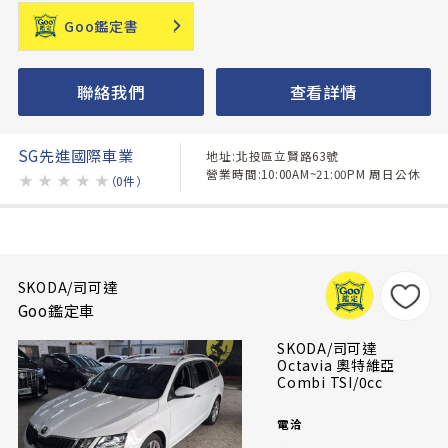
Goo鑑定書
聯絡我們
查看詳情
SG先進國際車業
地址:北投區立賢路63號
營業時間:10:00AM~21:00PM 周日公休
★
★
★
★
★
（0件）
SKODA/司可達
Goo鑑定車
SKODA/司可達
Octavia 奧特維亞
Combi TSI/0cc
電洽