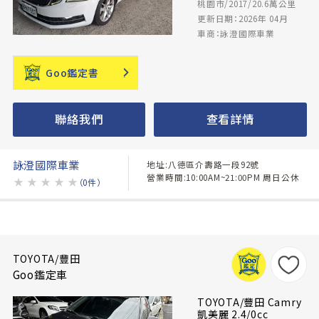
桃園市/2017/20.6萬公里
更新日期：2026年 04月
車商：詠澄國際車業
Goo鑑定書
聯絡我們
查看詳情
詠澄國際車業
地址:八德區介壽路一段92號
營業時間:10:00AM~21:00PM 周日公休
★
★
★
★
★
（0件）
TOYOTA/豐田
Goo鑑定車
TOYOTA/豐田 Camry
凱美麗 2.4/0cc