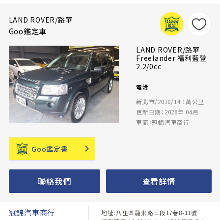
LAND ROVER/路華
Goo鑑定車
LAND ROVER/路華
Freelander 福利藍登
2.2/0cc
電洽
新北市/2010/14.1萬公里
更新日期：2026年 04月
車商：冠錦汽車商行
Goo鑑定書
聯絡我們
查看詳情
冠錦汽車商行
地址:八里區龍米路三段17巷8-11號