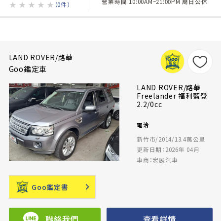
營業時間:10:00AM~21:00PM 周日公休
★
★
★
★
★
（0件）
LAND ROVER/路華
Goo鑑定車
LAND ROVER/路華
Freelander 福利藍登
2.2/0cc
電洽
新竹市/2014/13.4萬公里
更新日期：2026年 04月
車商：宏展汽車
Goo鑑定書
聯絡我們
查看詳情