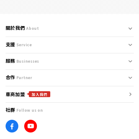
關於我們
About
支援
刊登規範
Service
服務
支援中心
服務條款
Businesses
合作
什麼是Goo鑑定？
聯絡我們
免責聲明
Partner
車商加盟
合作夥伴
找好車
隱私權政策
加入我們
社群
Follow us on
廣告合作
找好店
團隊
找海外車
車訊網