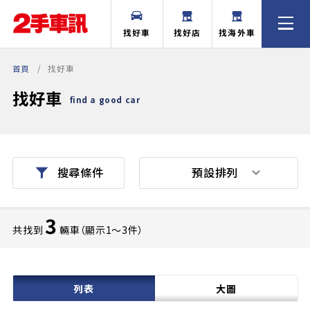
找好車
找好店
找海外車
首頁
找好車
找好車
find a good car
預設排列
搜尋條件
3
共找到
輛車（顯示1〜3件）
列表
大圖