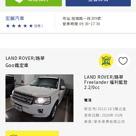
宏展汽車
地址:經國路一段209號
營業時間:09:30~17:30
★
★
★
★
★
（0件）
LAND ROVER/路華
Goo鑑定車
LAND ROVER/路華
Freelander 福利藍登
2.2/0cc
電洽
新北市/2013/18.5萬公里
更新日期：2026年 03月
車商：家禾車業有限公司