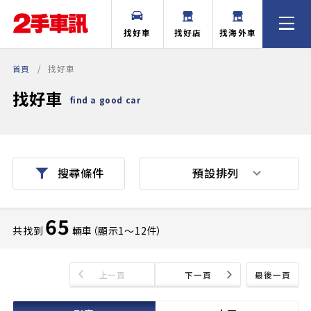
找好車
找好店
找海外車
首頁
找好車
找好車
find a good car
預設排列
搜尋條件
65
共找到
輛車（顯示1〜12件）
上一頁
下一頁
最後一頁