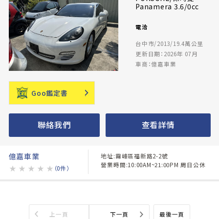
Panamera 3.6/0cc
電洽
台中市/2013/19.4萬公里
更新日期：2026年 07月
車商：億嘉車業
Goo鑑定書
聯絡我們
查看詳情
億嘉車業
地址:霧峰區福新路2-2號
營業時間:10:00AM~21:00PM 周日公休
★
★
★
★
★
（0件）
上一頁
下一頁
最後一頁