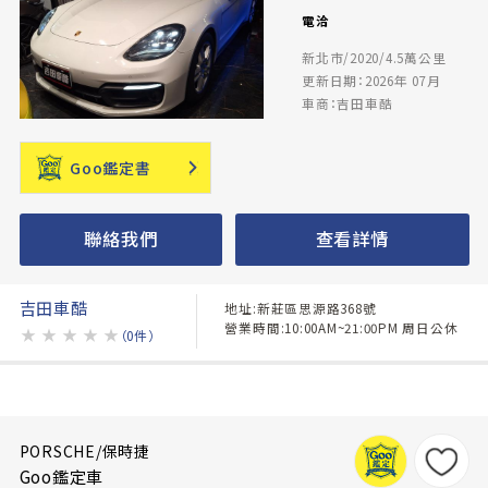
電洽
新北市/2020/4.5萬公里
更新日期：2026年 07月
車商：吉田車酷
Goo鑑定書
聯絡我們
查看詳情
吉田車酷
地址:新莊區思源路368號
營業時間:10:00AM~21:00PM 周日公休
★
★
★
★
★
（0件）
PORSCHE/保時捷
Goo鑑定車