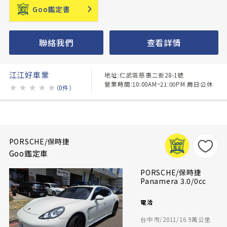
Goo鑑定書
聯絡我們
查看詳情
江江好車業
地址:仁武區慈惠二街28-1號
營業時間:10:00AM~21:00PM 周日公休
★
★
★
★
★
（0件）
PORSCHE/保時捷
Goo鑑定車
PORSCHE/保時捷
Panamera 3.0/0cc
電洽
台中市/2011/16.9萬公里