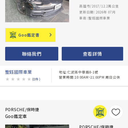
高雄市/2017/12.2萬公里
更新日期：2026年 07月
車商：聖鈺國際車業
Goo鑑定書
聯絡我們
查看詳情
聖鈺國際車業
地址:仁武區中華路8-1號
營業時間:10:00AM~21:00PM 周日公休
★
★
★
★
★
（0件）
PORSCHE/保時捷
Goo鑑定車
PORSCHE/保時捷