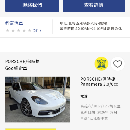
聯絡我們
查看詳情
銓富汽車
地址:北投區承德路六段483號
營業時間:10:00AM~21:00PM 周日公休
★
★
★
★
★
（0件）
PORSCHE/保時捷
Goo鑑定車
PORSCHE/保時捷
Panamera 3.0/0cc
電洽
高雄市/2017/12.2萬公里
更新日期：2026年 07月
車商：江江好車業