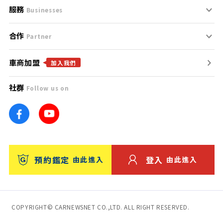
服務
支援中心
服務條款
Businesses
合作
什麼是Goo鑑定？
聯絡我們
免責聲明
Partner
車商加盟
合作夥伴
找好車
隱私權政策
加入我們
社群
Follow us on
廣告合作
找好店
團隊
找海外車
車訊網
消費者評價
台灣優良中古車商大獎
預約鑑定
登入
由此進入
由此進入
保固
收費服務
COPYRIGHT© CARNEWSNET CO.,LTD. ALL RIGHT RESERVED.