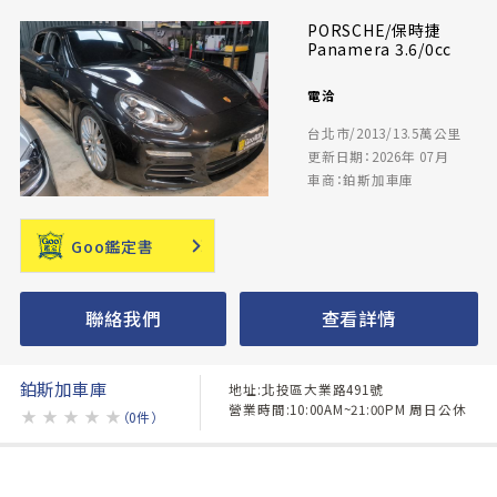
PORSCHE/保時捷
Panamera 3.6/0cc
電洽
台北市/2013/13.5萬公里
更新日期：2026年 07月
車商：鉑斯加車庫
Goo鑑定書
聯絡我們
查看詳情
鉑斯加車庫
地址:北投區大業路491號
營業時間:10:00AM~21:00PM 周日公休
★
★
★
★
★
（0件）