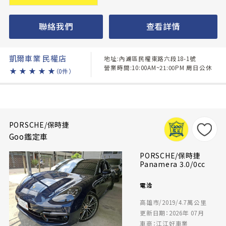
聯絡我們
查看詳情
凱爾車業 民權店
地址:內湖區民權東路六段18-1號
營業時間:10:00AM~21:00PM 周日公休
★
★
★
★
★
（0件）
PORSCHE/保時捷
Goo鑑定車
PORSCHE/保時捷
Panamera 3.0/0cc
電洽
高雄市/2019/4.7萬公里
更新日期：2026年 07月
車商：江江好車業