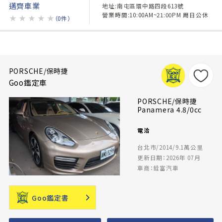
邁齊車業
地址:南屯區環中路四段613號
營業時間:10:00AM~21:00PM 周日公休
★
★
★
★
★
（0件）
PORSCHE/保時捷
Goo鑑定車
PORSCHE/保時捷
Panamera 4.8/0cc
電洽
台北市/2014/9.1萬公里
更新日期：2026年 07月
車商：銓富汽車
Goo鑑定書