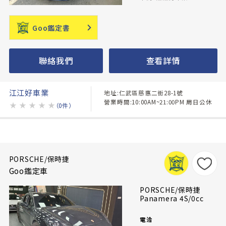
Goo鑑定書
聯絡我們
查看詳情
江江好車業
地址:仁武區慈惠二街28-1號
營業時間:10:00AM~21:00PM 周日公休
★
★
★
★
★
（0件）
PORSCHE/保時捷
Goo鑑定車
PORSCHE/保時捷
Panamera 4S/0cc
電洽