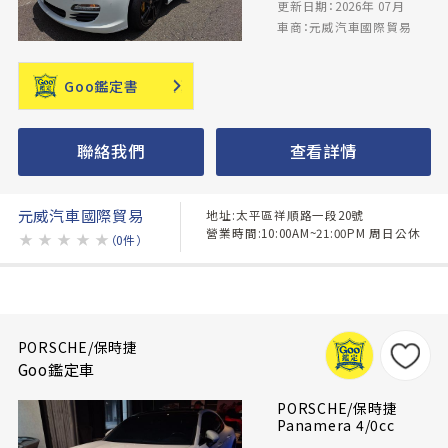
更新日期：2026年 07月
車商：元威汽車國際貿易
Goo鑑定書
聯絡我們
查看詳情
元威汽車國際貿易
地址:太平區祥順路一段20號
營業時間:10:00AM~21:00PM 周日公休
★
★
★
★
★
（0件）
PORSCHE/保時捷
Goo鑑定車
PORSCHE/保時捷
Panamera 4/0cc