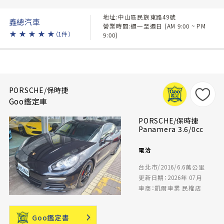
地址:中山區民族東路49號
鑫總汽車
營業時間:週一至週日 (AM 9:00 ~ PM
★
★
★
★
★
（1件）
9:00)
PORSCHE/保時捷
Goo鑑定車
PORSCHE/保時捷
Panamera 3.6/0cc
電洽
台北市/2016/6.6萬公里
更新日期：2026年 07月
車商：凱爾車業 民權店
Goo鑑定書