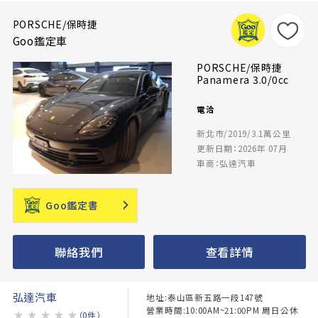
PORSCHE/保時捷
Goo鑑定車
PORSCHE/保時捷
Panamera 3.0/0cc
電洽
新北市/2019/3.1萬公里
更新日期：2026年 07月
車商：弘達汽車
Goo鑑定書
聯絡我們
查看詳情
弘達汽車
地址:泰山區新五路一段147號
營業時間:10:00AM~21:00PM 周日公休
★
★
★
★
★
（0件）