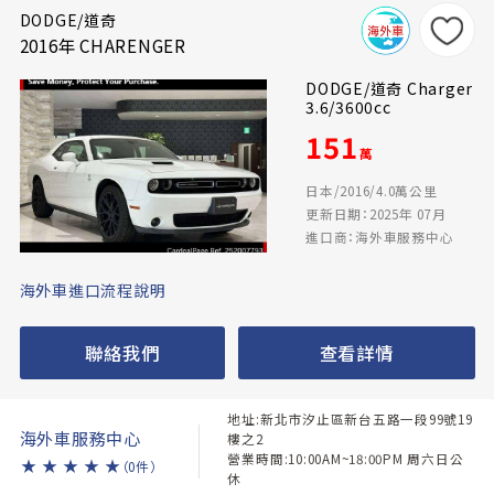
DODGE/道奇
2016年 CHARENGER
DODGE/道奇 Charger
3.6/3600cc
151
萬
日本/2016/4.0萬公里
更新日期：2025年 07月
進口商：海外車服務中心
海外車進口流程說明
聯絡我們
查看詳情
地址:新北市汐止區新台五路一段99號19
海外車服務中心
樓之2
營業時間:10:00AM~18:00PM 周六日公
★
★
★
★
★
（0件）
休