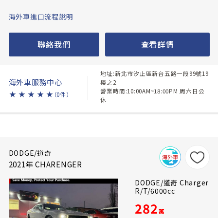
海外車進口流程說明
聯絡我們
查看詳情
地址:新北市汐止區新台五路一段99號19
海外車服務中心
樓之2
營業時間:10:00AM~18:00PM 周六日公
★
★
★
★
★
（0件）
休
DODGE/道奇
2021年 CHARENGER
DODGE/道奇 Charger
R/T/6000cc
282
萬