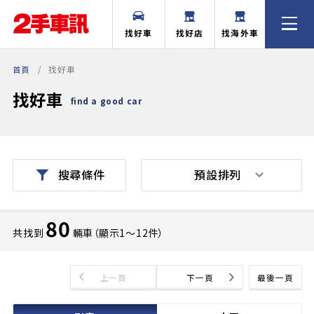
找好車
找好店
找海外車
首頁
找好車
找好車
find a good car
預設排列
搜尋條件
80
共找到
輛車（顯示1〜12件）
上一頁
下一頁
最後一頁