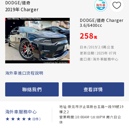
DODGE/道奇
2019年 Charger
DODGE/道奇 Charger
3.6/6400cc
258
萬
日本/2019/2.0萬公里
更新日期：2025年 07月
進口商：海外車服務中心
海外車進口流程說明
聯絡我們
查看詳情
地址:新北市汐止區新台五路一段99號19
海外車服務中心
樓之2
營業時間:10:00AM~18:00PM 周六日公
★
★
★
★
★
（0件）
休