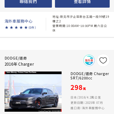
聯絡我們
查看詳情
地址:新北市汐止區新台五路一段99號19
海外車服務中心
樓之2
營業時間:10:00AM~18:00PM 周六日公
★
★
★
★
★
（0件）
休
DODGE/道奇
2016年 Charger
DODGE/道奇 Charger
SRT/6200cc
298
萬
日本/2016/4.2萬公里
更新日期：2025年 07月
進口商：海外車服務中心