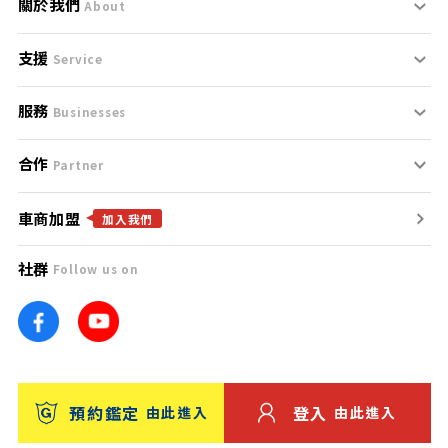
關於我們
About
支援
刊登規範
Service
服務
支援中心
服務條款
Businesses
合作
什麼是Goo鑑定？
聯絡我們
免責聲明
Partner
車商加盟
合作夥伴
找好車
隱私權政策
加入我們
社群
Follow us on
廣告合作
找好店
團隊
找海外車
車訊網
消費者評價
台灣優良中古車商大獎
預約鑑定
登入
由此進入
由此進入
保固