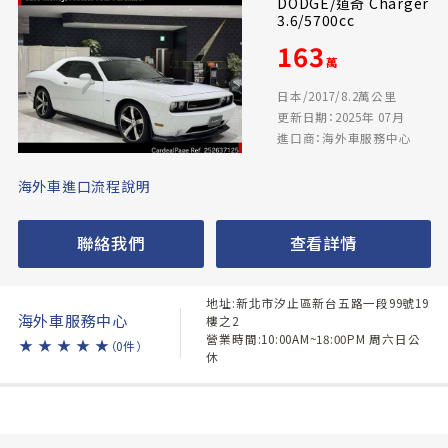
DODGE/道奇 Charger
3.6/5700cc
163
萬
日本/2017/8.2萬公里
更新日期：2025年 07月
進口商：海外車服務中心
海外車進口流程說明
聯絡我們
查看詳情
地址:新北市汐止區新台五路一段99號19
海外車服務中心
樓之2
營業時間:10:00AM~18:00PM 周六日公
★
★
★
★
★
（0件）
休