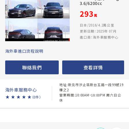
3.6/6200cc
293
萬
日本/2016/4.2萬公里
更新日期：2025年 07月
進口商：海外車服務中心
海外車進口流程說明
聯絡我們
查看詳情
地址:新北市汐止區新台五路一段99號19
海外車服務中心
樓之2
營業時間:10:00AM~18:00PM 周六日公
★
★
★
★
★
（0件）
休