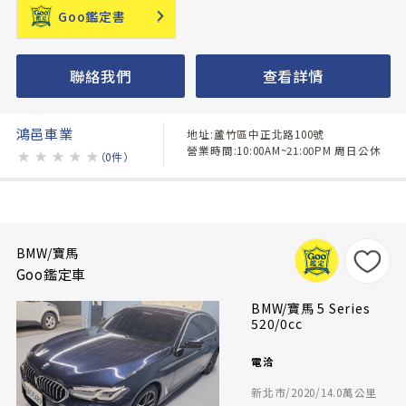
Goo鑑定書
聯絡我們
查看詳情
鴻邑車業
地址:蘆竹區中正北路100號
營業時間:10:00AM~21:00PM 周日公休
★
★
★
★
★
（0件）
BMW/寶馬
Goo鑑定車
BMW/寶馬 5 Series
520/0cc
電洽
新北市/2020/14.0萬公里