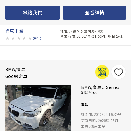
聯絡我們
查看詳情
尚原車業
地址:八德區永豐南路43號
營業時間:10:00AM~21:00PM 周日公休
★
★
★
★
★
（0件）
BMW/寶馬
Goo鑑定車
BMW/寶馬 5 Series
535/0cc
電洽
桃園市/2010/26.1萬公里
更新日期：2026年 08月
車商：鴻邑車業