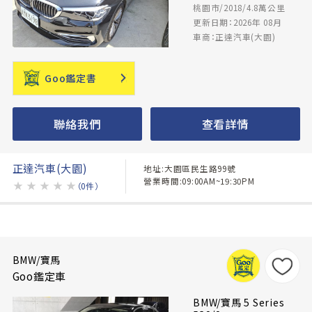
桃園市/2018/4.8萬公里
更新日期：2026年 08月
車商：正達汽車(大園)
Goo鑑定書
聯絡我們
查看詳情
正達汽車(大園)
地址:大園區民生路99號
營業時間:09:00AM~19:30PM
★
★
★
★
★
（0件）
BMW/寶馬
Goo鑑定車
BMW/寶馬 5 Series