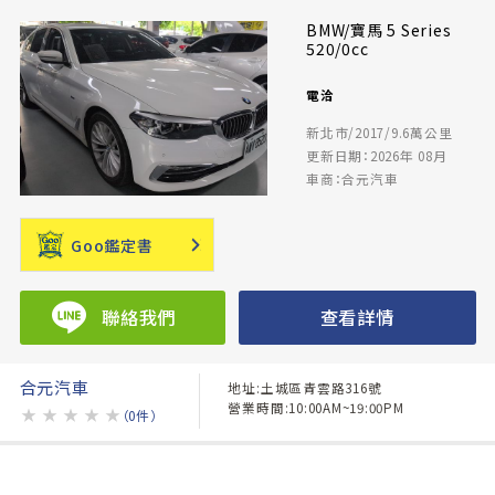
BMW/寶馬 5 Series
520/0cc
電洽
新北市/2017/9.6萬公里
更新日期：2026年 08月
車商：合元汽車
Goo鑑定書
聯絡我們
查看詳情
合元汽車
地址:土城區青雲路316號
營業時間:10:00AM~19:00PM
★
★
★
★
★
（0件）