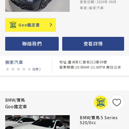
更新日期：2026年 08月
車商：宸家汽車
Goo鑑定書
聯絡我們
查看詳情
宸家汽車
地址:蘆洲區仁愛街212巷30號
營業時間:10:00AM~21:00PM 周日公休
★
★
★
★
★
（0件）
BMW/寶馬
Goo鑑定車
BMW/寶馬 5 Series
520/0cc