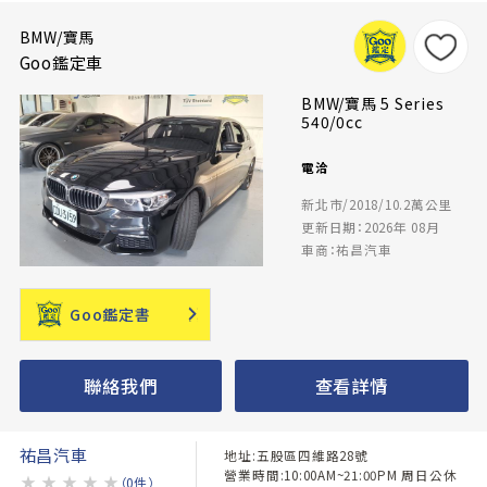
BMW/寶馬
Goo鑑定車
BMW/寶馬 5 Series
540/0cc
電洽
新北市/2018/10.2萬公里
更新日期：2026年 08月
車商：祐昌汽車
Goo鑑定書
聯絡我們
查看詳情
祐昌汽車
地址:五股區四維路28號
營業時間:10:00AM~21:00PM 周日公休
★
★
★
★
★
（0件）