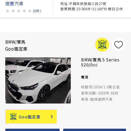
億豐汽車
地址:平鎮區民族路三段27號
營業時間:10:00AM~21:00PM 周日公休
★
★
★
★
★
（0件）
BMW/寶馬
Goo鑑定車
BMW/寶馬 5 Series
520/0cc
電洽
桃園市/2024/1.5萬公里
更新日期：2026年 08月
車商：圓達國際汽車
Goo鑑定書