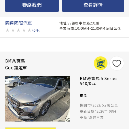
聯絡我們
查看詳情
圓達國際汽車
地址:八德區中華路231號
營業時間:10:00AM~21:00PM 周日公休
★
★
★
★
★
（0件）
BMW/寶馬
Goo鑑定車
BMW/寶馬 5 Series
540/0cc
電洽
桃園市/2023/5.7萬公里
更新日期：2026年 08月
車商：鴻邑車業