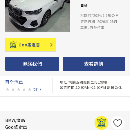
電洽
桃園市/2024/1.6萬公里
更新日期：2026年 08月
車商：冠全汽車
Goo鑑定書
聯絡我們
查看詳情
冠全汽車
地址:桃園區國際路二段198號
營業時間:10:00AM~21:00PM 周日公休
★
★
★
★
★
（0件）
BMW/寶馬
Goo鑑定車