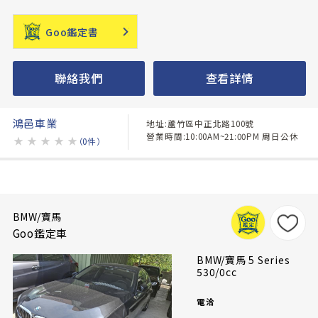
Goo鑑定書
聯絡我們
查看詳情
鴻邑車業
地址:蘆竹區中正北路100號
營業時間:10:00AM~21:00PM 周日公休
★
★
★
★
★
（0件）
BMW/寶馬
Goo鑑定車
BMW/寶馬 5 Series
530/0cc
電洽