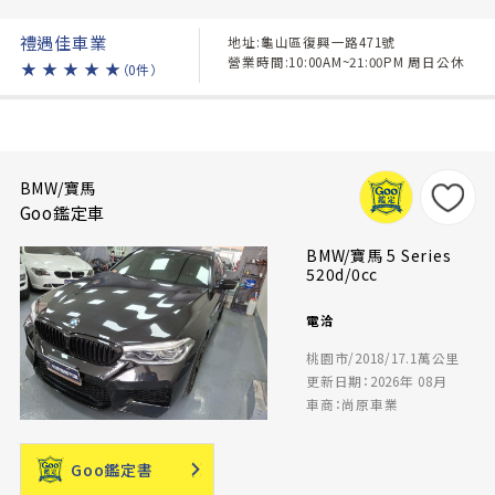
禮遇佳車業
地址:龜山區復興一路471號
營業時間:10:00AM~21:00PM 周日公休
★
★
★
★
★
（0件）
BMW/寶馬
Goo鑑定車
BMW/寶馬 5 Series
520d/0cc
電洽
桃園市/2018/17.1萬公里
更新日期：2026年 08月
車商：尚原車業
Goo鑑定書