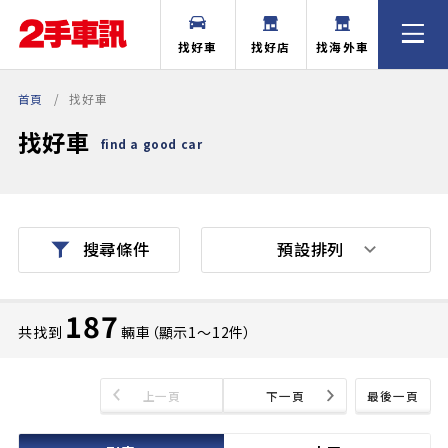
找好車
找好店
找海外車
首頁
找好車
找好車
find a good car
預設排列
搜尋條件
187
共找到
輛車（顯示1〜12件）
上一頁
下一頁
最後一頁