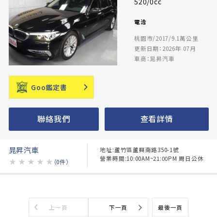
520/0cc
電洽
桃園市/2017/9.1萬公里
更新日期：2026年 07月
車商：晁昇汽車
Goo鑑定書
聯絡我們
查看詳情
晁昇汽車
地址:蘆竹區蘆興南路350-1號
營業時間:10:00AM~21:00PM 周日公休
★
★
★
★
★
（0件）
上一頁
下一頁
最後一頁