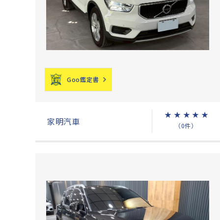
Goo鑑定書
★
★
★
★
★
家明汽車
（0件）