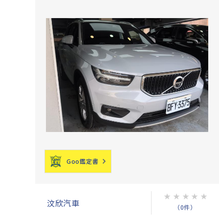
Goo鑑定書
★
★
★
★
★
汶欣汽車
（0件）