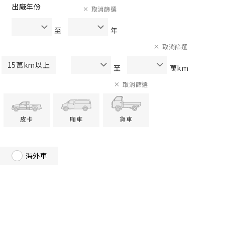
出廠年份
取消篩選
至
年
取消篩選
15萬km以上
至
萬km
取消篩選
皮卡
廂車
貨車
海外車