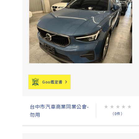
Goo鑑定書
台中市汽車商業同業公會-
★
★
★
★
★
（0件）
勿用