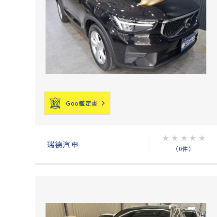
Goo鑑定書
★
★
★
★
★
瑞德汽車
（0件）