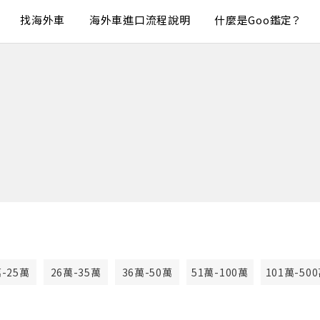
找海外車
海外車進口流程說明
什麼是Goo鑑定？
萬-25萬
26萬-35萬
36萬-50萬
51萬-100萬
101萬-50