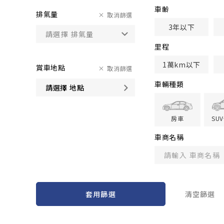
車齢
排氣量
取消篩選
3年以下
里程
1萬km以下
賞車地點
取消篩選
車輛種類
請選擇 地點
房車
SU
車商名稱
套用篩選
清空篩選