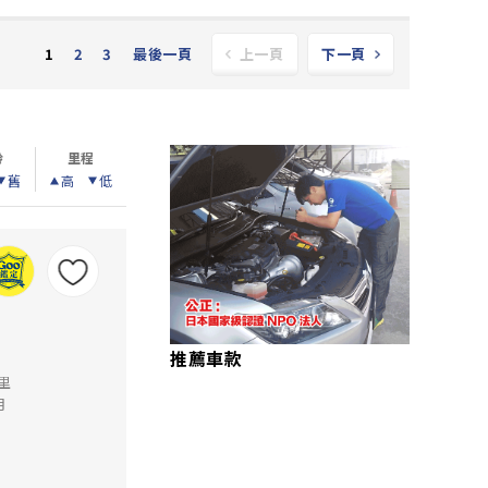
2
3
最後一頁
1
上一頁
下一頁
齡
里程
舊
高
低
推薦車款
公里
月