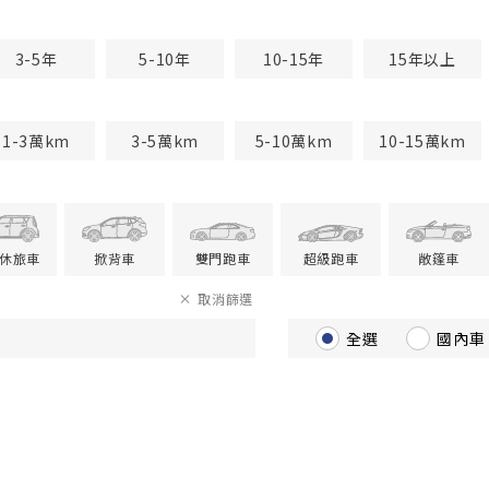
3-5年
5-10年
10-15年
15年以上
1-3萬km
3-5萬km
5-10萬km
10-15萬km
V休旅車
掀背車
雙門跑車
超級跑車
敞篷車
取消篩選
全選
國內車