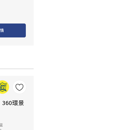
情
｜360環景
公里