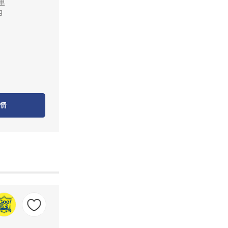
公里
月
情