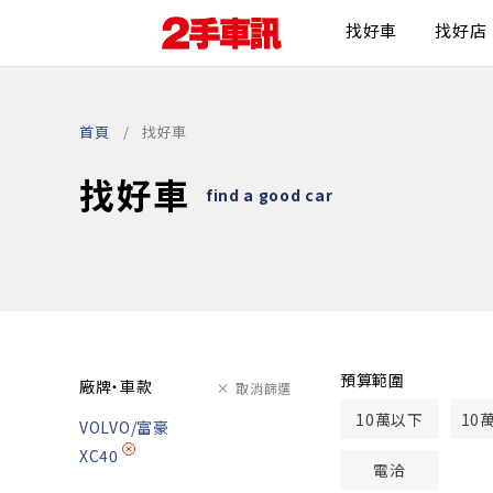
找好車
找好店
首頁
找好車
找好車
find a good car
預算範圍
廠牌・車款
取消篩選
10萬以下
10
VOLVO/富豪
XC40
電洽