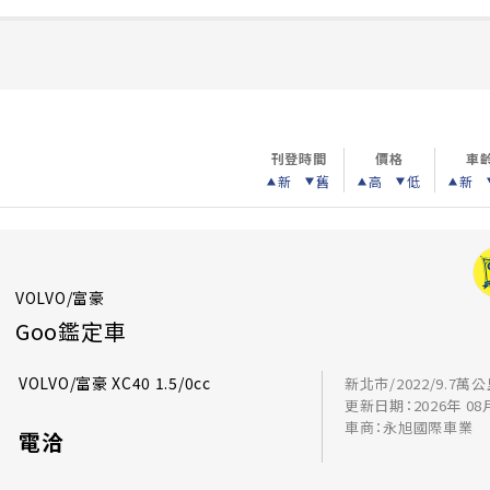
刊登時間
價格
車
新
舊
高
低
新
VOLVO/富豪
Goo鑑定車
VOLVO/富豪 XC40 1.5/0cc
新北市/2022/9.7萬
更新日期：2026年 08
車商：永旭國際車業
電洽