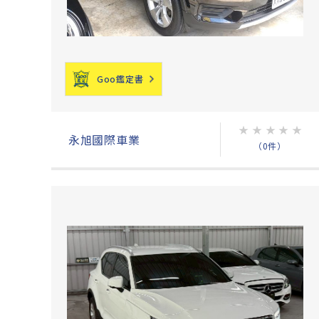
Goo鑑定書
★
★
★
★
★
永旭國際車業
（0件）