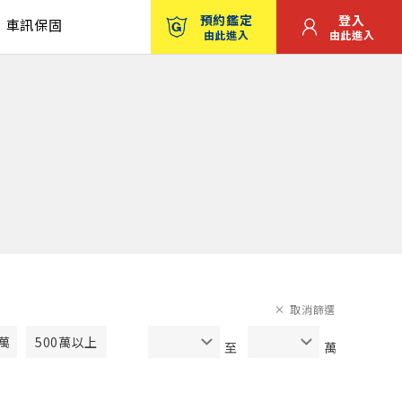
預約鑑定
登入
車訊保固
由此進入
由此進入
取消篩選
0萬
500萬以上
至
萬