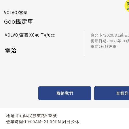
VOLVO/富豪
Goo鑑定車
VOLVO/富豪 XC40 T4/0cc
台北市/2020/8.1萬
更新日期：2026年 08
車商：汶欣汽車
電洽
聯絡我們
查看詳
地址:中山區民族東路538號
營業時間:10:00AM~21:00PM 周日公休