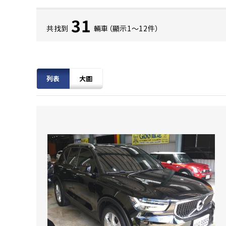
31
共找到
輛車（顯示1〜12件）
列表
大圖