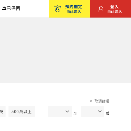
預約鑑定
登入
車訊保固
由此進入
由此進入
取消篩選
0萬
500萬以上
至
萬