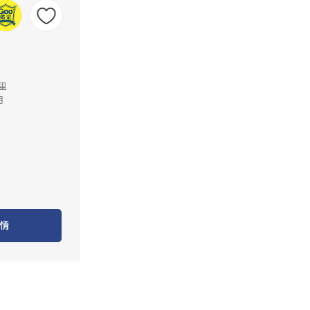
公里
月
情