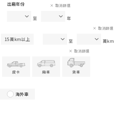
出廠年份
取消篩選
至
年
取消篩選
15萬km以上
至
萬km
取消篩選
皮卡
廂車
貨車
海外車