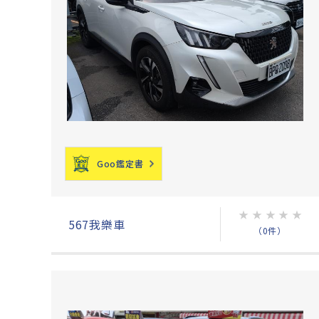
Goo鑑定書
★
★
★
★
★
567我樂車
（0件）