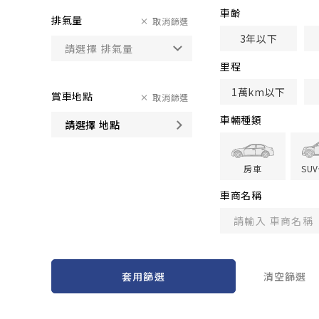
車齢
排氣量
取消篩選
3年以下
里程
1萬km以下
賞車地點
取消篩選
車輛種類
請選擇 地點
房車
SU
車商名稱
套用篩選
清空篩選