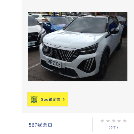
Goo鑑定書
★
★
★
★
★
567我樂車
（0件）