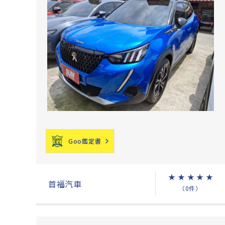
Goo鑑定書
★
★
★
★
★
首福汽車
（0件）