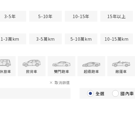
3-5年
5-10年
10-15年
15年以上
1-3萬km
3-5萬km
5-10萬km
10-15萬km
V休旅車
掀背車
雙門跑車
超級跑車
敞篷車
取消篩選
全選
國內車