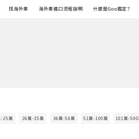
找海外車
海外車進口流程說明
什麼是Goo鑑定？
萬-25萬
26萬-35萬
36萬-50萬
51萬-100萬
101萬-50