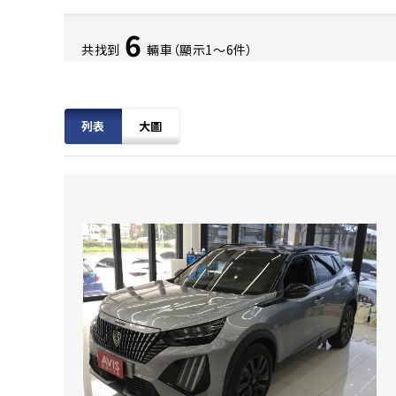
6
共找到
輛車（顯示1〜6件）
列表
大圖