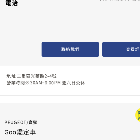
電洽
聯絡我們
查看詳
地址:三重區光華路2-4號
營業時間:8:30AM~6:00PM 週六日公休
PEUGEOT/寶獅
Goo鑑定車