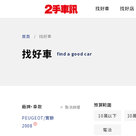
找好車
找好店
首頁
找好車
找好車
find a good car
預算範圍
廠牌・車款
取消篩選
10萬以下
10
PEUGEOT/寶獅
2008
電洽