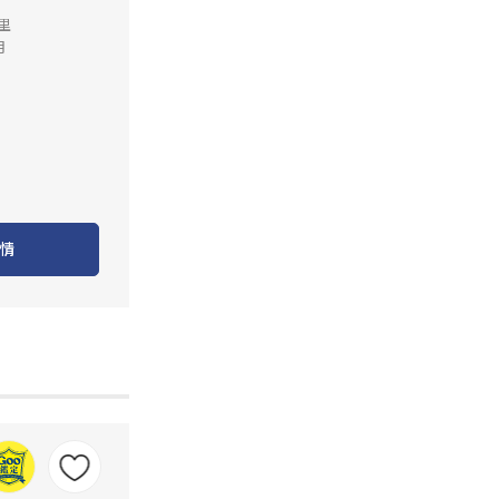
公里
月
情