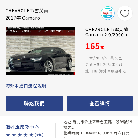
CHEVROLET/雪芙蘭
2017年 Camaro
CHEVROLET/雪芙蘭
Camaro 2.0/2000cc
165
萬
日本/2017/5.5萬公里
更新日期：2025年 07月
進口商：海外車服務中心
海外車進口流程說明
聯絡我們
查看詳情
地址:新北市汐止區新台五路一段99號19
海外車服務中心
樓之2
營業時間:10:00AM~18:00PM 周六日公
★
★
★
★
★
（0件）