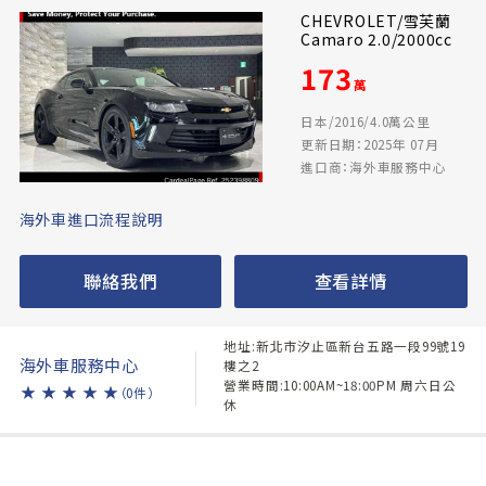
CHEVROLET/雪芙蘭
Camaro 2.0/2000cc
173
萬
日本/2016/4.0萬公里
更新日期：2025年 07月
進口商：海外車服務中心
海外車進口流程說明
聯絡我們
查看詳情
地址:新北市汐止區新台五路一段99號19
海外車服務中心
樓之2
營業時間:10:00AM~18:00PM 周六日公
★
★
★
★
★
（0件）
休