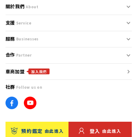
關於我們
About
支援
刊登規範
Service
服務
支援中心
服務條款
Businesses
合作
什麼是Goo鑑定？
聯絡我們
免責聲明
Partner
車商加盟
合作夥伴
找好車
隱私權政策
加入我們
社群
Follow us on
廣告合作
找好店
團隊
找海外車
車訊網
消費者評價
台灣優良中古車商大獎
預約鑑定
登入
由此進入
由此進入