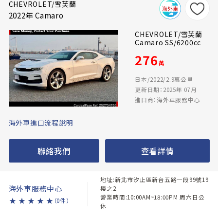
CHEVROLET/雪芙蘭
2022年 Camaro
CHEVROLET/雪芙蘭
Camaro SS/6200cc
276
萬
日本/2022/2.9萬公里
更新日期：2025年 07月
進口商：海外車服務中心
海外車進口流程說明
聯絡我們
查看詳情
地址:新北市汐止區新台五路一段99號19
海外車服務中心
樓之2
營業時間:10:00AM~18:00PM 周六日公
★
★
★
★
★
（0件）
休