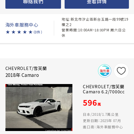
聯絡我們
查看詳情
地址:新北市汐止區新台五路一段99號19
海外車服務中心
樓之2
營業時間:10:00AM~18:00PM 周六日公
★
★
★
★
★
（0件）
休
CHEVROLET/雪芙蘭
2018年 Camaro
CHEVROLET/雪芙蘭
Camaro 6.2/7000cc
596
萬
日本/2018/1.7萬公里
更新日期：2025年 07月
進口商：海外車服務中心