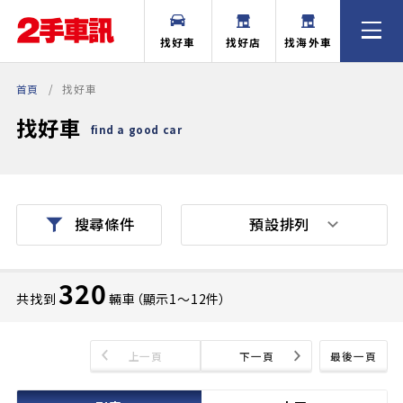
找好車
找好店
找海外車
首頁
找好車
找好車
find a good car
預設排列
搜尋條件
320
共找到
輛車（顯示1〜12件）
上一頁
下一頁
最後一頁