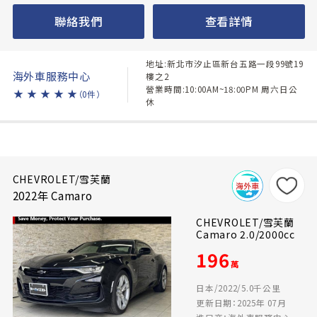
聯絡我們
查看詳情
地址:新北市汐止區新台五路一段99號19
海外車服務中心
樓之2
營業時間:10:00AM~18:00PM 周六日公
★
★
★
★
★
（0件）
休
CHEVROLET/雪芙蘭
2022年 Camaro
CHEVROLET/雪芙蘭
Camaro 2.0/2000cc
196
萬
日本/2022/5.0千公里
更新日期：2025年 07月