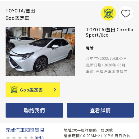
TOYOTA/豐田
Goo鑑定車
TOYOTA/豐田 Corolla
Sport/0cc
電洽
台中市/2022/7.4萬公里
更新日期：2026年 06月
車商：元威汽車國際貿易
Goo鑑定書
聯絡我們
查看詳情
元威汽車國際貿易
地址:太平區祥順路一段20號
營業時間:10:00AM~21:00PM 周日公休
★
★
★
★
★
（0件）