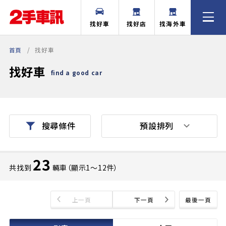
找好車
找好店
找海外車
首頁
找好車
找好車
find a good car
預設排列
搜尋條件
23
共找到
輛車（顯示1〜12件）
上一頁
下一頁
最後一頁