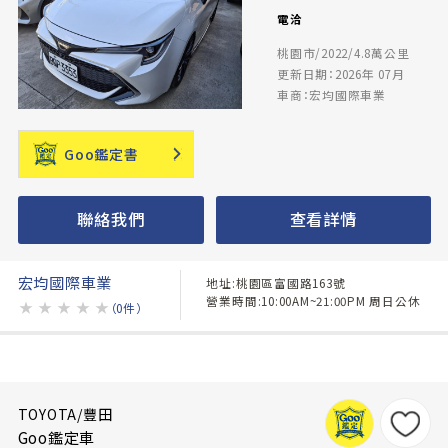
電洽
桃園市/2022/4.8萬公里
更新日期：2026年 07月
車商：宏均國際車業
Goo鑑定書
聯絡我們
查看詳情
宏均國際車業
地址:桃園區富國路163號
營業時間:10:00AM~21:00PM 周日公休
★
★
★
★
★
（0件）
TOYOTA/豐田
Goo鑑定車