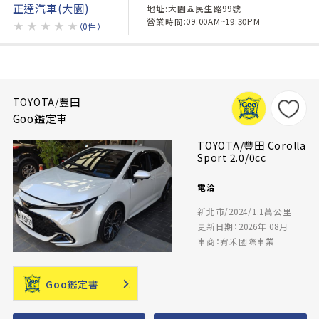
正達汽車(大園)
地址:大園區民生路99號
營業時間:09:00AM~19:30PM
★
★
★
★
★
（0件）
TOYOTA/豐田
Goo鑑定車
TOYOTA/豐田 Corolla
Sport 2.0/0cc
電洽
新北市/2024/1.1萬公里
更新日期：2026年 08月
車商：宥禾國際車業
Goo鑑定書