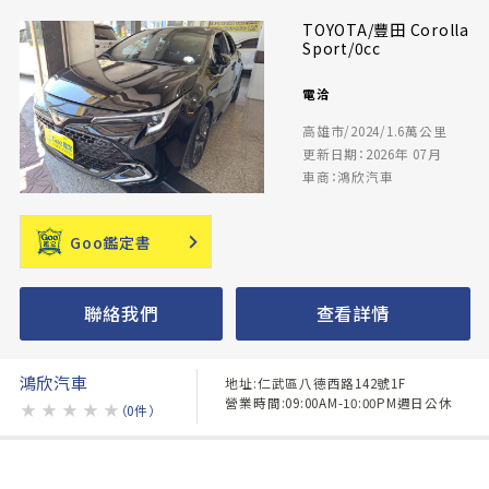
TOYOTA/豐田 Corolla
Sport/0cc
電洽
高雄市/2024/1.6萬公里
更新日期：2026年 07月
車商：鴻欣汽車
Goo鑑定書
聯絡我們
查看詳情
鴻欣汽車
地址:仁武區八德西路142號1F
營業時間:09:00AM-10:00PM週日公休
★
★
★
★
★
（0件）