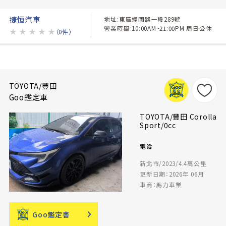
捷恒汽車
地址:東區經國路一段289號
營業時間:10:00AM~21:00PM 周日公休
★
★
★
★
★
（0件）
TOYOTA/豐田
Goo鑑定車
TOYOTA/豐田 Corolla
Sport/0cc
電洽
新北市/2023/4.4萬公里
更新日期：2026年 06月
車商：馬力車業
Goo鑑定書