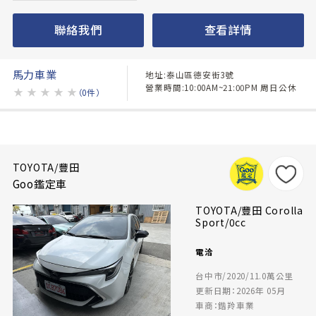
聯絡我們
查看詳情
馬力車業
地址:泰山區德安街3號
營業時間:10:00AM~21:00PM 周日公休
★
★
★
★
★
（0件）
TOYOTA/豐田
Goo鑑定車
TOYOTA/豐田 Corolla
Sport/0cc
電洽
台中市/2020/11.0萬公里
更新日期：2026年 05月
車商：鍇羚車業