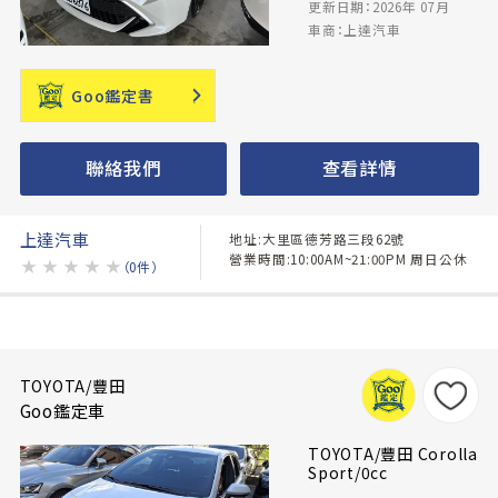
更新日期：2026年 07月
車商：上達汽車
Goo鑑定書
聯絡我們
查看詳情
上達汽車
地址:大里區德芳路三段62號
營業時間:10:00AM~21:00PM 周日公休
★
★
★
★
★
（0件）
TOYOTA/豐田
Goo鑑定車
TOYOTA/豐田 Corolla
Sport/0cc