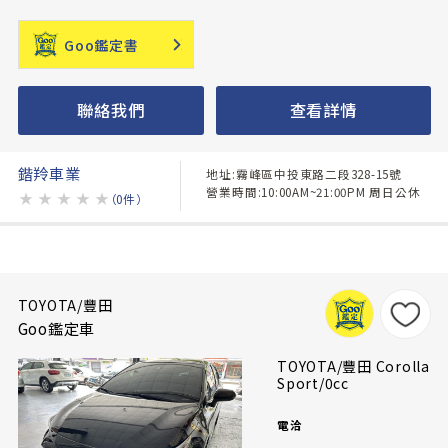
Goo鑑定書
聯絡我們
查看詳情
鍇羚車業
地址:霧峰區中投東路二段328-15號
營業時間:10:00AM~21:00PM 周日公休
★
★
★
★
★
（0件）
TOYOTA/豐田
Goo鑑定車
TOYOTA/豐田 Corolla
Sport/0cc
電洽