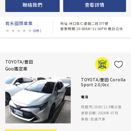
聯絡我們
查看詳情
宥禾國際車業
地址:林口區仁愛路二段377號
營業時間:10:00AM~21:00PM 周日公休
★
★
★
★
★
（0件）
TOYOTA/豐田
Goo鑑定車
TOYOTA/豐田 Corolla
Sport 2.0/0cc
電洽
桃園市/2020/11.9萬公里
更新日期：2026年 07月
車商：百達汽車