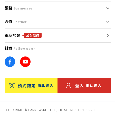
服務
支援中心
服務條款
Businesses
合作
什麼是Goo鑑定？
聯絡我們
免責聲明
Partner
車商加盟
合作夥伴
找好車
隱私權政策
加入我們
社群
Follow us on
廣告合作
找好店
團隊
找海外車
車訊網
消費者評價
台灣優良中古車商大獎
預約鑑定
登入
由此進入
由此進入
保固
收費服務
COPYRIGHT© CARNEWSNET CO.,LTD. ALL RIGHT RESERVED.