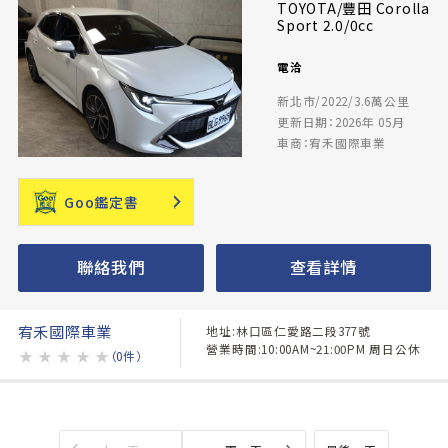
TOYOTA/豐田 Corolla
Sport 2.0/0cc
電洽
新北市/2022/3.6萬公里
更新日期：2026年 05月
車商：宥禾國際車業
Goo鑑定書
聯絡我們
查看詳情
宥禾國際車業
地址:林口區仁愛路二段377號
營業時間:10:00AM~21:00PM 周日公休
★
★
★
★
★
（0件）