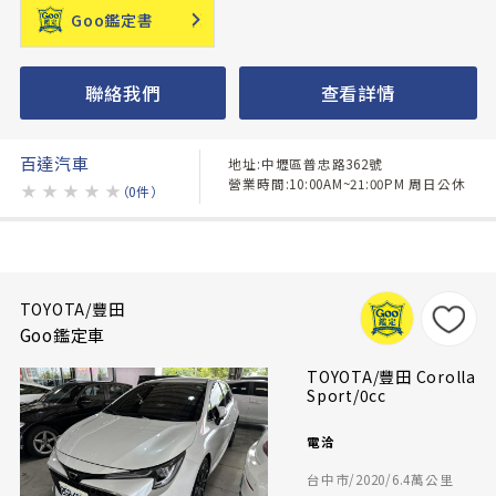
Goo鑑定書
聯絡我們
查看詳情
百達汽車
地址:中壢區普忠路362號
營業時間:10:00AM~21:00PM 周日公休
★
★
★
★
★
（0件）
TOYOTA/豐田
Goo鑑定車
TOYOTA/豐田 Corolla
Sport/0cc
電洽
台中市/2020/6.4萬公里