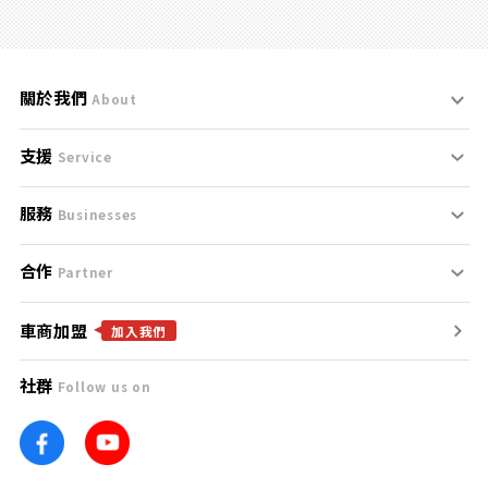
關於我們
About
支援
刊登規範
Service
服務
支援中心
服務條款
Businesses
合作
什麼是Goo鑑定？
聯絡我們
免責聲明
Partner
車商加盟
合作夥伴
找好車
隱私權政策
加入我們
社群
Follow us on
廣告合作
找好店
團隊
找海外車
車訊網