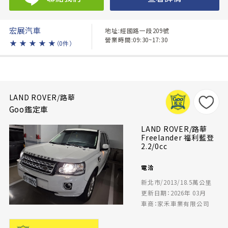
宏展汽車
地址:經國路一段209號
營業時間:09:30~17:30
★
★
★
★
★
（0件）
LAND ROVER/路華
Goo鑑定車
LAND ROVER/路華
Freelander 福利藍登
2.2/0cc
電洽
新北市/2013/18.5萬公里
更新日期：2026年 03月
車商：家禾車業有限公司