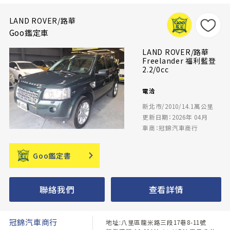
LAND ROVER/路華
Goo鑑定車
LAND ROVER/路華
Freelander 福利藍登
2.2/0cc
電洽
新北市/2010/14.1萬公里
更新日期：2026年 04月
車商：冠錦汽車商行
Goo鑑定書
聯絡我們
查看詳情
冠錦汽車商行
地址:八里區龍米路三段17巷8-11號