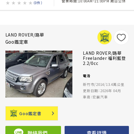
營業時間:10:00AM~21:00PM 周日公休
★
★
★
★
★
（0件）
LAND ROVER/路華
Goo鑑定車
LAND ROVER/路華
Freelander 福利藍登
2.2/0cc
電洽
新竹市/2014/13.4萬公里
更新日期：2026年 04月
車商：宏展汽車
Goo鑑定書
聯絡我們
查看詳情