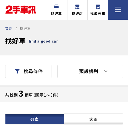
找好車
找好店
找海外車
首頁
找好車
找好車
find a good car
預設排列
搜尋條件
3
共找到
輛車（顯示1〜3件）
列表
大圖