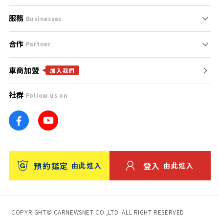
服務
支援中心
服務條款
Businesses
合作
什麼是Goo鑑定？
聯絡我們
免責聲明
Partner
車商加盟
合作夥伴
找好車
隱私權政策
加入我們
社群
Follow us on
廣告合作
找好店
團隊
找海外車
車訊網
消費者評價
台灣優良中古車商大獎
預約鑑定
登入
由此進入
由此進入
保固
收費服務
COPYRIGHT© CARNEWSNET CO.,LTD. ALL RIGHT RESERVED.