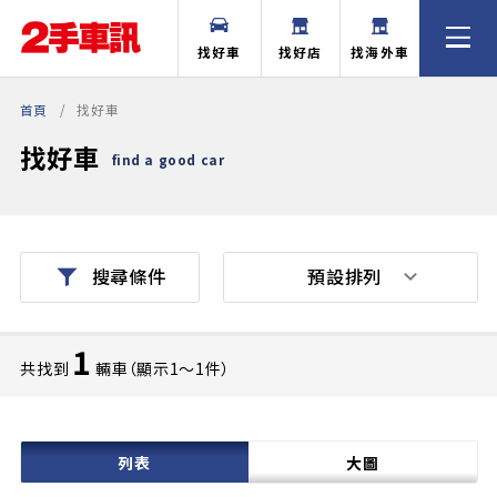
找好車
找好店
找海外車
首頁
找好車
找好車
find a good car
預設排列
搜尋條件
1
共找到
輛車（顯示1〜1件）
列表
大圖