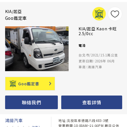
KIA/起亞
Goo鑑定車
KIA/起亞 Kaon 卡旺
2.5/0cc
電洽
台北市/2021/15.1萬公里
更新日期：2026年 06月
車商：鴻揚汽車
Goo鑑定書
聯絡我們
查看詳情
鴻揚汽車
地址:北投區承德路六段483-3號
營業時間:10:00AM~21:00PM 周日公休