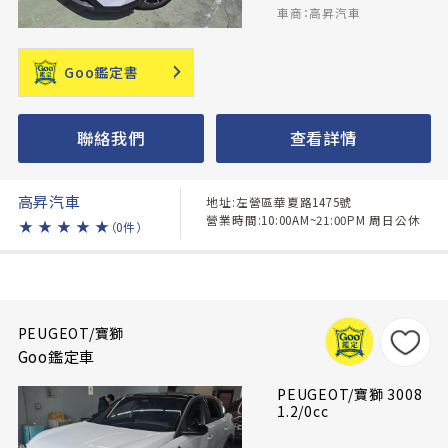
車商：高昇汽車
Goo鑑定書
聯絡我們
查看詳情
高昇汽車
地址:左營區華夏路1475號
營業時間:10:00AM~21:00PM 周日公休
★
★
★
★
★
（0件）
PEUGEOT/寶獅
Goo鑑定車
PEUGEOT/寶獅 3008
1.2/0cc