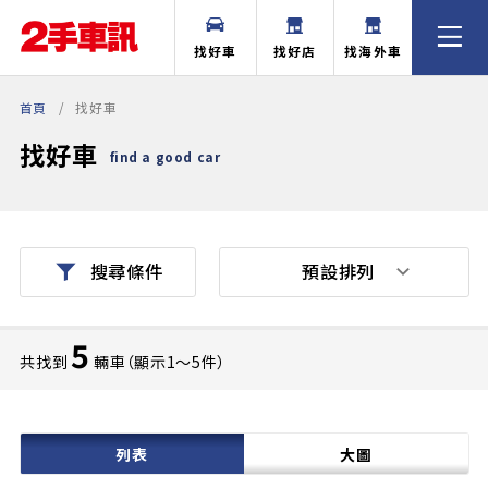
找好車
找好店
找海外車
首頁
找好車
找好車
find a good car
預設排列
搜尋條件
5
共找到
輛車（顯示1〜5件）
列表
大圖