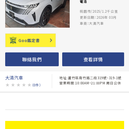
電洽
桃園市/2025/1.2千公里
更新日期：2026年 03月
車商：大清汽車
Goo鑑定書
聯絡我們
查看詳情
大清汽車
地址:蘆竹區南竹路二段319號、319-1號
營業時間:10:00AM~21:00PM 周日公休
★
★
★
★
★
（0件）