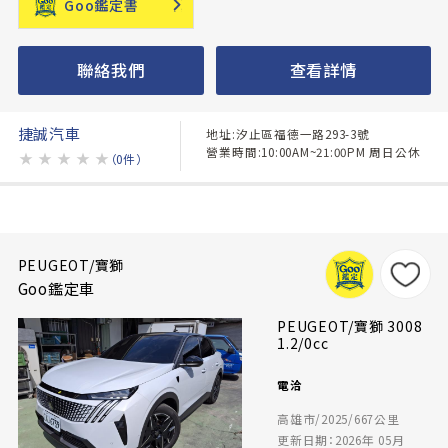
Goo鑑定書
聯絡我們
查看詳情
捷誠汽車
地址:汐止區福德一路293-3號
營業時間:10:00AM~21:00PM 周日公休
★
★
★
★
★
（0件）
PEUGEOT/寶獅
Goo鑑定車
PEUGEOT/寶獅 3008
1.2/0cc
電洽
高雄市/2025/667公里
更新日期：2026年 05月