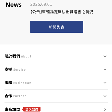
News
2025.09.01
【公告】車輛鑑定無法出具證書之情況
新聞列表
關於我們
About
支援
刊登規範
Service
服務
支援中心
服務條款
Businesses
合作
什麼是Goo鑑定？
聯絡我們
免責聲明
Partner
車商加盟
合作夥伴
找好車
隱私權政策
加入我們