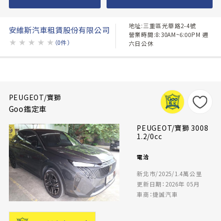
地址:三重區光華路2-4號
安維斯汽車租賃股份有限公司
營業時間:8:30AM~6:00PM 週
★
★
★
★
★
（0件）
六日公休
PEUGEOT/寶獅
Goo鑑定車
PEUGEOT/寶獅 3008
1.2/0cc
電洽
新北市/2025/1.4萬公里
更新日期：2026年 05月
車商：捷誠汽車