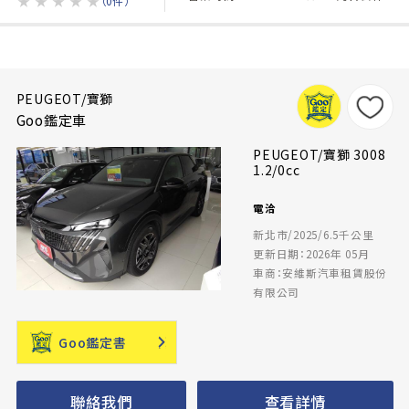
★
★
★
★
★
（0件）
PEUGEOT/寶獅
Goo鑑定車
PEUGEOT/寶獅 3008
1.2/0cc
電洽
新北市/2025/6.5千公里
更新日期：2026年 05月
車商：安維斯汽車租賃股份
有限公司
Goo鑑定書
聯絡我們
查看詳情