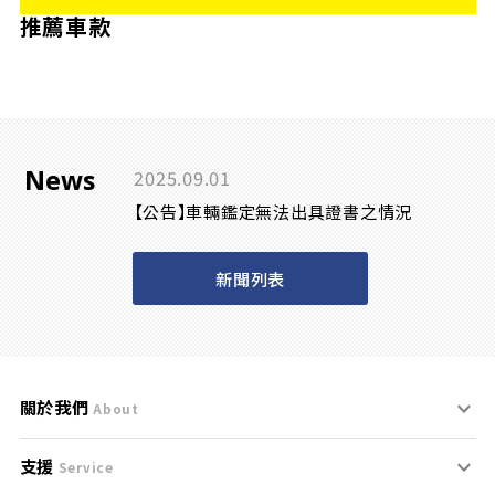
推薦車款
News
2025.09.01
【公告】車輛鑑定無法出具證書之情況
新聞列表
關於我們
About
支援
刊登規範
Service