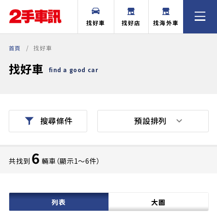
找好車
找好店
找海外車
首頁
找好車
找好車
find a good car
預設排列
搜尋條件
6
共找到
輛車（顯示1〜6件）
列表
大圖