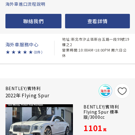
海外車進口流程說明
聯絡我們
查看詳情
地址:新北市汐止區新台五路一段99號19
海外車服務中心
樓之2
營業時間:10:00AM~18:00PM 周六日公
★
★
★
★
★
（0件）
休
BENTLEY/賓特利
2022年 Flying Spur
BENTLEY/賓特利
Flying Spur 標準
版/3000cc
1101
萬