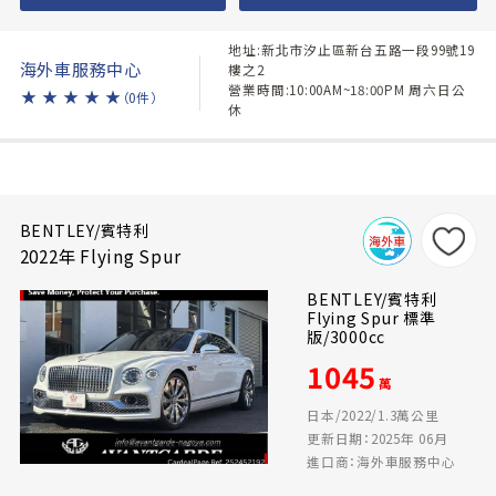
地址:新北市汐止區新台五路一段99號19
海外車服務中心
樓之2
營業時間:10:00AM~18:00PM 周六日公
★
★
★
★
★
（0件）
休
BENTLEY/賓特利
2022年 Flying Spur
BENTLEY/賓特利
Flying Spur 標準
版/3000cc
1045
萬
日本/2022/1.3萬公里
更新日期：2025年 06月
進口商：海外車服務中心