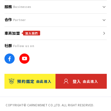
服務
支援中心
服務條款
Businesses
合作
什麼是Goo鑑定？
聯絡我們
免責聲明
Partner
車商加盟
合作夥伴
找好車
隱私權政策
加入我們
社群
Follow us on
廣告合作
找好店
團隊
找海外車
車訊網
消費者評價
台灣優良中古車商大獎
預約鑑定
登入
由此進入
由此進入
保固
收費服務
COPYRIGHT© CARNEWSNET CO.,LTD. ALL RIGHT RESERVED.