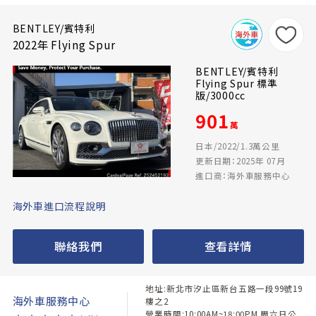
BENTLEY/賓特利
2022年 Flying Spur
BENTLEY/賓特利
Flying Spur 標準
版/3000cc
901
萬
日本/2022/1.3萬公里
更新日期：2025年 07月
進口商：海外車服務中心
海外車進口流程說明
聯絡我們
查看詳情
地址:新北市汐止區新台五路一段99號19
海外車服務中心
樓之2
營業時間:10:00AM~18:00PM 周六日公