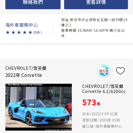
聯絡我們
查看詳情
地址:新北市汐止區新台五路一段99號19
海外車服務中心
樓之2
營業時間:10:00AM~18:00PM 周六日公
★
★
★
★
★
（0件）
休
CHEVROLET/雪芙蘭
2022年 Corvette
CHEVROLET/雪芙蘭
Corvette 6.2/6200cc
573
萬
日本/2022/9.0千公里
更新日期：2025年 05月
進口商：海外車服務中心