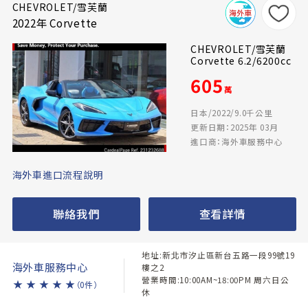
CHEVROLET/雪芙蘭
2022年 Corvette
CHEVROLET/雪芙蘭
Corvette 6.2/6200cc
605
萬
日本/2022/9.0千公里
更新日期：2025年 03月
進口商：海外車服務中心
海外車進口流程說明
聯絡我們
查看詳情
地址:新北市汐止區新台五路一段99號19
海外車服務中心
樓之2
營業時間:10:00AM~18:00PM 周六日公
★
★
★
★
★
（0件）
休