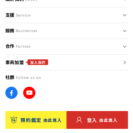
支援
刊登規範
Service
服務
支援中心
服務條款
Businesses
合作
什麼是Goo鑑定？
聯絡我們
免責聲明
Partner
車商加盟
合作夥伴
找好車
隱私權政策
加入我們
社群
Follow us on
廣告合作
找好店
團隊
找海外車
車訊網
消費者評價
台灣優良中古車商大獎
預約鑑定
登入
由此進入
由此進入
保固