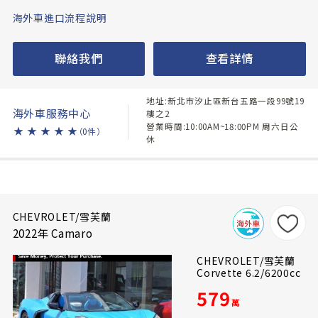
海外車進口流程說明
聯絡我們
查看詳情
地址:新北市汐止區新台五路一段99號19
海外車服務中心
樓之2
營業時間:10:00AM~18:00PM 周六日公
★
★
★
★
★
（0件）
休
CHEVROLET/雪芙蘭
2022年 Camaro
CHEVROLET/雪芙蘭
Corvette 6.2/6200cc
579
萬