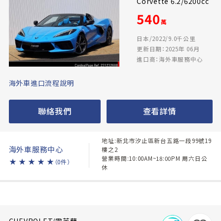
Corvette 6.2/6200cc
540
萬
日本/2022/9.0千公里
更新日期：2025年 06月
進口商：海外車服務中心
海外車進口流程說明
聯絡我們
查看詳情
地址:新北市汐止區新台五路一段99號19
海外車服務中心
樓之2
營業時間:10:00AM~18:00PM 周六日公
★
★
★
★
★
（0件）
休