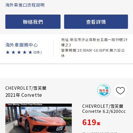
海外車進口流程說明
聯絡我們
查看詳情
地址:新北市汐止區新台五路一段99號19
海外車服務中心
樓之2
營業時間:10:00AM~18:00PM 周六日公
★
★
★
★
★
（0件）
休
CHEVROLET/雪芙蘭
2021年 Corvette
CHEVROLET/雪芙蘭
Corvette 6.2/6200cc
619
萬