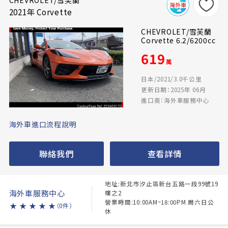
CHEVROLET/雪芙蘭
2021年 Corvette
CHEVROLET/雪芙蘭
Corvette 6.2/6200cc
619
萬
日本/2021/3.0千公里
更新日期：2025年 06月
進口商：海外車服務中心
海外車進口流程說明
聯絡我們
查看詳情
地址:新北市汐止區新台五路一段99號19
海外車服務中心
樓之2
營業時間:10:00AM~18:00PM 周六日公
★
★
★
★
★
（0件）
休