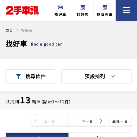
找好車
找好店
找海外車
首頁
找好車
找好車
find a good car
預設排列
搜尋條件
13
共找到
輛車（顯示1〜12件）
上一頁
下一頁
最後一頁