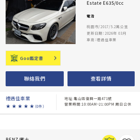
Estate E63S/0cc
電洽
桃園市/2017/5.2萬公里
更新日期：2026年 03月
車商：禮遇佳車業
Goo鑑定書
聯絡我們
查看詳情
禮遇佳車業
地址:龜山區復興一路471號
營業時間:10:00AM~21:00PM 周日公休
★
★
★
★
★
（0件）
BENZ/賓士