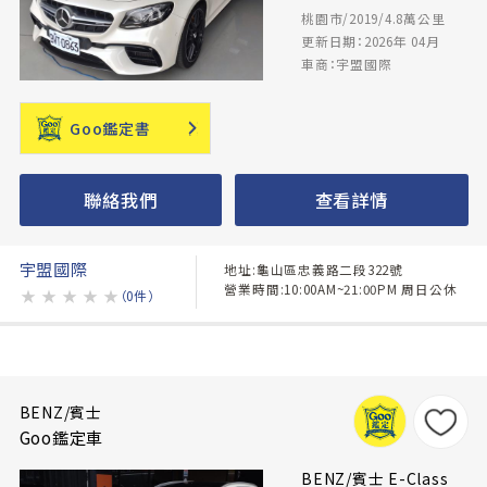
桃園市/2019/4.8萬公里
更新日期：2026年 04月
車商：宇盟國際
Goo鑑定書
聯絡我們
查看詳情
宇盟國際
地址:龜山區忠義路二段322號
營業時間:10:00AM~21:00PM 周日公休
★
★
★
★
★
（0件）
BENZ/賓士
Goo鑑定車
BENZ/賓士 E-Class