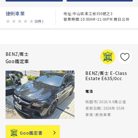
捷俐車業
地址:中山區濱江街350號之3
營業時間:10:00AM~21:00PM 周日公休
★
★
★
★
★
（0件）
BENZ/賓士
Goo鑑定車
BENZ/賓士 E-Class
Estate E63S/0cc
電洽
桃園市/2018/6.9萬公里
更新日期：2026年 05月
車商：乘飛車業
Goo鑑定書