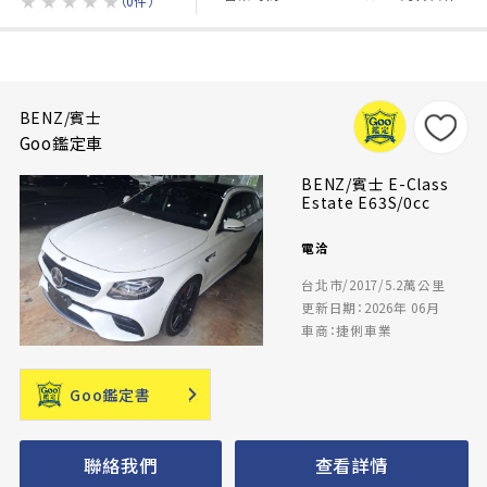
★
★
★
★
★
（0件）
BENZ/賓士
Goo鑑定車
BENZ/賓士 E-Class
Estate E63S/0cc
電洽
台北市/2017/5.2萬公里
更新日期：2026年 06月
車商：捷俐車業
Goo鑑定書
聯絡我們
查看詳情