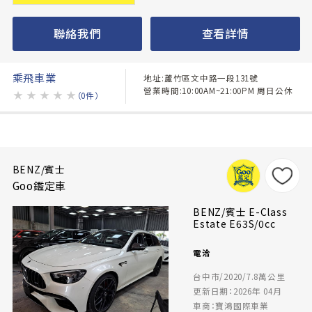
聯絡我們
查看詳情
乘飛車業
地址:蘆竹區文中路一段131號
營業時間:10:00AM~21:00PM 周日公休
★
★
★
★
★
（0件）
BENZ/賓士
Goo鑑定車
BENZ/賓士 E-Class
Estate E63S/0cc
電洽
台中市/2020/7.8萬公里
更新日期：2026年 04月
車商：寶鴻國際車業