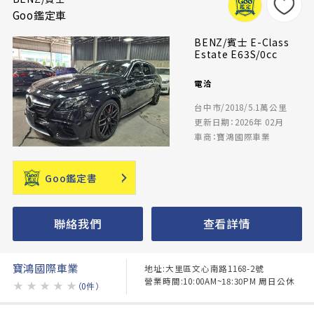
Goo鑑定車
BENZ/賓士 E-Class
Estate E63S/0cc
電洽
台中市/2018/5.1萬公里
更新日期：2026年 02月
車商：寶鴻國際車業
Goo鑑定書
聯絡我們
查看詳情
寶鴻國際車業
地址:大里區文心南路1168-2號
營業時間:10:00AM~18:30PM 周日公休
★
★
★
★
★
（0件）