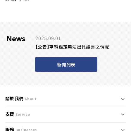
News
2025.09.01
【公告】車輛鑑定無法出具證書之情況
新聞列表
關於我們
About
支援
刊登規範
Service
服務
支援中心
服務條款
Businesses