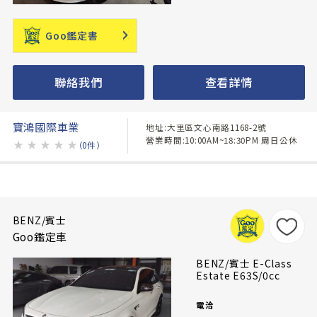
Goo鑑定書
聯絡我們
查看詳情
寶鴻國際車業
地址:大里區文心南路1168-2號
營業時間:10:00AM~18:30PM 周日公休
★
★
★
★
★
（0件）
BENZ/賓士
Goo鑑定車
BENZ/賓士 E-Class
Estate E63S/0cc
電洽