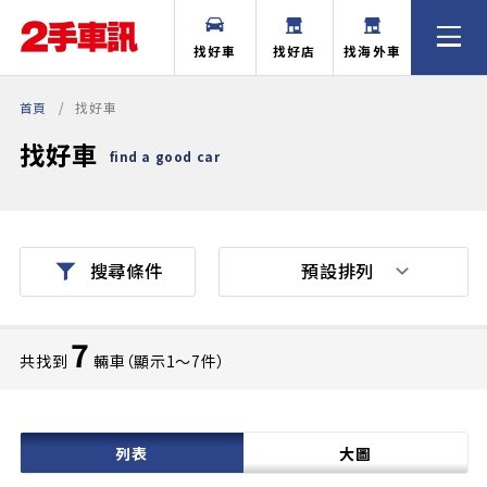
找好車
找好店
找海外車
首頁
找好車
找好車
find a good car
預設排列
搜尋條件
7
共找到
輛車（顯示1〜7件）
列表
大圖