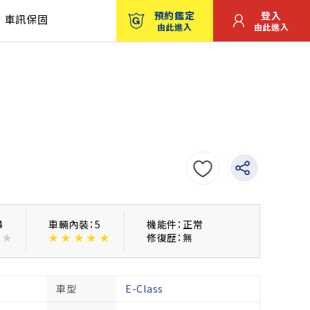
預約鑑定
登入
車訊保固
由此進入
由此進入
4
車輛內裝：5
機能件：正常
★
★
★
★
★
★
修復歴：無
車型
E-Class