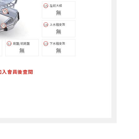
左前大樑
15
無
上水箱支架
14
無
底盤/前底盤
下水箱支架
12
13
無
無
加入會員後查閱