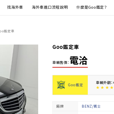
找海外車
海外車進口流程說明
什麼是Goo鑑定？
oo鑑定車
Goo鑑定車
電洽
車輛售價：
車輛外觀：
Goo鑑定
★
★
★
★
廠牌
BENZ/賓士