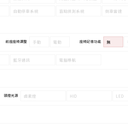
自動停車系統
盲點偵測系統
倒車雷達
前座座椅調整
座椅記憶功能
手動
電動
無
藍牙通訊
電腦導航
頭燈光源
鹵素燈
HID
LED