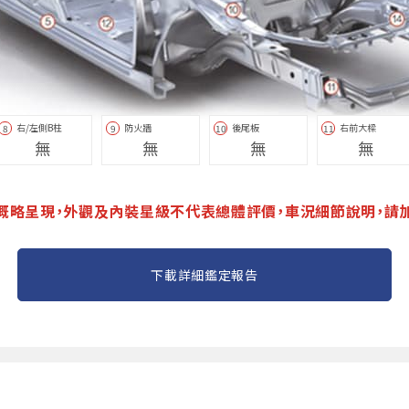
右/左側B柱
防火牆
後尾板
右前大樑
8
9
10
11
無
無
無
無
概略呈現，外觀及內裝星級不代表總體評價，車況細節說明，請
下載詳細鑑定報告