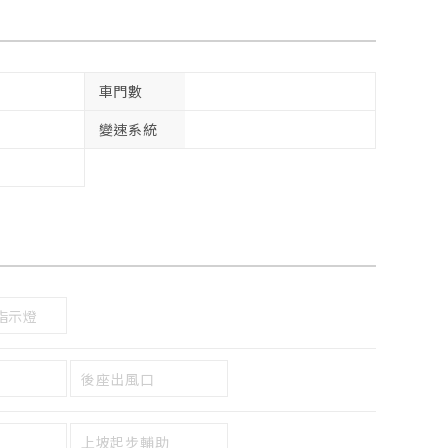
車門數
變速系統
指示燈
後座出風口
上坡起步輔助