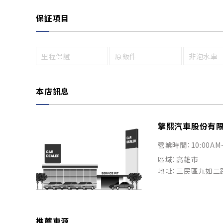
保証項目
里程保證
原鈑件
非泡水車
本店訊息
擎熙汽車股份有
營業時間：10:00AM
區域：高雄市
地址：三民區九如二
推薦車源