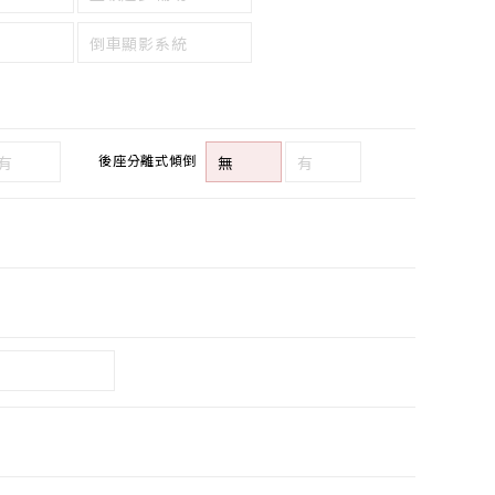
倒車顯影系統
後座分離式傾倒
有
無
有