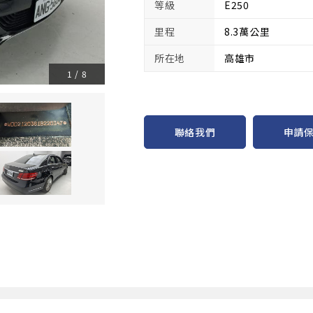
等級
E250
里程
8.3萬公里
所在地
高雄市
1
/
8
申請
聯絡我們