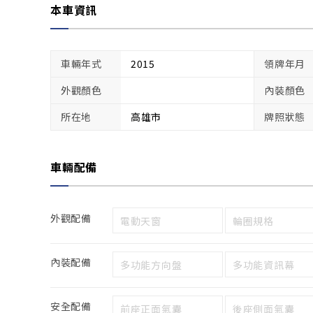
本車資訊
車輛年式
2015
領牌年月
外觀顏色
內裝顏色
所在地
高雄市
牌照狀態
車輛配備
外觀配備
電動天窗
輪圈規格
內裝配備
多功能方向盤
多功能資訊幕
安全配備
前座正面氣囊
後座側面氣囊