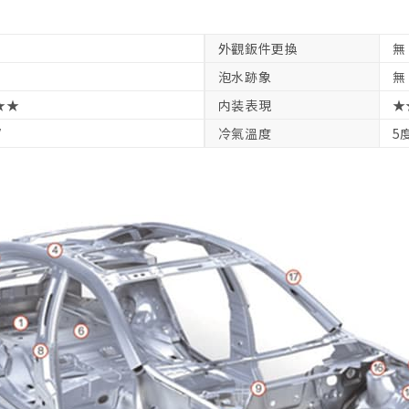
外觀鈑件更換
無
泡水跡象
無
★★
内装表現
★
V
冷氣溫度
5