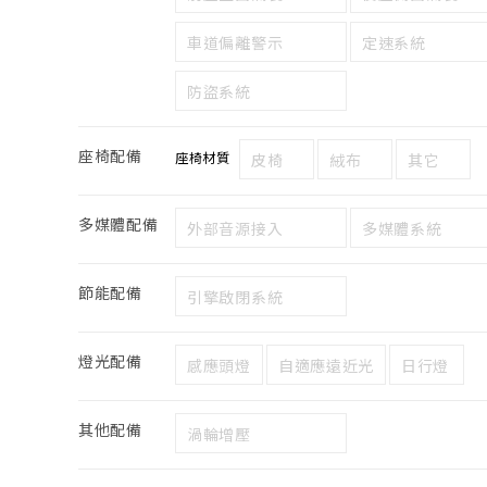
車道偏離警示
定速系統
防盜系統
座椅配備
座椅材質
皮椅
絨布
其它
多媒體配備
外部音源接入
多媒體系統
節能配備
引擎啟閉系統
燈光配備
感應頭燈
自適應遠近光
日行燈
其他配備
渦輪增壓