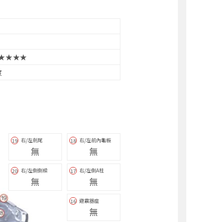
★★★★
度
右/左劍尾
右/左前內龜板
19
18
無
無
右/左側側樑
右/左側A柱
20
17
無
無
避震器座
16
無