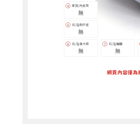
車頂/內支架
4
無
右/左側戶定
5
無
右/左後大樑
右/左輪艙
6
7
無
無
網頁內容僅為