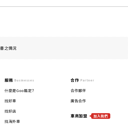
證書之情況
服務
合作
Businesses
Partner
什麼是Goo鑑定？
合作夥伴
找好車
廣告合作
找好店
車商加盟
加入我們
找海外車