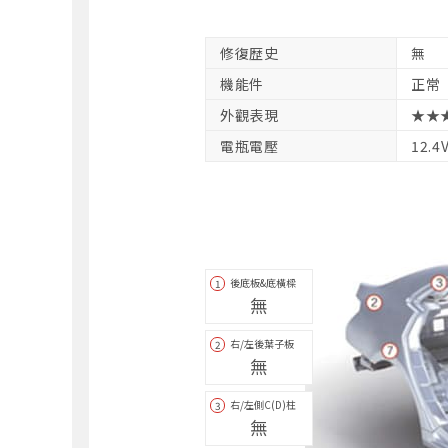
修復歴史
無
機能件
正常
外觀表現
★★
電瓶電壓
12.4
後底板&底橫樑
1
無
右/左後葉子板
2
無
右/左側C(D)柱
3
無