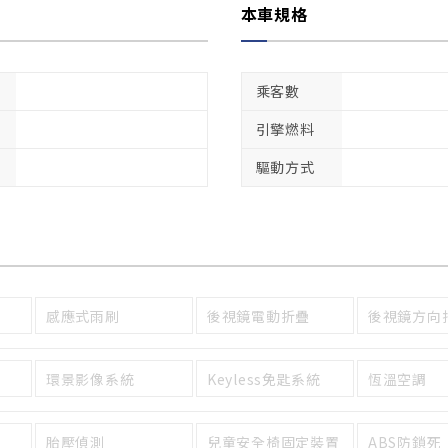
本車規格
乘客數
引擎燃料
驅動方式
感應式雨刷
後視鏡電動折疊
後視鏡方向
環景影像系統
Keyless免匙系統
恆溫空調
胎壓偵測
兒童安全椅固定裝置
ABS防鎖死