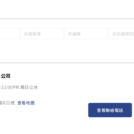
非營業車
非贓車
非失竊尋
限公司
~21:00PM 周日公休
路621號
查看地圖
查看聯絡電話